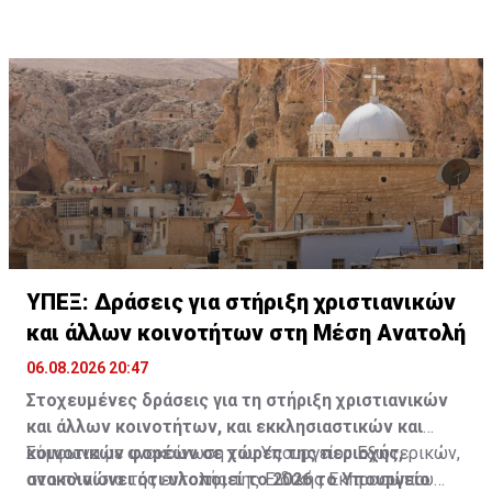
και συνεργασίας».
συνεδριάζουν και λαμβάνουν σχετικές αποφάσεις.
ΥΠΕΞ: Δράσεις για στήριξη χριστιανικών
και άλλων κοινοτήτων στη Μέση Ανατολή
06.08.2026 20:47
Στοχευμένες δράσεις για τη στήριξη χριστιανικών
και άλλων κοινοτήτων, και εκκλησιαστικών και
κοινοτικών φορέων σε χώρες της περιοχής,
Σύμφωνα με ανακοίνωση του Υπουργείου Εξωτερικών,
ανακοινώνει ότι υλοποιεί το 2026 το Υπουργείο
στο πλαίσιο της εντολής της Ειδικής Εκπροσώπου