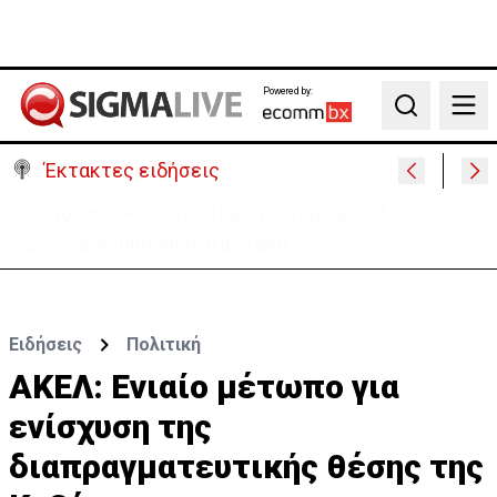
Powered by:
Search
Έκτακτες ειδήσεις
Θέλει να ξαναζωντανέψει την «Corner» o
Προύντζος - «Πληγώνει τις αναμνήσεις»
Ειδήσεις
Πολιτική
ΑΚΕΛ: Eνιαίο μέτωπο για
ενίσχυση της
διαπραγματευτικής θέσης της