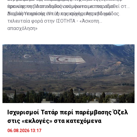
προκύψουν θα αποδοθούν σύμφωνα με τον νόμο.
έρευνας της Αστυνομίας αναμένεται να παραδοθεί στη
Νομική Υπηρεσία εντός της ερχόμενης εβδομάδας.
Διαβάστε επίσης:
Υπ. Δικαιοσύνης: Απαντά για
τελευταία φορά στην ΙΣΟΤΗΤΑ - «Άσκοπη
απασχόληση»
Ισχυρισμοί Τατάρ περί παρέμβασης Όζελ
στις «εκλογές» στα κατεχόμενα
06.08.2026 13:17