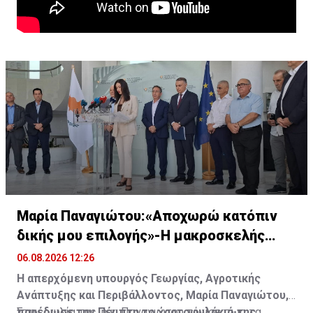
Μαρία Παναγιώτου:«Αποχωρώ κατόπιν
δικής μου επιλογής»-Η μακροσκελής
ομιλία της
06.08.2026 12:26
Η απερχόμενη υπουργός Γεωργίας, Αγροτικής
Ανάπτυξης και Περιβάλλοντος, Μαρία Παναγιώτου,
παρέδωσε την Πέμπτη το χαρτοφυλάκιό της,
Στην ομιλία της, η κ. Παναγιώτου τόνισε πως τα