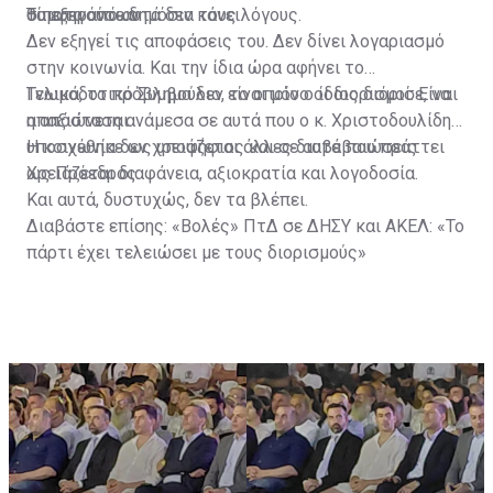
συμφερόντων.
θα εξηγούσε δημόσια τους λόγους.
Τίποτα από αυτά δεν κάνει.
Δεν εξηγεί τις αποφάσεις του. Δεν δίνει λογαριασμό
στην κοινωνία. Και την ίδια ώρα αφήνει το
Γνωμοδοτικό Συμβούλιο, το οποίο ο ίδιος διόρισε, να
Τελικά, το πρόβλημα δεν είναι μόνο οι διορισμοί. Είναι
απαξιώνεται.
η απόσταση ανάμεσα σε αυτά που ο κ. Χριστοδουλίδης
υποσχέθηκε ως υποψήφιος και σε αυτά που πράττει
Η κοινωνία δεν χρειάζεται άλλες διαβεβαιώσεις.
ως Πρόεδρος.
Χρειάζεται διαφάνεια, αξιοκρατία και λογοδοσία.
Και αυτά, δυστυχώς, δεν τα βλέπει.
Διαβάστε επίσης:
«Βολές» ΠτΔ σε ΔΗΣΥ και ΑΚΕΛ: «Το
πάρτι έχει τελειώσει με τους διορισμούς»