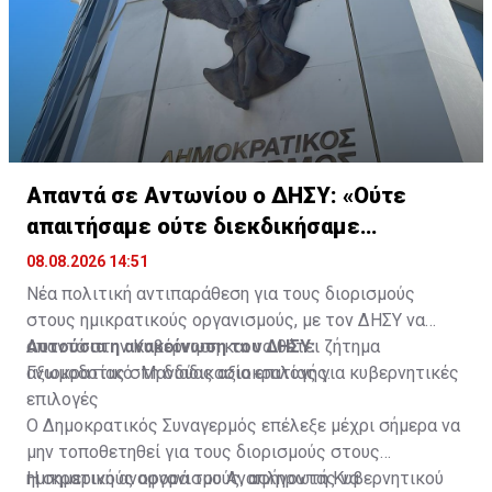
Απαντά σε Αντωνίου ο ΔΗΣΥ: «Ούτε
απαιτήσαμε ούτε διεκδικήσαμε
διορισμούς»
08.08.2026 14:51
Νέα πολιτική αντιπαράθεση για τους διορισμούς
στους ημικρατικούς οργανισμούς, με τον ΔΗΣΥ να
απαντά στην Κυβέρνηση και να θέτει ζήτημα
Αυτούσια η ανακοίνωση του ΔΗΣΥ:
αξιοκρατίας στη διαδικασία επιλογής.
Γνωμοδοτικό: Μανδύας αξιοκρατίας για κυβερνητικές
επιλογές
Ο Δημοκρατικός Συναγερμός επέλεξε μέχρι σήμερα να
μην τοποθετηθεί για τους διορισμούς στους
ημικρατικούς οργανισμούς, αφήνοντας να
Η σημερινή αναφορά του Αναπληρωτή Κυβερνητικού