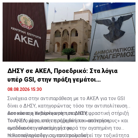
ΔΗΣΥ σε ΑΚΕΛ, Προεδρικό: Στα λόγια
υπέρ GSI, στην πράξη γεμάτοι
«αστερίσκους»
08.08.2026 15:30
Συνέχεια στην αντιπαράθεση με το ΑΚΕΛ για τον GSI
δίνει ο ΔΗΣΥ, κατηγορώντας τόσο την αντιπολίτευση
όσο και την Κυβέρνηση ότι, παρά τη φραστική στήριξή
Αυτούσια η ανακοίνωση του ΔΗΣΥ:
τους στο έργο, στην πράξη θέτουν «αστερίσκους» και
Το ΑΚΕΛ, μέσα από τη σημερινή του απάντηση,
εμπόδια στην υλοποίησή του.
αναδεικνύει για ακόμη μία φορά την αγαπημένη του
πολιτική προσέγγιση, που τροφοδοτεί την τοξικότητα
Η λασπολογία δεν συνιστά πολιτική