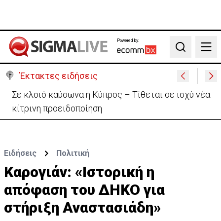
Powered by:
Search
Έκτακτες ειδήσεις
Συντριβή ελικοπτέρου σε βουνοπλαγιά στο Ρίο ντε
Τζανέιρο - 4 νεκροί (BINTEO)
Ειδήσεις
Πολιτική
Καρογιάν: «Ιστορική η
απόφαση του ΔΗΚΟ για
στήριξη Αναστασιάδη»