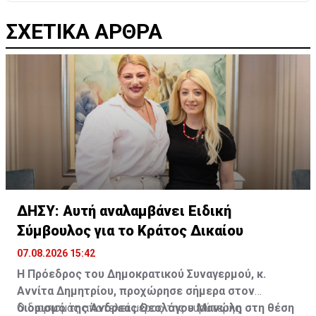
ΣΧΕΤΙΚΑ ΑΡΘΡΑ
ΔΗΣΥ: Αυτή αναλαμβάνει Ειδική
Σύμβουλος για το Κράτος Δικαίου
07.08.2026 15:42
Η Πρόεδρος του Δημοκρατικού Συναγερμού, κ.
Αννίτα Δημητρίου, προχώρησε σήμερα στον
διορισμό της Άνδρεας Θεολόγου Μανώλη στη θέση
Ο διορισμός αποτελεί μέρος της ευρύτερης