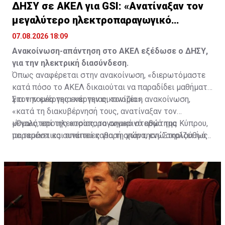
ΔΗΣΥ σε ΑΚΕΛ για GSI: «Ανατίναξαν τον
μεγαλύτερο ηλεκτροπαραγωγικό
σταθμό»
07.08.2026 18:09
Ανακοίνωση-απάντηση στο ΑΚΕΛ εξέδωσε ο ΔΗΣΥ,
για την ηλεκτρική διασύνδεση.
Όπως αναφέρεται στην ανακοίνωση, «διερωτόμαστε
κατά πόσο το ΑΚΕΛ δικαιούται να παραδίδει μαθήματα
για την ενέργεια και την οικονομία».
Στον τομέα της ενέργειας, τονίζει η ανακοίνωση,
«κατά τη διακυβέρνησή τους, ανατίναξαν τον
μεγαλύτερο ηλεκτροπαραγωγικό σταθμό της Κύπρου,
«Όμως, επί της ουσίας, το σημερινό ερώτημα
με τεράστιες συνέπειες για τη χώρα, ενώ ακολούθως
παραμένει και απαιτεί καθαρή απάντηση: Στηρίζει ή όχι
ανατίναξαν ολόκληρη την Οικονομία».
την υλοποίηση της ηλεκτρικής διασύνδεσης - GSI; Ή,
τελικά, έχει αλλεργία στην οικοδόμηση ισχυρών
στρατηγικών συμμαχιών της Κύπρου με το Ισραήλ και
χώρες της Δύσης;», καταλήγει η ανακοίνωση.