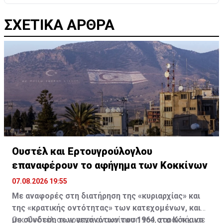
ΣΧΕΤΙΚΑ ΑΡΘΡΑ
Ουστέλ και Ερτουγρούλογλου
επαναφέρουν το αφήγημα των Κοκκίνων
07.08.2026 19:55
Με αναφορές στη διατήρηση της «κυριαρχίας» και
της «κρατικής οντότητας» των κατεχομένων, και
με σύνδεση των γεγονότων του 1964 στα Κόκκινα
Ο κ. Ουστέλ σε γραπτή ανακοίνωση του, χαρακτήρισε