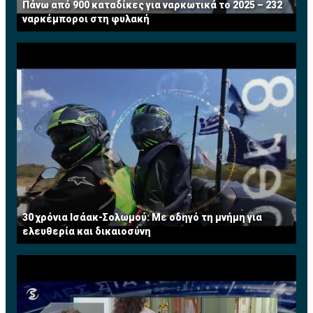
Πάνω από 900 καταδίκες για ναρκωτικά το 2025 – 232
ναρκέμποροι στη φυλακή
30 χρόνια Ισάακ-Σολωμού: Με οδηγό τη μνήμη για
ελευθερία και δικαιοσύνη