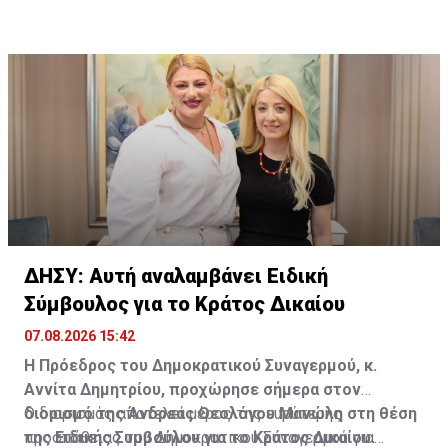
συζήτηση για πρόωρες «εκλογές».
ποιον τρόπο θα διαμορφώνονταν οι σχέσεις της νέας
«κυβέρνησης» με την Άγκυρα.
ΔΗΣΥ: Αυτή αναλαμβάνει Ειδική
Σύμβουλος για το Κράτος Δικαίου
07.08.2026 15:42
Η Πρόεδρος του Δημοκρατικού Συναγερμού, κ.
Αννίτα Δημητρίου, προχώρησε σήμερα στον
διορισμό της Άνδρεας Θεολόγου Μανώλη στη θέση
Ο διορισμός αποτελεί μέρος της ευρύτερης
της Ειδικής Συμβούλου για το Κράτος Δικαίου.
προσπάθειας του Δημοκρατικού Συναγερμού για