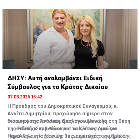
«κυβέρνησης» με την Άγκυρα.
ΔΗΣΥ: Αυτή αναλαμβάνει Ειδική
Σύμβουλος για το Κράτος Δικαίου
07.08.2026 15:42
Η Πρόεδρος του Δημοκρατικού Συναγερμού, κ.
Αννίτα Δημητρίου, προχώρησε σήμερα στον
διορισμό της Άνδρεας Θεολόγου Μανώλη στη θέση
Ο διορισμός αποτελεί μέρος της ευρύτερης
της Ειδικής Συμβούλου για το Κράτος Δικαίου.
προσπάθειας του Δημοκρατικού Συναγερμού για
περαιτέρω ενίσχυση της τεχνοκρατικής τεκμηρίωσης
Παράλληλα, η κ. Μανώλη θα συμμετέχει στην Ομάδα