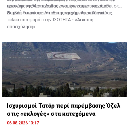
προκύψουν θα αποδοθούν σύμφωνα με τον νόμο.
έρευνας της Αστυνομίας αναμένεται να παραδοθεί στη
Νομική Υπηρεσία εντός της ερχόμενης εβδομάδας.
Διαβάστε επίσης:
Υπ. Δικαιοσύνης: Απαντά για
τελευταία φορά στην ΙΣΟΤΗΤΑ - «Άσκοπη
απασχόληση»
Ισχυρισμοί Τατάρ περί παρέμβασης Όζελ
στις «εκλογές» στα κατεχόμενα
06.08.2026 13:17