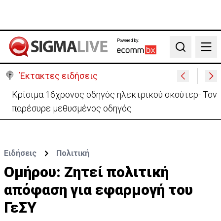
Powered by:
Search
Έκτακτες ειδήσεις
Αίγυπτος και ExxonMobil ενεργοποιούν το σχέδιο
αξιοποίησης Φ.Α από ΑΟΖ Κύπρου
Ειδήσεις
Πολιτική
Ομήρου: Ζητεί πολιτική
απόφαση για εφαρμογή του
ΓεΣΥ