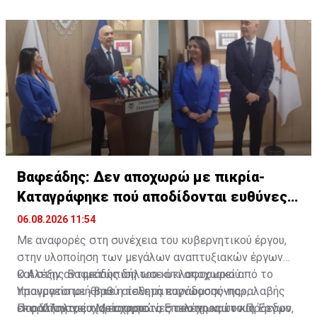
Βαφεάδης: Δεν αποχωρώ με πικρία-
Καταγράφηκε πού αποδίδονται ευθύνες
για Takata
06.08.2026 11:54
Με αναφορές στη συνέχεια του κυβερνητικού έργου,
στην υλοποίηση των μεγάλων αναπτυξιακών έργων
και στην αντιμετώπιση του κυκλοφοριακού
Ο Αλέξης Βαφεάδης δήλωσε ότι αποχωρεί από το
πραγματοποιήθηκε η τελετή παράδοσης-παραλαβής
Υπουργείο με «βαθύ αίσθημα ευγνωμοσύνης»,
στο Υπουργείο Μεταφορών, Επικοινωνιών και Έργων,
εκφράζοντας τις ευχαριστίες του προς τον Πρόεδρο
Παράλληλα, ευχαρίστησε τα στελέχη και τους