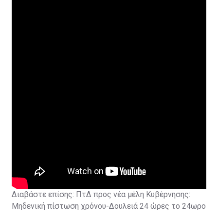
Διαβάστε επίσης:
ΠτΔ προς νέα μέλη Κυβέρνησης:
Μηδενική πίστωση χρόνου-Δουλειά 24 ώρες το 24ωρο