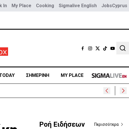
 In
My Place
Cooking
Sigmalive English
JobsCyprus
Sear
TODAY
ΣΗΜΕΡΙΝΗ
MY PLACE
Ροή Ειδήσεων
Περισσότερα