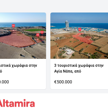
ιστικά χωράφια στην
3 τουριστικά χωράφια στην
νό
Αγία Νάπα, από
0.000
€500.000