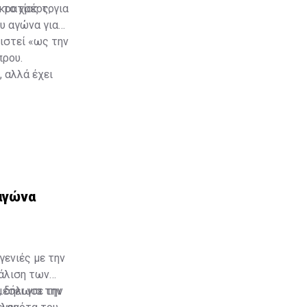
οκρατίας το
το χρέος, για
υ αγώνα για
ιστεί «ως την
πρου.
, αλλά έχει
 αγώνα
γενιές με την
φάλιση των
, δήλωσε την
έσει για την