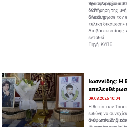
της Τηλλυρίας το 
προσφορά και προ
Κλείνοντας, ο κ. 
1974».
διατήρηση της μνή
δικαίωση.
Ολοκλήρωσε τον επ
τελική δικαίωση» 
Διαβάστε επίσης
:
ενταθεί
Πηγή: ΚΥΠΕ
Ιωαννίδης: Η 
απελευθέρωσ
09.08.2026 10:04
Η θυσία των Τάσου
ευθύνη να συνεχίσ
ανθρωπίνων δικαιω
Ο κ. Ιωαννίδης τό