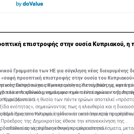
οοπτική επιστροφής στην ουσία Κυπριακού, η
νικού Γραμματέα των ΗΕ για σύγκληση νέας διευρυμένης 
 «σαφή προοπτική επιστροφής στην ουσία του Κυπριακού
ητικός Εκπρόσωπος Κωνσταντίνος Λετυμπιώτης, κατά το
έα κινητικότητα έχει συγκεκριμένη πολιτική βάση, με αφετηρί
γο του στο εθνικό μνημόσυνο των πέντε ηρώων της Λετ
μβουλίου Ασφαλείας, το συμφωνημένο πλαίσιο και το διαπρα
ο Κραν Μοντανά.
 υπογράμμισε ότι η θυσία των πέντε ηρώων αποτελεί «πρόστ
ξίδα ενότητας», σημειώνοντας πως η ελευθερία και η δικαιο
καθαρό προσανατολισμό, σχέδιο και ακατάπαυστη προσπάθεια
 εξελίξεις στο Κυπριακό τόνισε ότι από την πρώτη ημέρα α
 Πρόεδρος της Δημοκρατίας έθεσε την επανεκκίνηση της
 διαδικασίας ως ύψιστη εθνική προτεραιότητα.
προσπάθεια αυτή απέδωσε συγκεκριμένα αποτελέσματα, μετα