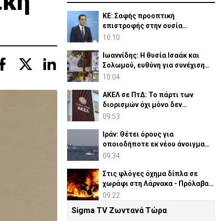
ίκη
ΚΕ: Σαφής προοπτική
επιστροφής στην ουσία
Κυπριακού, η πρόθεση
10:10
Γκουτέρες
Ιωαννίδης: Η θυσία Ισαάκ και
Σολωμού, ευθύνη για συνέχιση
αγώνα απελευθέρωσης
10:04
ΑΚΕΛ σε ΠτΔ: Το πάρτι των
διορισμών όχι μόνο δεν
τελείωσε, αλλά έχει ενταθεί
09:53
Ιράν: Θέτει όρους για
οποιοδήποτε εκ νέου άνοιγμα
των Στενών του Ορμούζ
09:34
Στις φλόγες όχημα δίπλα σε
χωράφι στη Λάρνακα - Πρόλαβαν
τα χειρότερα
09:22
Sigma TV Ζωντανά Τώρα
Με σορτς στην εκδήλωση μνήμης