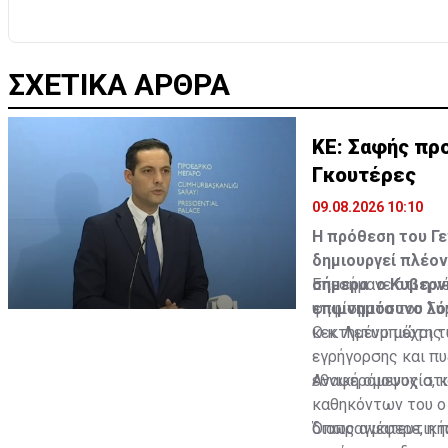
ΣΧΕΤΙΚΑ ΑΡΘΡΑ
ΚΕ: Σαφής πρ
Γκουτέρες
09.08.2026 10:10
Η πρόθεση του Γε
δημιουργεί πλέον
σήμερα ο Κυβερν
Επεσήμανε ότι η ν
επιμνημόσυνο λό
ψηφίσματα του Συ
κεκτημένο μέχρι τ
Ο κ. Λετυμπιώτης
εγρήγορσης και πυ
εθνική ομοψυχία, 
Αναφερόμενος στις
καθηκόντων του ο
διαπραγματευτικής
Όπως ανέφερε, η 