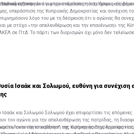
1964 και στον αγώνα για την υπεράσπιση της Κυπριακής Δημ
σωπική ευθύνη.
Λετυμπιώτης τόνισε ότι μπροστά στους πέντε ήρωες απομένει 
μης, υπεράσπιση της Κυπριακής Δημοκρατίας και συνέχιση το
ιμνημόσυνο λόγο του με τη δέσμευση ότι ο αγώνας θα συνεχ
και με στόχο «την απελευθέρωση και την επανένωση» της Κύ
 ΑΚΕΛ σε ΠτΔ: Το πάρτι των διορισμών όχι μόνο δεν τελείωσε
θυσία Ισαάκ και Σολωμού, ευθύνη για συνέχιση
ης
 Ισαάκ και Σολωμού Σολωμού έχει επιφορτίσει τις επόμενες 
ουν τον αγώνα για την απελευθέρωση της πατρίδας, τη διασ
μάτων και την επικράτηση της ειρήνης και της δημοκρατίας
νισε το "αυτονόητο καθήκον" της Κυπριακής Δημοκρατίας να πι