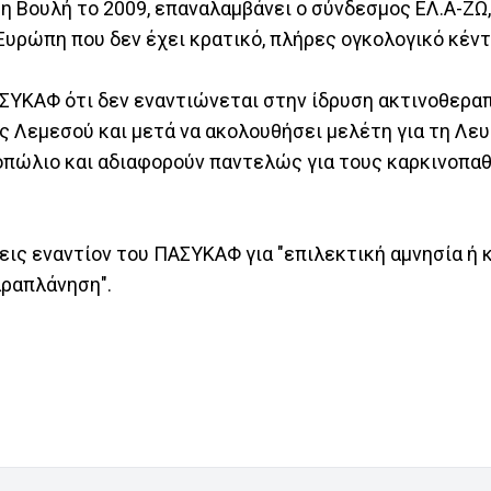
η Βουλή το 2009, επαναλαμβάνει ο σύνδεσμος ΕΛ.Α-ΖΩ,
Ευρώπη που δεν έχει κρατικό, πλήρες ογκολογικό κέντ
ΑΣΥΚΑΦ ότι δεν εναντιώνεται στην ίδρυση ακτινοθερα
ς Λεμεσού και μετά να ακολουθήσει μελέτη για τη Λευ
νοπώλιο και αδιαφορούν παντελώς για τους καρκινοπαθ
εις εναντίον του ΠΑΣΥΚΑΦ για "επιλεκτική αμνησία ή 
αραπλάνηση".