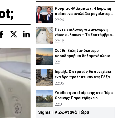
ot;
Ρούμπιο-Μίλιμπαντ: Η Ευρώπη
πρέπει να αναλάβει μεγαλύτερο
ρόλο στην άμυνά της
22:26
Πέντε επιλογές για ανέγερση
νέων φυλακών – Το Σεπτέμβριο
το «Master Plan»
22:18
Χούθι: Έπληξαν δεύτερο
σαουδαραβικό δεξαμενόπλοιο
στον Κόλπο του Άντεν
22:11
Ισραήλ: Ο στρατός θα συνεχίσει
«να δρα προληπτικά» στη Γάζα
22:05
Υπόθεση υπεξαίρεσης στο Πέρα
Ορεινής: Παραιτήθηκε ο
κοινοτάρχης (ΒΙΝΤΕΟ)
22:01
Sigma TV Ζωντανά Τώρα
Πλατάνια: «Λουκέτο» στο