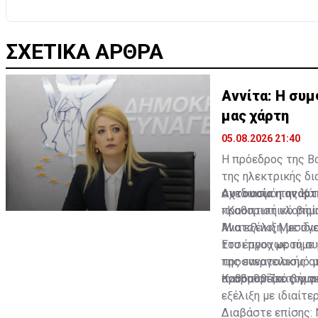
ΣΧΕΤΙΚΑ ΑΡΘΡΑ
Αννίτα: Η συμ
μας χάρτη
05.08.2026 21:40
Η πρόεδρος της Βο
της ηλεκτρικής δι
σχεδιασμό της Κύπ
Αυτουσία η ανάρτ
προοπτική υλοποίη
«Καθοριστικό βήμα
Ανατολική Μεσόγε
Μια εξέλιξη με ιδ
του έργου με τη σ
Έτσι προχωρούμε 
της ενεργειακής α
προσανατολισμό με
αναβαθμίζει τον γ
προϋποθέσεις για 
Καθοριστικό βήμα 
εξέλιξη με ιδιαίτε
Διαβάστε επίσης: