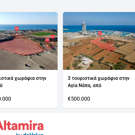
ιστικά χωράφια στην
3 τουριστικά χωράφια στην
νό
Αγία Νάπα, από
0.000
€500.000