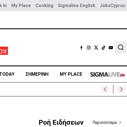
 In
My Place
Cooking
Sigmalive English
JobsCyprus
Sear
TODAY
ΣΗΜΕΡΙΝΗ
MY PLACE
Ροή Ειδήσεων
Περισσότερα