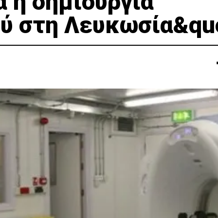
 η δημιουργία
ύ στη Λευκωσία&qu