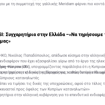
γου με τη συμμετοχή της γαλλικής Meridiam φέρνει πιο κοντά
»
ργειακής…
u (@AnnitaDemetriou)
August 5, 2026
SI: Συγχαρητήρια στην Ελλάδα –«Να τηρήσουμε 
μας»
ΗΚΟ, Νικόλας Παπαδόπουλος, απέδωσε εύσημα στην ελληνικ
 ενδιαφέρον που έχει εξασφαλίσει γύρω από το έργο της ηλε
δας–Κύπρου (GSI), υπογραμμίζοντας παράλληλα ότι η Κυπρια
ηση του στο «Χ»:
ι να τηρήσει τις δικές της δεσμεύσεις, καθώς το έργο θα ω
ρητήρια στην ελληνική κυβέρνηση για το επενδυτικό ενδιαφέ
ύπριους καταναλωτές.
.
πει να τιμήσει τις δικές της υποχρεώσεις, αφού στο τέλος τ
σκευαστεί προς όφελος των Κυπρίων καταναλωτών»
ητήρια στην ελληνική κυβέρνηση για το επενδυτικό ενδιαφέρ
.