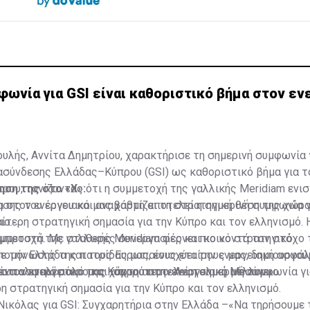
φωνία για GSI είναι καθοριστικό βήμα στον εν
υλής, Αννίτα Δημητρίου, χαρακτήρισε τη σημερινή συμφωνία 
ασύνδεσης Ελλάδας–Κύπρου (GSI) ως καθοριστικό βήμα για τ
ρου, τονίζοντας ότι η συμμετοχή της γαλλικής Meridiam ενισ
ηση της στο «Χ»:
σης του έργου και αναβαθμίζει τη στρατηγική θέση της χώρ
 στον ενεργειακό μας χάρτη αποτελεί η σημερινή συμφωνία γι
ιο.
ιαίτερη στρατηγική σημασία για την Κύπρο και τον ελληνισμό. 
υμμετοχή της γαλλικής Meridiam φέρνει πιο κοντά τον στόχο
μπροστά. Με σταθερές συνεργασίες και κοινό στρατηγικό
πομόνωσης της πατρίδας μας, ενισχύει την ενεργειακή ασφάλ
 την Ελλάδα και τους Ευρωπαίους εταίρους μας, δημιουργού
εωπολιτικό ρόλο της Κύπρου στην Ανατολική Μεσόγειο.
ένα ασφαλέστερο και ισχυρότερο ενεργειακό μέλλον».
στον ενεργειακό μας χάρτη αποτελεί η σημερινή συμφωνία γι
ρη στρατηγική σημασία για την Κύπρο και τον ελληνισμό.
Νικόλας για GSI: Συγχαρητήρια στην Ελλάδα –«Να τηρήσουμε 