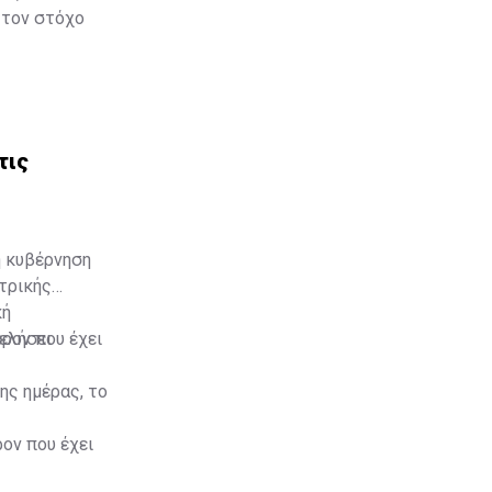
 τον στόχο
τις
ή κυβέρνηση
κτρικής
κή
φελήσει
ρον που έχει
ης ημέρας, το
ον που έχει