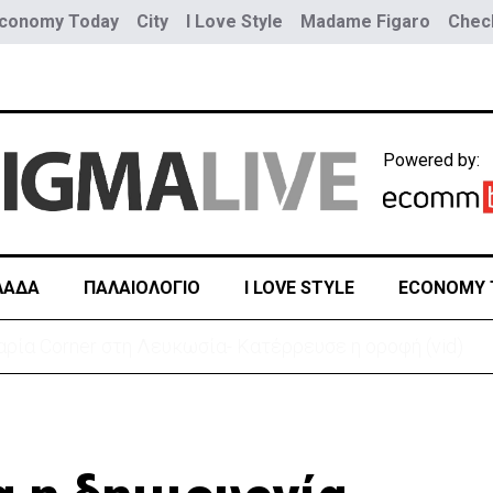
conomy Today
City
I Love Style
Madame Figaro
Check
Powered by:
ΛΑΔΑ
ΠΑΛΑΙΟΛΟΓΙΟ
I LOVE STYLE
ECONOMY 
ρεια Καρολίνα – Νεκροί και τραυματίες