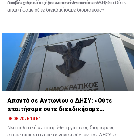
αποδείχθηκε ότι έχει τα αντίθετα αποτελέσματα.
Διαβάστε επίσης:
Απαντά σε Αντωνίου ο ΔΗΣΥ: «Ούτε
απαιτήσαμε ούτε διεκδικήσαμε διορισμούς»
Απαντά σε Αντωνίου ο ΔΗΣΥ: «Ούτε
απαιτήσαμε ούτε διεκδικήσαμε
διορισμούς»
08.08.2026 14:51
Νέα πολιτική αντιπαράθεση για τους διορισμούς
στους ημικρατικούς οργανισμούς, με τον ΔΗΣΥ να