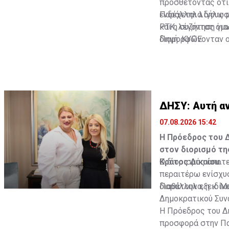
προσθέτοντας ότι 
ενδέχεται λίγους 
Παράλληλα δήλωσε
και η συζήτηση γι
ΡΤΚ, λέγοντας όμω
διαμορφώνονταν οι
Πηγή: ΚΥΠΕ
ΔΗΣΥ: Αυτή αν
07.08.2026 15:42
Η Πρόεδρος του Δ
στον διορισμό τη
Κράτος Δικαίου.
Ο διορισμός αποτε
περαιτέρω ενίσχυ
διαθέτουν εξειδίκ
Παράλληλα, η κ. 
Δημοκρατικού Συν
Η Πρόεδρος του Δη
προσφορά στην Παρ