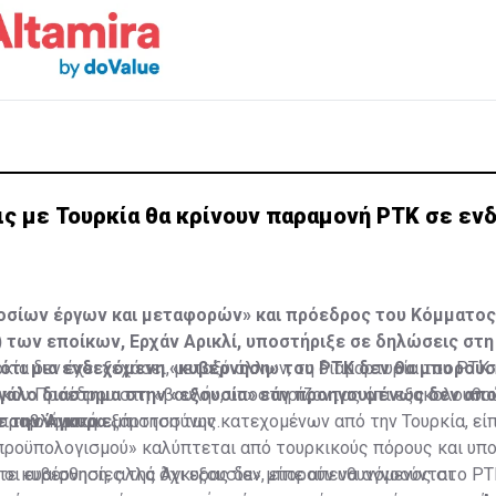
ις με Τουρκία θα κρίνουν παραμονή ΡΤΚ σε εν
οσίων έργων και μεταφορών» και πρόεδρος του Κόμματος
 των εποίκων, Ερχάν Αρικλί, υποστήριξε σε δηλώσεις στη
V, ότι μια ενδεχόμενη «κυβέρνηση» του ΡΤΚ δεν θα μπορούσ
ρκία δεν έχει ξεχάσει, μεταξύ άλλων, τη διαμαρτυρία του ΡΤΚ
εγάλο διάστημα στην «εξουσία» εάν προηγουμένως δεν απ
ρκου Προέδρου στη «βουλή», υποστηρίζοντας ότι εξακολουθο
ε την Άγκυρα.
προβλήματα εμπιστοσύνης.
 οικονομική εξάρτηση των κατεχομένων από την Τουρκία, είπ
προϋπολογισμού» καλύπτεται από τουρκικούς πόρους και υπο
ι οι ευαισθησίες της Άγκυρας δεν μπορούν να αγνοούνται.
τε κυβέρνηση, αλλά όχι εξουσία», είπε απευθυνόμενος στο ΡΤ