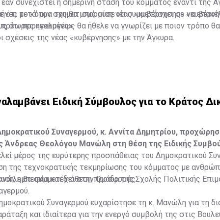
εάν συνεχιστεί η σημερινή στάση του κόμματος έναντι της Ά
μήνες μετά τον σχηματισμό μιας νέας «κυβέρνησης» να επανέ
 ότι το κόμμα του θα μπορούσε να συμμετάσχει σε «κυβέρνη
α πρόωρες «εκλογές».
ς ότι προηγουμένως θα ήθελε να γνωρίζει με ποιον τρόπο θα
 σχέσεις της νέας «κυβέρνησης» με την Άγκυρα.
αλαμβάνει Ειδική Σύμβουλος για το Κράτος Δι
ημοκρατικού Συναγερμού, κ. Αννίτα Δημητρίου, προχώρη
ς Άνδρεας Θεολόγου Μανώλη στη θέση της Ειδικής Συμβού
λεί μέρος της ευρύτερης προσπάθειας του Δημοκρατικού Συν
ση της τεχνοκρατικής τεκμηρίωσης του κόμματος με ανθρώπ
ευση, εμπειρία και διάθεση προσφοράς.
Μανώλη θα συμμετέχει στην Ομάδα της Σχολής Πολιτικής Επι
αγερμού.
μοκρατικού Συναγερμού ευχαρίστησε τη κ. Μανώλη για τη δι
άταξη και ιδιαίτερα για την ενεργό συμβολή της στις Βουλε