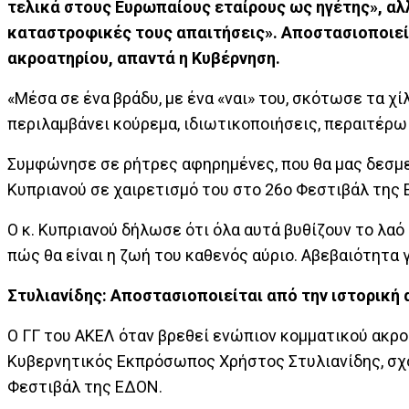
τελικά στους Ευρωπαίους εταίρους ως ηγέτης», αλ
καταστροφικές τους απαιτήσεις». Αποστασιοποιείτ
ακροατηρίου, απαντά η Κυβέρνηση.
«Μέσα σε ένα βράδυ, με ένα «ναι» του, σκότωσε τα χ
περιλαμβάνει κούρεμα, ιδιωτικοποιήσεις, περαιτέρω
Συμφώνησε σε ρήτρες αφηρημένες, που θα μας δεσμε
Κυπριανού σε χαιρετισμό του στο 26ο Φεστιβάλ της
Ο κ. Κυπριανού δήλωσε ότι όλα αυτά βυθίζουν το λαό 
πώς θα είναι η ζωή του καθενός αύριο. Αβεβαιότητα γ
Στυλιανίδης: Αποστασιοποιείται από την ιστορική 
Ο ΓΓ του ΑΚΕΛ όταν βρεθεί ενώπιον κομματικού ακρο
Κυβερνητικός Εκπρόσωπος Χρήστος Στυλιανίδης, σχ
Φεστιβάλ της ΕΔΟΝ.