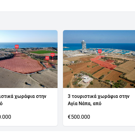
ιστικά χωράφια στην
3 τουριστικά χωράφια στην
νό
Αγία Νάπα, από
0.000
€500.000