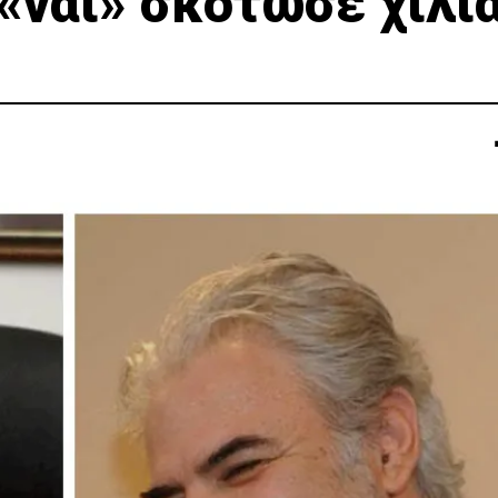
«ναι» σκότωσε χίλι