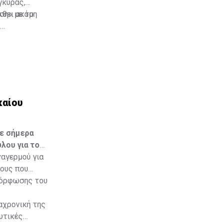
γκυρας,
λθει ακόμη
ση» με το
καίου
σε σήμερα
λου για το
αγερμού για
ους που
μόρφωσης του
αχρονική της
υτικές