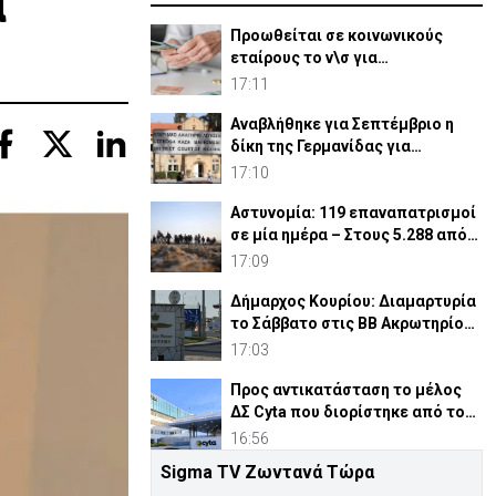
α
Προωθείται σε κοινωνικούς
εταίρους το ν\σ για
συνταξιοδοτικό
17:11
Αναβλήθηκε για Σεπτέμβριο η
δίκη της Γερμανίδας για
σφετερισμό ε/κ περιουσιών
17:10
Αστυνομία: 119 επαναπατρισμοί
σε μία ημέρα – Στους 5.288 από
την αρχή του έτου
17:09
Δήμαρχος Κουρίου: Διαμαρτυρία
το Σάββατο στις ΒΒ Ακρωτηρίου
για νέες κεραίες
17:03
Προς αντικατάσταση το μέλος
ΔΣ Cyta που διορίστηκε από το
Υπουργικό
16:56
Sigma TV Ζωντανά Τώρα
Συνελήφθη και η σύζυγος του