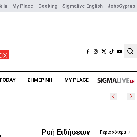
 In
My Place
Cooking
Sigmalive English
JobsCyprus
Sear
TODAY
ΣΗΜΕΡΙΝΗ
MY PLACE
Ροή Ειδήσεων
Περισσότερα