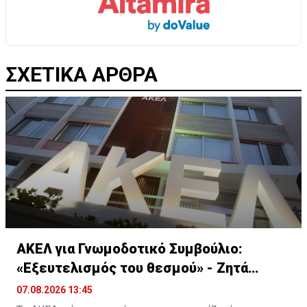
ΣΧΕΤΙΚΑ ΑΡΘΡΑ
ΑΚΕΛ για Γνωμοδοτικό Συμβούλιο:
«Εξευτελισμός του θεσμού» - Ζητά
παραιτήσεις
07.08.2026 13:45