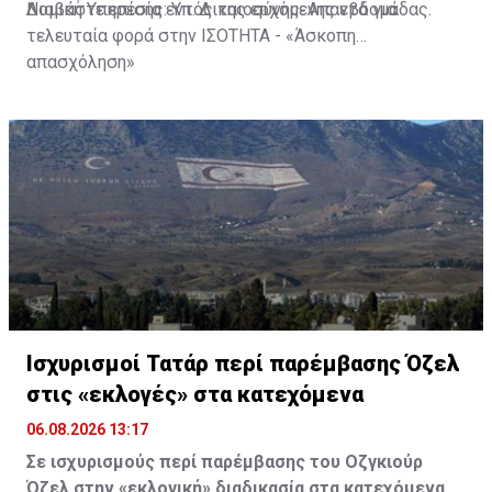
Νομική Υπηρεσία εντός της ερχόμενης εβδομάδας.
Διαβάστε επίσης:
Υπ. Δικαιοσύνης: Απαντά για
τελευταία φορά στην ΙΣΟΤΗΤΑ - «Άσκοπη
απασχόληση»
Ισχυρισμοί Τατάρ περί παρέμβασης Όζελ
στις «εκλογές» στα κατεχόμενα
06.08.2026 13:17
Σε ισχυρισμούς περί παρέμβασης του Οζγκιούρ
Όζελ στην «εκλογική» διαδικασία στα κατεχόμενα