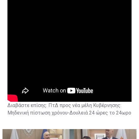
Διαβάστε επίσης:
ΠτΔ προς νέα μέλη Κυβέρνησης:
Μηδενική πίστωση χρόνου-Δουλειά 24 ώρες το 24ωρο