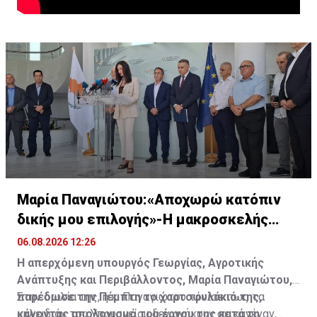
Μαρία Παναγιώτου:«Αποχωρώ κατόπιν
δικής μου επιλογής»-Η μακροσκελής
ομιλία της
06.08.2026 12:26
Η απερχόμενη υπουργός Γεωργίας, Αγροτικής
Ανάπτυξης και Περιβάλλοντος, Μαρία Παναγιώτου,
παρέδωσε την Πέμπτη το χαρτοφυλάκιό της,
Στην ομιλία της, η κ. Παναγιώτου τόνισε πως τα
κάνοντας απολογισμό του έργου της κατά τη
«κλειδιά» του Υπουργείου δεν ανήκουν σε κανέναν,