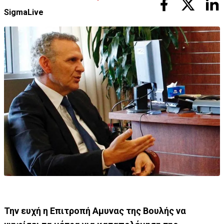
SigmaLive
Την ευχή η Επιτροπή Αμυνας της Βουλής να