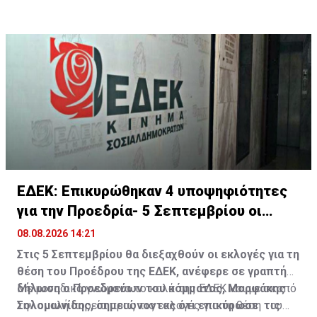
ΕΔΕΚ: Επικυρώθηκαν 4 υποψηφιότητες
για την Προεδρία- 5 Σεπτεμβρίου οι
εκλογές
08.08.2026 14:21
Στις 5 Σεπτεμβρίου θα διεξαχθούν οι εκλογές για τη
θέση του Προέδρου της ΕΔΕΚ, ανέφερε σε γραπτή
δήλωση ο Προεδρεύων του κόμματος, Μορφάκης
Με μοναδικό γνώμονα το καλό της ΕΔΕΚ και με σκοπό
Σολομωνίδης, σημειώνοντας ότι επικύρωσε τις
την ομαλή πορεία προς τις εκλογές για τη θέση του