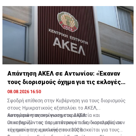
Απάντηση ΑΚΕΛ σε Αντωνίου: «Έκαναν
τους διορισμούς όχημα για τις εκλογές
2028»
08.08.2026 16:50
Σφοδρή επίθεση στην Κυβέρνηση για τους διορισμούς
στους Ημικρατικούς εξαπολύει το ΑΚΕΛ,
κατηγορώντας την για ημετεροκρατία και
Αυτούσια η ανακοίνωση του ΑΚΕΛ:
υποστηρίζοντας ότι μετέτρεψε τους διορισμούς σε
Οι κυβερνώντες παριστάνουν ότι δεν καταλαβαίνουν
«όχημα» για τις εκλογές του 2028.
την ουσία της κριτικής που τους ασκείται για τους