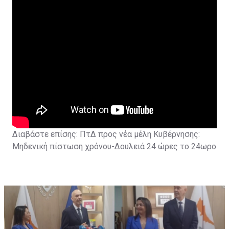
Διαβάστε επίσης:
ΠτΔ προς νέα μέλη Κυβέρνησης:
Μηδενική πίστωση χρόνου-Δουλειά 24 ώρες το 24ωρο