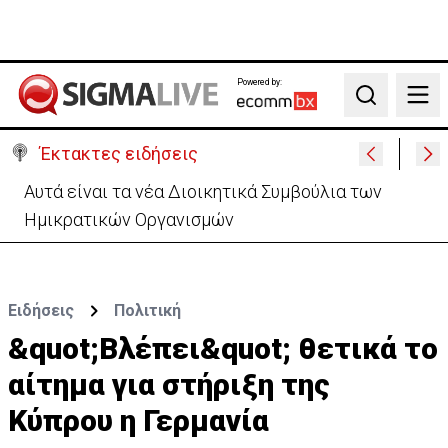
Powered by:
Search
Έκτακτες ειδήσεις
Το παρασκήνιο της τελετής διαβεβαίωσης-Οι
αγχωμένοι και οι πιο.. χαλαροί (vid)
Ειδήσεις
Πολιτική
&quot;Βλέπει&quot; θετικά το
αίτημα για στήριξη της
Κύπρου η Γερμανία