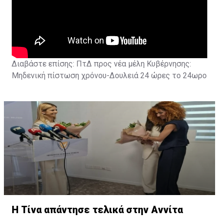
Διαβάστε επίσης:
ΠτΔ προς νέα μέλη Κυβέρνησης:
Μηδενική πίστωση χρόνου-Δουλειά 24 ώρες το 24ωρο
Η Τίνα απάντησε τελικά στην Αννίτα