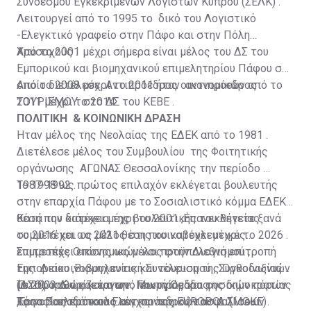
Συνδέσμου Εγκεκριμένων Λογιστών Κύπρου (ΣΕΛΚ) .
Λειτουργεί από το 1995 το δικό του Λογιστικό
-Ελεγκτικό γραφείο στην Πάφο και στην Πόλη
Χρυσοχούς .
Από το 2001 μέχρι σήμερα είναι μέλος του ΔΣ του
Εμπορικού και βιομηχανικού επιμελητηρίου Πάφου στο
οποίο διετέλεσε Αντιπρόεδρος οικονομικών από το
Από το 2008 μέχρι το 2011 ήταν αντιπρόεδρος
2011 μέχρι το 2014 .
ΤΟΥΡΙΣΜΟΥ στο ΔΣ του ΚΕΒΕ .
ΠΟΛΙΤΙΚΗ & ΚΟΙΝΩΝΙΚΗ ΔΡΑΣΗ
Ήταν μέλος της Νεολαίας της ΕΔΕΚ από το 1981 .
Διετέλεσε μέλος του Συμβουλίου της Φοιτητικής
οργάνωσης ΑΓΩΝΑΣ Θεσσαλονίκης την περίοδο
1987-1992 .
Το 1998 ως πρώτος επιλαχόν εκλέγεται βουλευτής
στην επαρχία Πάφου με το Σοσιαλιστικό κόμμα ΕΔΕΚ
θέση που κατέχει μέχρι το 2001 ,Επανεκλέγετε ξανά
Κατά την διάρκεια της βουλευτικής του θητείας
το 2016 και το 2021 θέση που κατέχει μέχρι το 2026 .
συμμετέχει ως μέλος στις κοινοβουλευτικές
επιτροπές Οικονομικών και προϋπολογισμού ,
Συμμετέχει επίσης ως μέλος στην Διεθνή επιτροπή
Εμπορείου ,Βιομηχανίας και τουρισμού , Συγκοινωνιών
της Διακοινοβουλευτική Συνέλευση της Ορθοδοξίας
μεταφορών και έργων , Γεωργίας και φυσικών πόρων
(ΔΣΟ) καθώς και στην Μικτή Ομάδας
Το 2003 Διορίζεται από τον πρόεδρο της δημοκρατίας
,Εργασίας πρόνοιας και κοινωνικών ασφαλίσεων .
Κοινοβουλευτικού Ελέγχου της EUROPOL (ΜΟΚΕ)
Τάσο Παπαδόπουλο αντιπρόεδρος του Δ.Σ. του