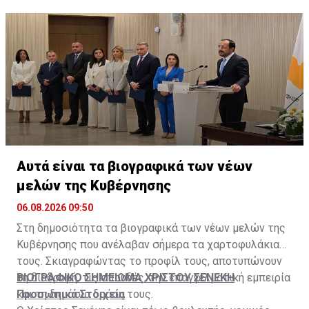
Αυτά είναι τα βιογραφικά των νέων
μελών της Κυβέρνησης
06.08.2026 09:50
Στη δημοσιότητα τα βιογραφικά των νέων μελών της
Κυβέρνησης που ανέλαβαν σήμερα τα χαρτοφυλάκια
τους. Σκιαγραφώντας το προφίλ τους, αποτυπώνουν
τη διαδρομή, τις σπουδές, την επαγγελματική εμπειρία
ΒΙΟΓΡΑΦΙΚΟ ΣΗΜΕΙΩΜΑ ΧΡΙΣΤΟΥ ΣΕΝΕΚΗ
και τη δημόσια δράση τους.
Προσωπικά Στοιχεία