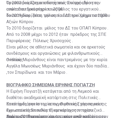
Οργανισμού Χρηματοδοτήσεως Στέγης ,θέση την
Το 2003 διορίζεται επίσης από τον πρόεδρο του
οποία διατηρεί μέχρι το 2006.
ανώτατου δικαστηρίου ως μέλος του εργατικού
δικαστηρίου , θέση την οποία διατηρεί μέχρι το 2008 .
Το 2009 διορίζεται μέλος του ΔΣ του Χρηματιστηρίου
Αξιών Κύπρου .
Το 2010 διορίζεται μέλος του ΔΣ του ΟΠΑΠ Κύπρου .
Από το 2008 μέχρι το 2012 ήταν πρόεδρος της ΣΠΕ
Περιφέρειας Πόλεως Χρυσοχούς .
Είναι μέλος σε αθλητικά σωματεία και σε αρκετούς
συνδέσμους και οργανώσεις με φιλανθρωπικούς
σκοπούς .
Ο Ηλίας Μυριάνθους είναι παντρεμένος με την κυρία
Αγγέλα Μωυσέως Μυριάνθους και έχουν δύο παιδία
,τον Σπυρίδωνα και τον Μάριο .
ΒΙΟΓΡΑΦΙΚΟ ΣΗΜΕΙΩΜΑ ΕΙΡΗΝΗΣ ΠΟΓΙΑΤΖΗ
Η Ειρήνη Πογιατζή κατάγεται από τη Λεμεσό και
διαθέτει ακαδημαϊκή κατάρτιση στις Πολιτικές
Επιστήμες, την Ιστορία, τις Διεθνείς Σχέσεις και τις
Κατά τη διάρκεια της επαγγελματικής της πορείας
Ευρωπαϊκές Σπουδές. Είναι κάτοχος πτυχίου
έχει αποκτήσει πολυετή εμπειρία στον τραπεζικό
Πολιτικής Επιστήμης και Ιστορίας από το Πάντειον
τομέα, στη διαχείριση έργων, στην ανάλυση
Από το 2019 υπηρετούσε στα κεντρικά γραφεία στον