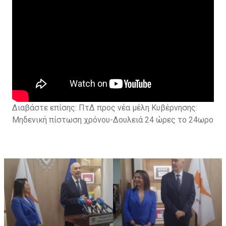
Διαβάστε επίσης:
ΠτΔ προς νέα μέλη Κυβέρνησης:
Μηδενική πίστωση χρόνου-Δουλειά 24 ώρες το 24ωρο