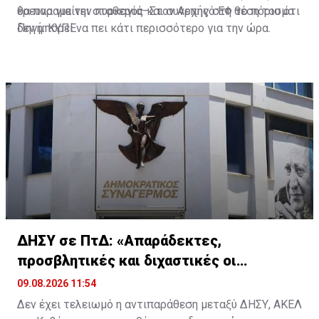
θα παραμείνει σταθερός και συνεπής στη θέση του ότι
έρευνα για την πυρκαγιά–Στον Αρχηγό ΕΦ το πόρισμα
δεν μπορεί να πει κάτι περισσότερο για την ώρα.
Πηγή: ΚΥΠΕ
ΔΗΣΥ σε ΠτΔ: «Απαράδεκτες,
προσβλητικές και διχαστικές οι
αναφορές του»
09.08.2026 11:54
Δεν έχει τελειωμό η αντιπαράθεση μεταξύ ΔΗΣΥ, ΑΚΕΛ