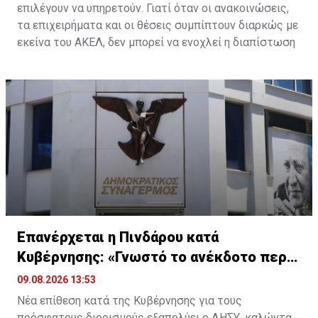
επιλέγουν να υπηρετούν. Γιατί όταν οι ανακοινώσεις,
τα επιχειρήματα και οι θέσεις συμπίπτουν διαρκώς με
εκείνα του ΑΚΕΛ, δεν μπορεί να ενοχλεί η διαπίστωση
της ταύτισης. Μπορεί να ενοχλεί μόνο η ίδια η ταύτιση.
Επανέρχεται η Πινδάρου κατά
Κυβέρνησης: «Γνωστό το ανέκδοτο περι
ΔΗΣΑΚΕΛ»
09.08.2026 13:53
Νέα επίθεση κατά της Κυβέρνησης για τους
πρόσφατους διορισμούς εξαπολύει ο ΔΗΣΥ, καλώντας