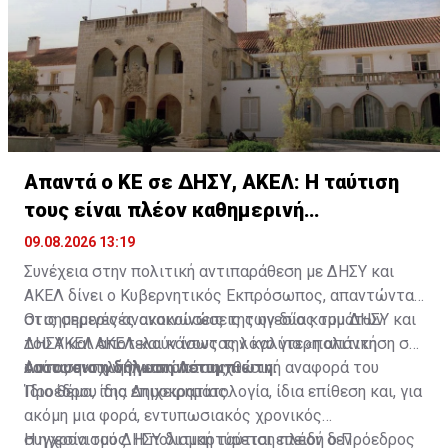
Απαντά ο ΚΕ σε ΔΗΣΥ, ΑΚΕΛ: Η ταύτιση
τους είναι πλέον καθημερινή
διαπίστωση
09.08.2026 13:19
Συνέχεια στην πολιτική αντιπαράθεση με ΔΗΣΥ και
ΑΚΕΛ δίνει ο Κυβερνητικός Εκπρόσωπος, απαντώντας
στις σημερινές ανακοινώσεις των δύο κομμάτων
Οι σημερινές ανακοινώσεις της ηγεσίας του ΔΗΣΥ και
ΔΗΣΥ και ΑΚΕΛ και κάνοντας λόγο για «πολιτική
του ΑΚΕΛ αποτελούν ίσως την καλύτερη απάντηση σε
ταύτιση» των ηγεσιών τους.
όσους ενοχλήθηκαν από τη χθεσινή αναφορά του
Αυτουσια η δήλωση Λετυμπιώτη:
Προέδρου της Δημοκρατίας.
Ίδιο θέμα, ίδια επιχειρηματολογία, ίδια επίθεση και, για
ακόμη μια φορά, εντυπωσιακός χρονικός
συγχρονισμός. Η πολιτική ταύτιση πλέον δεν
Η ηγεσία του ΔΗΣΥ διαμαρτύρεται επειδή ο Πρόεδρος