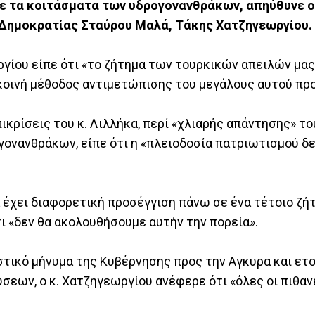
ε τα κοιτάσματα των υδρογονανθράκων, απηύθυνε ο
Δημοκρατίας Σταύρου Μαλά, Τάκης Χατζηγεωργίου.
ργίου είπε ότι «το ζήτημα των τουρκικών απειλών μας
 κοινή μέθοδος αντιμετώπισης του μεγάλους αυτού πρ
ικρίσεις του κ. Λιλλήκα, περί «χλιαρής απάντησης» το
ονανθράκων, είπε ότι η «πλειοδοσία πατριωτισμού δε
να έχει διαφορετική προσέγγιση πάνω σε ένα τέτοιο ζή
 «δεν θα ακολουθήσουμε αυτήν την πορεία».
στικό μήνυμα της Κυβέρνησης προς την Αγκυρα και ετ
εων, ο κ. Χατζηγεωργίου ανέφερε ότι «όλες οι πιθαν