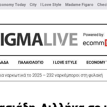
conomy Today
City
I Love Style
Madame Figaro
Check
Powered by:
ΛΑΔΑ
ΠΑΛΑΙΟΛΟΓΙΟ
I LOVE STYLE
ECONOMY 
ην «Corner» o Προύντζος - «Πληγώνει τις αναμνήσεις»