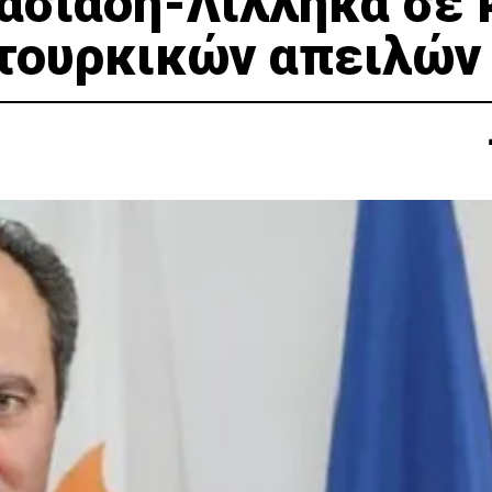
ασιάδη-Λιλλήκα σε 
τουρκικών απειλών