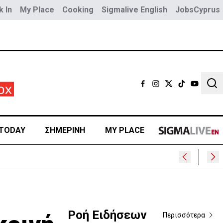
 In
My Place
Cooking
Sigmalive English
JobsCyprus
Sear
TODAY
ΣΗΜΕΡΙΝΗ
MY PLACE
Ροή Ειδήσεων
Περισσότερα