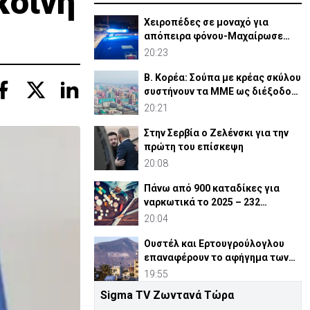
κοινή
Χειροπέδες σε μοναχό για
απόπειρα φόνου-Μαχαίρωσε
στο λαιμό 53χρονο
20:23
Β. Κορέα: Σούπα με κρέας σκύλου
συστήνουν τα MME ως διέξοδο
στον καύσωνα
20:21
Στην Σερβία ο Ζελένσκι για την
πρώτη του επίσκεψη
20:08
Πάνω από 900 καταδίκες για
ναρκωτικά το 2025 – 232
ναρκέμποροι στη φυλακή
20:04
Ουστέλ και Ερτουγρούλογλου
επαναφέρουν το αφήγημα των
Κοκκίνων
19:55
Sigma TV Ζωντανά Τώρα
Υπό «κράτηση» για άλλες 7 μέρες