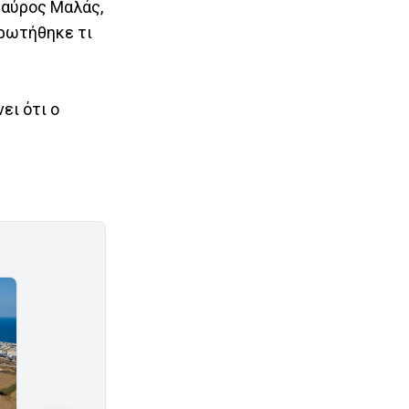
ταύρος Μαλάς,
ερωτήθηκε τι
ει ότι ο