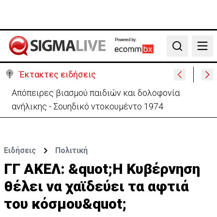
Powered by:
Search
Έκτακτες ειδήσεις
Μεγάλο πακέτο όπλων από Τουρκία προς Ουκρανία
-Κίνηση με μήνυμα προς Μόσχα;
Ειδήσεις
Πολιτική
ΓΓ ΑΚΕΛ: &quot;Η Κυβέρνηση
θέλει να χαϊδεύει τα αφτιά
του κόσμου&quot;