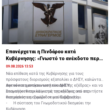
Επανέρχεται η Πινδάρου κατά
Κυβέρνησης: «Γνωστό το ανέκδοτο περι
ΔΗΣΑΚΕΛ»
09.08.2026 13:53
Νέα επίθεση κατά της Κυβέρνησης για τους
πρόσφατους διορισμούς εξαπολύει ο ΔΗΣΥ, καλώντας
την να «σταματήσει τον λαϊκισμό της εξέδρας» και να
Αυτούσια η ανακοινωση του ΔΗΣΥ:
απαντήσει θεσμικά για τις αποκλίσεις από τις
Σταματήστε τον λαϊκισμό της εξέδρας και απαντήστε
εισηγήσεις του Γνωμοδοτικού Συμβουλίου.
θεσμικά όπως αρμόζει σε μια Κυβέρνηση
- Η σύσταση του Γνωμοδοτικού δεσμεύει την
Κυβέρνηση.