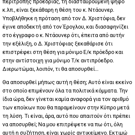
περιτροπής προεδρίας, τη διασταυρούμενη ψήφο
κ.λπ., είναι ξεκάθαρη η θέση του κ. Ντάουνερ.
Υποβλήθηκε η πρόταση από τον Δ. Χριστόφια, δεν
έγινε αποδεκτή από τον Έρογλου, και διασαφηνίζει
στο έγγραφο ο κ. Ντάουνερ ότι, έπειτα από αυτήν
την εξέλιξη, ο Δ. Χριστόφιας ξεκαθάρισε ότι
επιστρέφει στη θέση για μόνιμο Ε/κ πρόεδρο και
στην αντίστοιχη για μόνιμο Τ/κ αντιπρόεδρο.
Διερωτώμαι, λοιπόν, τι θα αποσυρθεί…
Θα αποσυρθεί μήπως αυτή η θέση; Αυτό είναι εκείνο
στο οποίο επιμένουν όλα τα πολιτικά κόμματα. Την
ίδια ώρα, δεν γίνεται καμία αναφορά για τον αριθμό
των εποίκων που θα παραμείνουν στην Κύπρο μετά
τη λύση. Τι είναι, άρα, αυτό που απαιτούν ότι πρέπει
να αποσυρθεί; Να μου επιτρέψετε να πω ότι, όλη
αυτή η συζήτηση, είναι χωρίς αντικείμενο. Εκτιμώ