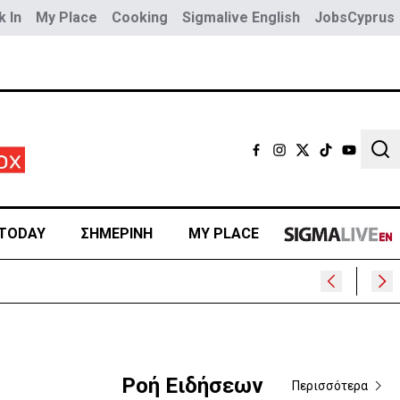
 In
My Place
Cooking
Sigmalive English
JobsCyprus
Sear
TODAY
ΣΗΜΕΡΙΝΗ
MY PLACE
υ
Ροή Ειδήσεων
Περισσότερα