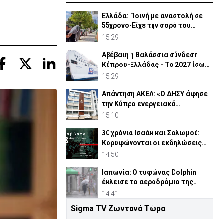
Ελλάδα: Ποινή με αναστολή σε
55χρονο-Είχε την σορό του
πατέρα του σε καταψύκτη
15:29
Αβέβαιη η θαλάσσια σύνδεση
Κύπρου-Ελλάδας - Το 2027 ίσως
η τελευταία χρονιά
15:29
Απάντηση ΑΚΕΛ: «Ο ΔΗΣΥ άφησε
την Κύπρο ενεργειακά
ανοχύρωτη»
15:10
30 χρόνια Ισαάκ και Σολωμού:
Κορυφώνονται οι εκδηλώσεις
μνήμης (ΒΙΝΤΕΟ)
14:50
Ιαπωνία: Ο τυφώνας Dolphin
έκλεισε το αεροδρόμιο της
Οκινάουα (vid)
14:41
Sigma TV Ζωντανά Τώρα
Κάλας: Νέες κυρώσεις ΕΕ σε 5