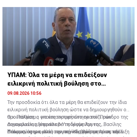
ΥΠΑΜ: Όλα τα μέρη να επιδείξουν
ειλικρινή πολιτική βούληση στο
Κυπριακό
09.08.2026 10:56
Την προσδοκία ότι όλα τα μέρη θα επιδείξουν την ίδια
ειλικρινή πολιτική βούληση ώστε να δημιουργηθούν οι
προϋποθέσεις για επιστροφή στο τραπέζι των
Ο κ. Πάλμας, ο οποίος εκπροσώπησε τον Πρόεδρο της
συνομιλιών, εξέφρασε ο Υπουργός Άμυνας, Βασίλης
Δημοκρατίας, επανέλαβε τη δέσμευση της
Πάλμας, στην ομιλία του, την Κυριακή το πρωι, κατά
Λευκωσίας για «λειτουργική και βιώσιμη λύση του
Όπως ανέφερε, αυτή την περίοδο βρίσκεται σε εξέλιξη