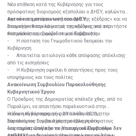
Νέα επίθεση κατά της Κυβέρνησης για τους
πρόσφατους διορισμούς εξαπολύει ο ΔΗΣΥ, καλώντας
την να «σταματήσει τον λαϊκισμό της εξέδρας» και να
Αυτούσια η ανακοινωση του ΔΗΣΥ:
απαντήσει θεσμικά για τις αποκλίσεις από τις
Σταματήστε τον λαϊκισμό της εξέδρας και απαντήστε
εισηγήσεις του Γνωμοδοτικού Συμβουλίου.
θεσμικά όπως αρμόζει σε μια Κυβέρνηση
- Η σύσταση του Γνωμοδοτικού δεσμεύει την
Κυβέρνηση.
- Απαιτείται αιτιολογία κάθε απόφασης απόκλισης
από τις εισηγήσεις.
- Η Κυβέρνηση οφείλει 6 απαντήσεις προς τους
υποψήφιους και τους πολίτες
Ανακοίνωση Συμβουλίου Παρακολούθησης
Κυβερνητικού Έργου
Ο Πρόεδρος της Δημοκρατίας επέλεξε χθες, από το
Παραλίμνι, να απαντήσει παρελκυστικά στην
κοινωνική κατακραυγή για τα λάθη και τις
Η ίδια η Κυβέρνηση, στις 28 Ιουνίου 2023, στην
παραλείψεις του σε σχέση με τους πρόσφατους
Σύσταση του Συμβουλίου, προέβλεψε ότι:
διορισμους. Επέλεξε το γνωστό ανέκδοτο περι
«σε περίπτωση που το Υπουργικό Συμβούλιο δεν
ΔΗΣΑΚΕΛ υποτιμώντας ξανά την νοημοσύνη των
επιλέξει για διορισμό άτομα από τον εν λόγω