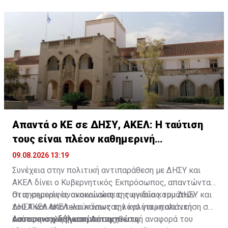
κοινωνία».
Απαντά ο ΚΕ σε ΔΗΣΥ, ΑΚΕΛ: Η ταύτιση
τους είναι πλέον καθημερινή
διαπίστωση
09.08.2026 13:19
Συνέχεια στην πολιτική αντιπαράθεση με ΔΗΣΥ και
ΑΚΕΛ δίνει ο Κυβερνητικός Εκπρόσωπος, απαντώντας
στις σημερινές ανακοινώσεις των δύο κομμάτων
Οι σημερινές ανακοινώσεις της ηγεσίας του ΔΗΣΥ και
ΔΗΣΥ και ΑΚΕΛ και κάνοντας λόγο για «πολιτική
του ΑΚΕΛ αποτελούν ίσως την καλύτερη απάντηση σε
ταύτιση» των ηγεσιών τους.
όσους ενοχλήθηκαν από τη χθεσινή αναφορά του
Αυτουσια η δήλωση Λετυμπιώτη: