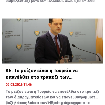
επιβάλλεται.
διορισμών όχι μόνο δεν τελείωσε, αλλά έχει ενταθεί
ΚΕ: Το μείζον είναι η Τουρκία να
επανέλθει στο τραπέζι των
διαπραγματεύσεων
09.08.2026 11:46
Το μείζον είναι η Τουρκία να επανέλθει στο τραπέζι
των διαπραγματεύσεων και να επανευθυγραμμιστεί
μαζί με το πλαίσιο των ΗΕ, είπε σήμερα ο
Σε δηλώσεις του στους δημοσιογράφους, μετά το