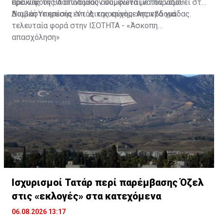
προκύψουν θα αποδοθούν σύμφωνα με τον νόμο.
έρευνας της Αστυνομίας αναμένεται να παραδοθεί στη
Νομική Υπηρεσία εντός της ερχόμενης εβδομάδας.
Διαβάστε επίσης:
Υπ. Δικαιοσύνης: Απαντά για
τελευταία φορά στην ΙΣΟΤΗΤΑ - «Άσκοπη
απασχόληση»
Ισχυρισμοί Τατάρ περί παρέμβασης Όζελ
στις «εκλογές» στα κατεχόμενα
06.08.2026 13:17