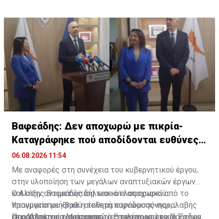
Βαφεάδης: Δεν αποχωρώ με πικρία-
Καταγράφηκε πού αποδίδονται ευθύνες
για Takata
06.08.2026 11:54
Με αναφορές στη συνέχεια του κυβερνητικού έργου,
στην υλοποίηση των μεγάλων αναπτυξιακών έργων
και στην αντιμετώπιση του κυκλοφοριακού
Ο Αλέξης Βαφεάδης δήλωσε ότι αποχωρεί από το
πραγματοποιήθηκε η τελετή παράδοσης-παραλαβής
Υπουργείο με «βαθύ αίσθημα ευγνωμοσύνης»,
στο Υπουργείο Μεταφορών, Επικοινωνιών και Έργων,
εκφράζοντας τις ευχαριστίες του προς τον Πρόεδρο
Παράλληλα, ευχαρίστησε τα στελέχη και τους