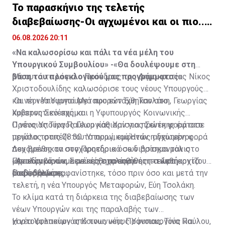
Το παρασκήνιο της τελετής
Πηγή: ΚΥΠΕ
διαβεβαίωσης-Οι αγχωμένοι και οι πιο..
χαλαροί (vid)
06.08.2026 20:11
«Να καλωσορίσω και πάλι τα νέα μέλη του
Υπουργικού Συμβουλίου» -«Θα δουλέψουμε στη
βάση του προεκλογικού μας προγράμματος»
Με αυτά τα λόγια ο Πρόεδρος της Δημοκρατίας Νίκος
Χριστοδουλίδης καλωσόρισε τους νέους Υπουργούς
και τη νέα Υφυπουργό που εντάχθηκαν στο
Οι νέοι Υπουργοί Μεταφορών Εύη Τσολάκη, Γεωργίας
κυβερνητικό σχήμα.
Χρίστος Σενέκης και η Υφυπουργός Κοινωνικής
Πρόνοιας Τίνα Παύλου κάθισαν για πρώτη φορά στο
Ο νέος Υπουργός Γεωργίας Χρίστος Σενέκης έφτασε
μεγάλο τραπέζι του Υπουργικού.Ήταν η δεύτερη φορά
πρώτος στις 08:30 το πρωί, εμφανώς αγχωμένος.
που βρέθηκαν στο Προεδρικό σε διάστημα μόλις
Δεχόμενος τα συγχαρητήρια όσων βρίσκονταν στο
μερικών ωρών, αφού είχε προηγήθει η τελετή
«Αναλαμβάνουμε με αίσθημα ευθύνης τα καθήκοντά
Προεδρικό, ο κ. Σενέκης σχολίασε ότι «τώρα αρχίζουν
διαβεβαιώσης.
μας», δήλωσε.
τα δύσκολα».
Πιο σοβαρή εμφανίστηκε, τόσο πριν όσο και μετά την
τελετή, η νέα Υπουργός Μεταφορών, Εύη Τσολάκη.
Το κλίμα κατά τη διάρκεια της διαβεβαίωσης των
νέων Υπουργών και της παραλαβής των
χαρτοφυλακίων από τους νέους Υφυπουργούς και
Η νέα Υφυπουργός Κοινωνικής Πρόνοιας, Τίνα Παύλου,