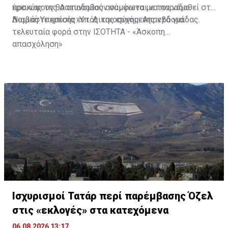
προκύψουν θα αποδοθούν σύμφωνα με τον νόμο.
έρευνας της Αστυνομίας αναμένεται να παραδοθεί στη
Νομική Υπηρεσία εντός της ερχόμενης εβδομάδας.
Διαβάστε επίσης:
Υπ. Δικαιοσύνης: Απαντά για
τελευταία φορά στην ΙΣΟΤΗΤΑ - «Άσκοπη
απασχόληση»
Ισχυρισμοί Τατάρ περί παρέμβασης Όζελ
στις «εκλογές» στα κατεχόμενα
06.08.2026 13:17