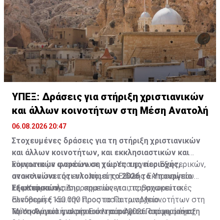
ΥΠΕΞ: Δράσεις για στήριξη χριστιανικών
και άλλων κοινοτήτων στη Μέση Ανατολή
06.08.2026 20:47
Στοχευμένες δράσεις για τη στήριξη χριστιανικών
και άλλων κοινοτήτων, και εκκλησιαστικών και
κοινοτικών φορέων σε χώρες της περιοχής,
Σύμφωνα με ανακοίνωση του Υπουργείου Εξωτερικών,
ανακοινώνει ότι υλοποιεί το 2026 το Υπουργείο
στο πλαίσιο της εντολής της Ειδικής Εκπροσώπου
Εξωτερικών.
της Κυπριακής Δημοκρατίας για τις Θρησκευτικές
Σε αυτό το πλαίσιο, σημειώνεται, παραχωρείται
Ελευθερίες και την Προστασία των Μειονοτήτων στη
συνδρομή €150.000 προς το Πατριαρχείο
Μέση Ανατολή, υλοποιούνται το 2026 στοχευμένες
Ιεροσολύμων για την Εκκλησία Αγίου Πορφυρίου στη
Το Υπουργείο αναφέρει ότι παρέχεται ακόμη στήριξη