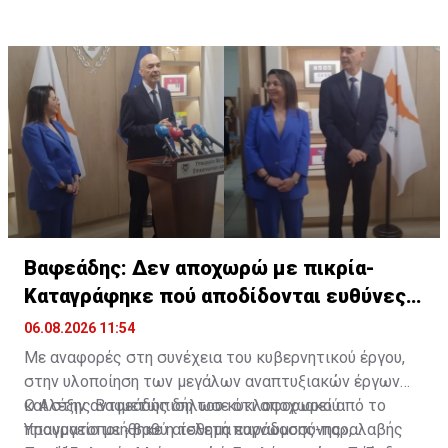
Βαφεάδης: Δεν αποχωρώ με πικρία-
Καταγράφηκε πού αποδίδονται ευθύνες
για Takata
06.08.2026 11:54
Με αναφορές στη συνέχεια του κυβερνητικού έργου,
στην υλοποίηση των μεγάλων αναπτυξιακών έργων
και στην αντιμετώπιση του κυκλοφοριακού
Ο Αλέξης Βαφεάδης δήλωσε ότι αποχωρεί από το
πραγματοποιήθηκε η τελετή παράδοσης-παραλαβής
Υπουργείο με «βαθύ αίσθημα ευγνωμοσύνης»,