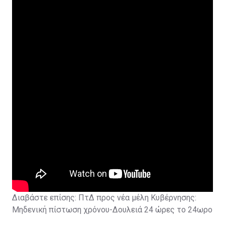
Διαβάστε επίσης:
ΠτΔ προς νέα μέλη Κυβέρνησης:
Μηδενική πίστωση χρόνου-Δουλειά 24 ώρες το 24ωρο