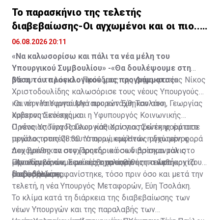
Το παρασκήνιο της τελετής
Πηγή: ΚΥΠΕ
διαβεβαίωσης-Οι αγχωμένοι και οι πιο..
χαλαροί (vid)
06.08.2026 20:11
«Να καλωσορίσω και πάλι τα νέα μέλη του
Υπουργικού Συμβουλίου» -«Θα δουλέψουμε στη
βάση του προεκλογικού μας προγράμματος»
Με αυτά τα λόγια ο Πρόεδρος της Δημοκρατίας Νίκος
Χριστοδουλίδης καλωσόρισε τους νέους Υπουργούς
και τη νέα Υφυπουργό που εντάχθηκαν στο
Οι νέοι Υπουργοί Μεταφορών Εύη Τσολάκη, Γεωργίας
κυβερνητικό σχήμα.
Χρίστος Σενέκης και η Υφυπουργός Κοινωνικής
Πρόνοιας Τίνα Παύλου κάθισαν για πρώτη φορά στο
Ο νέος Υπουργός Γεωργίας Χρίστος Σενέκης έφτασε
μεγάλο τραπέζι του Υπουργικού.Ήταν η δεύτερη φορά
πρώτος στις 08:30 το πρωί, εμφανώς αγχωμένος.
που βρέθηκαν στο Προεδρικό σε διάστημα μόλις
Δεχόμενος τα συγχαρητήρια όσων βρίσκονταν στο
μερικών ωρών, αφού είχε προηγήθει η τελετή
«Αναλαμβάνουμε με αίσθημα ευθύνης τα καθήκοντά
Προεδρικό, ο κ. Σενέκης σχολίασε ότι «τώρα αρχίζουν
διαβεβαιώσης.
μας», δήλωσε.
τα δύσκολα».
Πιο σοβαρή εμφανίστηκε, τόσο πριν όσο και μετά την
τελετή, η νέα Υπουργός Μεταφορών, Εύη Τσολάκη.
Το κλίμα κατά τη διάρκεια της διαβεβαίωσης των
νέων Υπουργών και της παραλαβής των