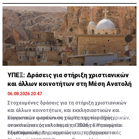
ΥΠΕΞ: Δράσεις για στήριξη χριστιανικών
και άλλων κοινοτήτων στη Μέση Ανατολή
06.08.2026 20:47
Στοχευμένες δράσεις για τη στήριξη χριστιανικών
και άλλων κοινοτήτων, και εκκλησιαστικών και
κοινοτικών φορέων σε χώρες της περιοχής,
Σύμφωνα με ανακοίνωση του Υπουργείου Εξωτερικών,
ανακοινώνει ότι υλοποιεί το 2026 το Υπουργείο
στο πλαίσιο της εντολής της Ειδικής Εκπροσώπου
Εξωτερικών.
της Κυπριακής Δημοκρατίας για τις Θρησκευτικές
Σε αυτό το πλαίσιο, σημειώνεται, παραχωρείται