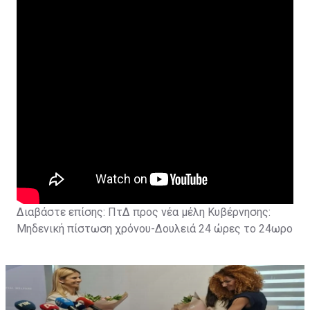
Διαβάστε επίσης:
ΠτΔ προς νέα μέλη Κυβέρνησης:
Μηδενική πίστωση χρόνου-Δουλειά 24 ώρες το 24ωρο