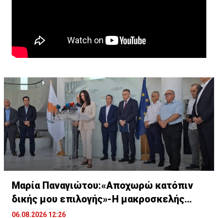
τμήματα, που αγαπούν και υπηρετούν τη θέση τους με
συνέπεια και αφοσίωση.
Μαρία Παναγιώτου:«Αποχωρώ κατόπιν
δικής μου επιλογής»-Η μακροσκελής
ομιλία της
06.08.2026 12:26