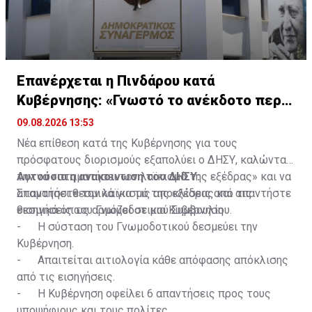
Επανέρχεται η Πινδάρου κατά
Κυβέρνησης: «Γνωστό το ανέκδοτο περι
ΔΗΣΑΚΕΛ»
09.08.2026 13:53
Νέα επίθεση κατά της Κυβέρνησης για τους
πρόσφατους διορισμούς εξαπολύει ο ΔΗΣΥ, καλώντας
την να «σταματήσει τον λαϊκισμό της εξέδρας» και να
Αυτούσια η ανακοινωση του ΔΗΣΥ:
απαντήσει θεσμικά για τις αποκλίσεις από τις
Σταματήστε τον λαϊκισμό της εξέδρας και απαντήστε
εισηγήσεις του Γνωμοδοτικού Συμβουλίου.
θεσμικά όπως αρμόζει σε μια Κυβέρνηση
- Η σύσταση του Γνωμοδοτικού δεσμεύει την
Κυβέρνηση.
- Απαιτείται αιτιολογία κάθε απόφασης απόκλισης
από τις εισηγήσεις.
- Η Κυβέρνηση οφείλει 6 απαντήσεις προς τους
υποψήφιους και τους πολίτες