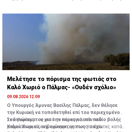
μνήμη δεν αποτελεί απλώς φόρο τιμής προς το
παρελθόν, αλλά πυξίδα για το μέλλον».
Μελέτησε το πόρισμα της φωτιάς στο
Καλό Χωριό ο Πάλμας- «Ουδέν σχόλιο»
09.08.2026 12:09
Ο Υπουργός Άμυνας Βασίλης Πάλμας, δεν θέλησε
την Κυριακή να τοποθετηθεί επί του περιεχομένου
του πορίσματος για την πυρκαγιά στο πεδίο βολής
Σε δηλώσεις του μετά το πέρας του εθνικού
Καλού Χωριού, σημειώνοντας πως το έχει
μνημοσύνου, στον Παχύαμμο, για τους πεσόντες κατά