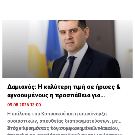
να ενοχλούνται όταν κάποιος το επισημαίνει.
Δαμιανός: Η καλύτερη τιμή σε ήρωες &
αγνοουμένους η προσπάθεια για
ελευθερία
09.08.2026 13:00
Η επίλυση του Κυπριακού και η επανέναρξη
ουσιαστικών, απευθείας διαπραγματεύσεων, με
στόχο λύση εντός του συμφωνημένου πλαισίου,
Στον επιμνημόσυνο λόγο του κατά το εθνικό και