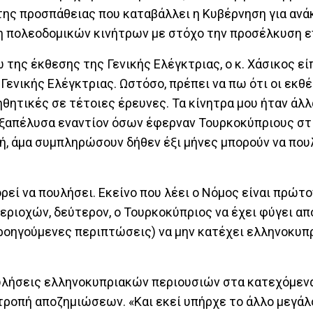
 της προσπάθειας που καταβάλλει η Κυβέρνηση για αν
ηση πολεοδομικών κινήτρων με στόχο την προσέλκυση 
 της έκθεσης της Γενικής Ελέγκτριας, ο κ. Χάσικος είπ
ς Γενικής Ελέγκτριας. Ωστόσο, πρέπει να πω ότι οι εκθ
ητικές σε τέτοιες έρευνες. Τα κίνητρα μου ήταν άλλα
υ εξαπέλυσα εναντίον όσων έφερναν Τουρκοκύπριους σ
δή, άμα συμπληρώσουν δήθεν έξι μήνες μπορούν να πο
ρεί να πουλήσει. Εκείνο που λέει ο Νόμος είναι πρώτο
εριοχών, δεύτερον, ο Τουρκοκύπριος να έχει φύγει απ
 προηγούμενες περιπτώσεις) να μην κατέχει ελληνοκυπ
ωλήσεις ελληνοκυπριακών περιουσιών στα κατεχόμενα
ροπή αποζημιώσεων. «Και εκεί υπήρχε το άλλο μεγάλ