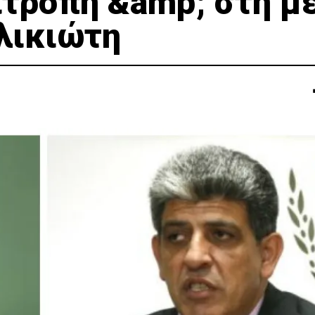
ιτροπή &amp; στη μ
λικιώτη