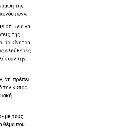
άκαμψη της
επενδυτών».
ε ότι «για να
έσεις της
. Τα κίνητρα
τις ελεύθερες
υλήσουν την
ν, ότι πρέπει
ό την Κύπρο
ριακή
» με τους
ο θέμα που