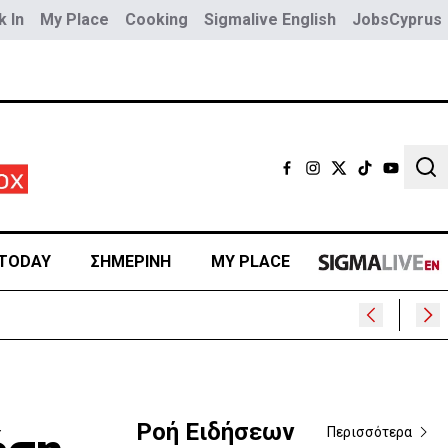
 In
My Place
Cooking
Sigmalive English
JobsCyprus
Sear
TODAY
ΣΗΜΕΡΙΝΗ
MY PLACE
Ροή Ειδήσεων
Περισσότερα