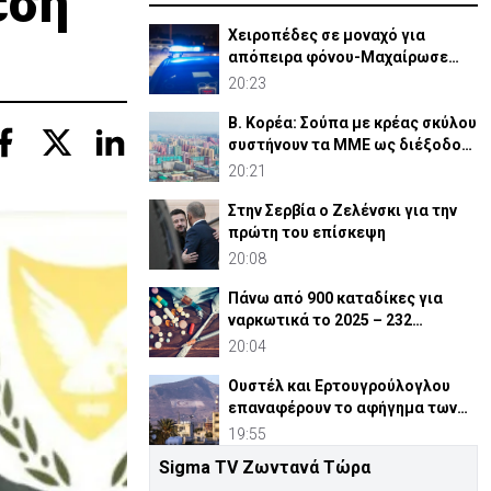
έση
Χειροπέδες σε μοναχό για
απόπειρα φόνου-Μαχαίρωσε
στο λαιμό 53χρονο
20:23
Β. Κορέα: Σούπα με κρέας σκύλου
συστήνουν τα MME ως διέξοδο
στον καύσωνα
20:21
Στην Σερβία ο Ζελένσκι για την
πρώτη του επίσκεψη
20:08
Πάνω από 900 καταδίκες για
ναρκωτικά το 2025 – 232
ναρκέμποροι στη φυλακή
20:04
Ουστέλ και Ερτουγρούλογλου
επαναφέρουν το αφήγημα των
Κοκκίνων
19:55
Sigma TV Ζωντανά Τώρα
Υπό «κράτηση» για άλλες 7 μέρες