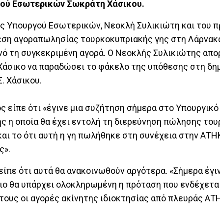
γού Εσωτερικών Σωκράτη Χάσικου.
ως Υπουργού Εσωτερικών, Νεοκλή Συλικιώτη και του 
όθεση αγοραπωλησίας τουρκοκυπριακής γης στη Λάρνακ
ονό τη συγκεκριμένη αγορά. Ο Νεοκλής Συλικιώτης απο
 Χάσικο να παραδώσει το φάκελο της υπόθεσης στη δη
. Χάσικου.
ος είπε ότι «έγινε μια συζήτηση σήμερα στο Υπουργικό
ής η οποία θα έχει εντολή τη διερεύνηση πώλησης το
αι το ότι αυτή η γη πωλήθηκε στη συνέχεια στην ΑΤΗΚ
ς».
είπε ότι αυτά θα ανακοινωθούν αργότερα. «Σήμερα έγιν
ιο θα υπάρχει ολοκληρωμένη η πρόταση που ενδέχεται
τους οι αγορές ακίνητης ιδιοκτησίας από πλευράς ΑΤΗ