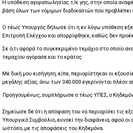
Η υπόθεση αγοραπωλησίας τ/κ γης, στην οποία αναφέρ
βάση όλων των νόμιμων διαδικασιών που προβλέπει η
Ο τέως Υπουργός δήλωσε ότι η εν λόγω υπόθεση εξε
Επιτροπή Ελέγχου και απορρίφθηκε, καθώς δεν προέ
Σε ό,τι αφορά το συγκεκριμένο τεμάχιο στο οποίο ανα
τεμαχίου αγόρασε και το κράτος
Με δική μου εισήγηση, είπε, περιορίστηκαν οι εξουσ
μεγάλης αξίας, άνω των 340.000 εγκρίνονται πλέον α
Προηγουμένως, συμπλήρωσε ο τέως ΥΠΕΣ, ο Κηδεμόνα
Σημείωσε δε ότι η απόφαση του να περιορίσει τις ε
Υπουργικό Συμβούλιο, ευνοεί την διαφάνεια, αφού οι
ωστόσο, με τις αποφάσεις του Κηδεμόνα.