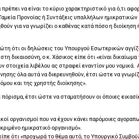
πρέπει να είναι το κύριο χαρακτηριστικό για ό,τι αφο
Ταμεία Προνοίας ή Συντάξεις υπαλλήλων ημικρατικών
ηθούν για να γνωρίζει ο καθένας κατά πόσο η διοίκηση
ιώτη ότι οι δηλώσεις του Υπουργού Εσωτερικών αγγίζ
τη δικαιοσύνη, ο κ. Χάσικος είπε ότι «είναι δικαίωμα 
ν στοιχεία λιβέλου ας στραφεί εναντίον μου νομικά. 
νησης όλα αυτά να διερευνηθούν, έτσι ώστε να γνωρίζ
όμου και της χρηστής διοίκησης».
πόρισμα, έτσι ώστε να σταματήσουν οι όποιες εικασίες
ικοί οργανισμοί που να έχουν κάνει παρόμοιες αγοραπω
εκριμένο ημικρατικό οργανισμό».
 είπε ότι «προχωρά το θέμα αυτό, το Υπουργικό Συμβού