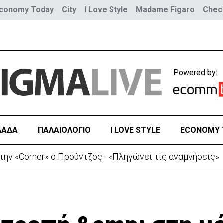
conomy Today
City
I Love Style
Madame Figaro
Check
Powered by:
ΛΑΔΑ
ΠΑΛΑΙΟΛΟΓΙΟ
I LOVE STYLE
ECONOMY 
ην «Corner» o Προύντζος - «Πληγώνει τις αναμνήσεις»