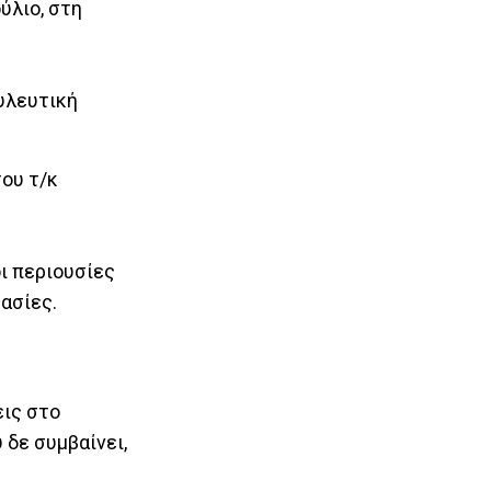
ύλιο, στη
υλευτική
του τ/κ
ι περιουσίες
ασίες.
εις στο
 δε συμβαίνει,