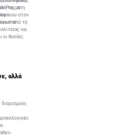
ης Ελληνικής
ύνεια Αχαΐας,
σο Ρω, με
λή της στη
τεφάνου στον
ίου-
ώων στο
ρόνων από τη
ολιτείας και
ι οι θυσίες
ε, αλλά
ς διορισμούς
 προεκλογικές
μα
αθεί»