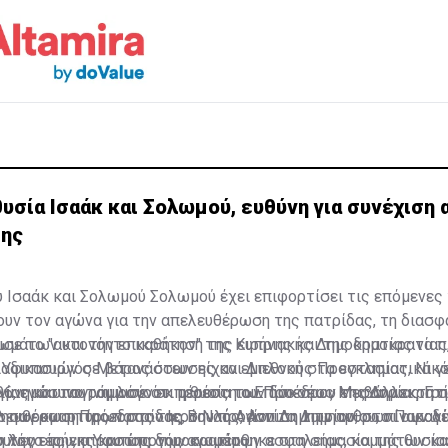
θυσία Ισαάκ και Σολωμού, ευθύνη για συνέχιση
ης
 Ισαάκ και Σολωμού Σολωμού έχει επιφορτίσει τις επόμενες 
ουν τον αγώνα για την απελευθέρωση της πατρίδας, τη διασ
μάτων και την επικράτηση της ειρήνης και της δημοκρατίας
νισε το "αυτονόητο καθήκον" της Κυπριακής Δημοκρατίας να πι
ο Υφυπουργός Μετανάστευσης και Διεθνούς Προστασίας, Νικ
ιαδικασιών σε βάρος όσων είχαν εμπλοκή στα εγκληματικά γ
πιμνημόσυνο του λόγο εκ μέρους του Προέδρου της Δημοκρατ
6, ενώ υπογράμμισε ότι η θυσία των δύο νέων επιβάλλει τη 
γίας και του ,νημοσύνου προέστη ο Επίσκοπος Μεσαορίας Γρη
 ηωρομαρτύρων στον Ιερό Ναό Αγίου Δημητρίου, στο Παραλίν
ελευθέρωση της πατρίδας, την προάσπιση των ανθρωπίνων δ
σαν και η Πρόεδρος της Βουλής, Αννίτα Δημητρίου, οι οικογ
η της ειρήνης και της δημοκρατίας.
υλευτές, εκπροσώπι των σωμάτων ασφαλείας, κομμάτων κα
 λόγο του, ο Υφυπουργός αναφέρθηκε στη σημασία της θυσία