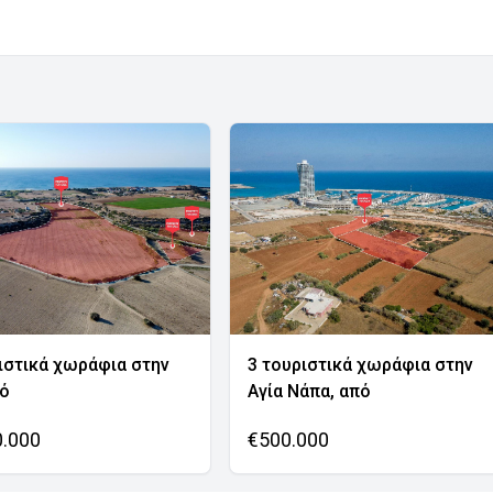
ιστικά χωράφια στην
3 τουριστικά χωράφια στην
νό
Αγία Νάπα, από
0.000
€500.000