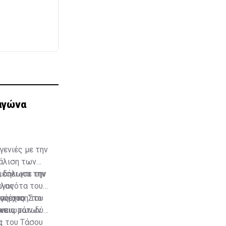
 αγώνα
γενιές με την
φάλιση των
, δήλωσε την
έσει για την
όλας
εγονότα του
ίας στο
συνέχιση του
γόριος. Στο
ι.
ικαιωμάτων
ένεις των δύο
ι
ς του Τάσου