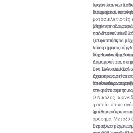
οργανώσεων, καθώ
Ισαάκ και του Σολ
επιμνημόσυνη δέη
διαχρονικό και συ
Ο Νικόλας Ιωαννίδ
μοτοσικλετιστές ε
μέχρι το οδόφραγμ
Ιδιαίτερη αναφορά
ταξιδεύουν ελεύθε
προστατεύσει δια
ξυλοκοπήθηκε μέχρ
Ο Υφυπουργός τόνι
λίγες ημέρες αργό
κατέστησαν σύμβολ
δέχθηκε πυροβολι
για απελευθέρωση 
Ο κ. Ιωαννίδης ση
παραμονή τουρκικώ
Δημοκρατίας, υπήρ
του Σολωμού Σολω
Στο ίδιο πλαίσιο,
Δημοκρατίας να ασ
έχει επιφορτίσει 
προσώπων που είχ
απελευθέρωση της
Ιδιαίτερη αναφορά
επικράτηση της ει
τον πόνο και την ο
Ο Νικόλας Ιωαννί
η οποία, όπως ανέ
ηρωομαρτύρων και
Στάθηκε ιδιαίτερα
ορόσημα. Μεταξύ ά
Βερολίνο μέχρι τη
Ξεχωριστή αναφορά