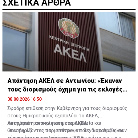
ΣΧΕΤΙΚΑ ΑΡΘΡΑ
Απάντηση ΑΚΕΛ σε Αντωνίου: «Έκαναν
τους διορισμούς όχημα για τις εκλογές
2028»
08.08.2026 16:50
Σφοδρή επίθεση στην Κυβέρνηση για τους διορισμούς
στους Ημικρατικούς εξαπολύει το ΑΚΕΛ,
κατηγορώντας την για ημετεροκρατία και
Αυτούσια η ανακοίνωση του ΑΚΕΛ:
υποστηρίζοντας ότι μετέτρεψε τους διορισμούς σε
Οι κυβερνώντες παριστάνουν ότι δεν καταλαβαίνουν
«όχημα» για τις εκλογές του 2028.
την ουσία της κριτικής που τους ασκείται για τους