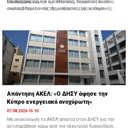
και θεσμών.
Συναγερμού για την εμπιστοσύνη, δηλώνοντας ότι
Όπως υπογράμμισε η κ. Μανώλη, το κράτος δικαίου
αναλαμβάνει τα νέα της καθήκοντα με αίσθημα
συνιστά θεμέλιο της Δημοκρατίας, της κοινωνικής
ευθύνης και διάθεση προσφοράς.
προόδου και αναγκαία προϋπόθεση για την
εμπιστοσύνη των πολιτών προς τους Θεσμούς.
Διαβάστε επίσης:
Συμβούλιο Παρακολούθησης: Αυτός
αναλαμβάνει Έρευνα και Καινοτομία για ΔΗΣΥ
Απάντηση ΑΚΕΛ: «Ο ΔΗΣΥ άφησε την
Κύπρο ενεργειακά ανοχύρωτη»
07.08.2026 15:10
Με ανακοίνωση το ΑΚΕΛ απαντά στον ΔΗΣΥ για την
αντιπαράθεση γύρω από την ηλεκτρική διασύνδεση