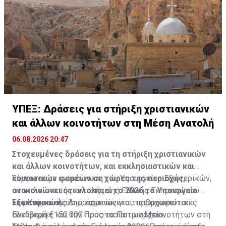
ΥΠΕΞ: Δράσεις για στήριξη χριστιανικών
και άλλων κοινοτήτων στη Μέση Ανατολή
06.08.2026 20:47
Στοχευμένες δράσεις για τη στήριξη χριστιανικών
και άλλων κοινοτήτων, και εκκλησιαστικών και
κοινοτικών φορέων σε χώρες της περιοχής,
Σύμφωνα με ανακοίνωση του Υπουργείου Εξωτερικών,
ανακοινώνει ότι υλοποιεί το 2026 το Υπουργείο
στο πλαίσιο της εντολής της Ειδικής Εκπροσώπου
Εξωτερικών.
της Κυπριακής Δημοκρατίας για τις Θρησκευτικές
Σε αυτό το πλαίσιο, σημειώνεται, παραχωρείται
Ελευθερίες και την Προστασία των Μειονοτήτων στη
συνδρομή €150.000 προς το Πατριαρχείο