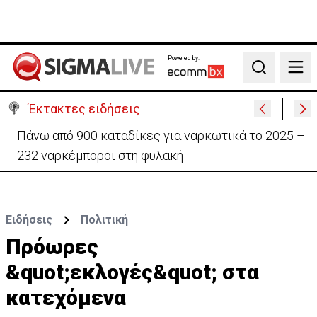
Powered by:
Search
Έκτακτες ειδήσεις
Θέλει να ξαναζωντανέψει την «Corner» o
Προύντζος - «Πληγώνει τις αναμνήσεις»
Ειδήσεις
Πολιτική
Πρόωρες
&quot;εκλογές&quot; στα
κατεχόμενα