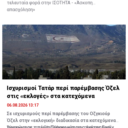
τελευταία φορά στην ΙΣΟΤΗΤΑ - «Άσκοπη
απασχόληση»
Ισχυρισμοί Τατάρ περί παρέμβασης Όζελ
στις «εκλογές» στα κατεχόμενα
06.08.2026 13:17
Σε ισχυρισμούς περί παρέμβασης του Οζγκιούρ
Όζελ στην «εκλογική» διαδικασία στα κατεχόμενα
προχώρησε ο τέως Τουρκοκύπριος ηγέτης Ερσίν
Σύμφωνα με την «Star Kıbrıs» και τον ηλεκτρονικό