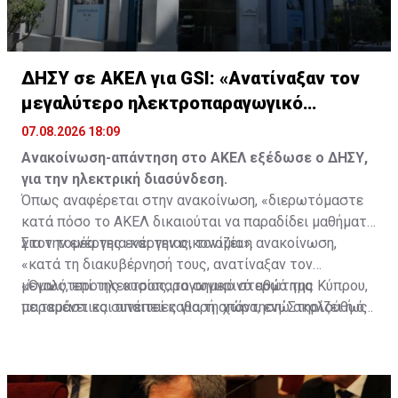
ΔΗΣΥ σε ΑΚΕΛ για GSI: «Ανατίναξαν τον
μεγαλύτερο ηλεκτροπαραγωγικό
σταθμό»
07.08.2026 18:09
Ανακοίνωση-απάντηση στο ΑΚΕΛ εξέδωσε ο ΔΗΣΥ,
για την ηλεκτρική διασύνδεση.
Όπως αναφέρεται στην ανακοίνωση, «διερωτόμαστε
κατά πόσο το ΑΚΕΛ δικαιούται να παραδίδει μαθήματα
για την ενέργεια και την οικονομία».
Στον τομέα της ενέργειας, τονίζει η ανακοίνωση,
«κατά τη διακυβέρνησή τους, ανατίναξαν τον
μεγαλύτερο ηλεκτροπαραγωγικό σταθμό της Κύπρου,
«Όμως, επί της ουσίας, το σημερινό ερώτημα
με τεράστιες συνέπειες για τη χώρα, ενώ ακολούθως
παραμένει και απαιτεί καθαρή απάντηση: Στηρίζει ή όχι
ανατίναξαν ολόκληρη την Οικονομία».
την υλοποίηση της ηλεκτρικής διασύνδεσης - GSI; Ή,
τελικά, έχει αλλεργία στην οικοδόμηση ισχυρών
στρατηγικών συμμαχιών της Κύπρου με το Ισραήλ και
χώρες της Δύσης;», καταλήγει η ανακοίνωση.