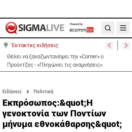
Powered by:
Search
Έκτακτες ειδήσεις
Χειροπέδες σε μοναχό για απόπειρα φόνου-
Μαχαίρωσε στο λαιμό 53χρονο
Ειδήσεις
Πολιτική
Εκπρόσωπος:&quot;Η
γενοκτονία των Ποντίων
μήνυμα εθνοκάθαρσης&quot;