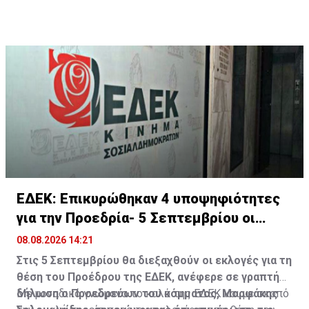
ΕΔΕΚ: Επικυρώθηκαν 4 υποψηφιότητες
για την Προεδρία- 5 Σεπτεμβρίου οι
εκλογές
08.08.2026 14:21
Στις 5 Σεπτεμβρίου θα διεξαχθούν οι εκλογές για τη
θέση του Προέδρου της ΕΔΕΚ, ανέφερε σε γραπτή
δήλωση ο Προεδρεύων του κόμματος, Μορφάκης
Με μοναδικό γνώμονα το καλό της ΕΔΕΚ και με σκοπό