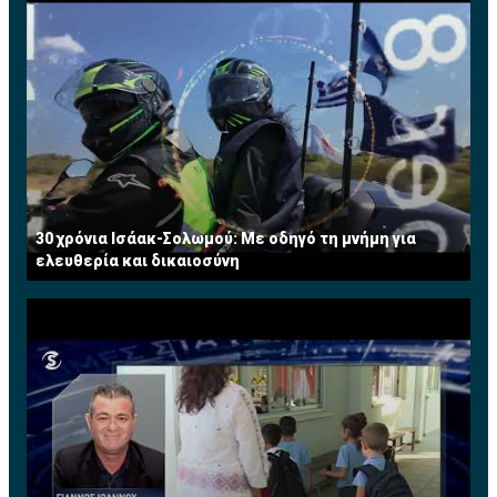
Πηγή: ΚΥΠΕ
30 χρόνια Ισάακ-Σολωμού: Με οδηγό τη μνήμη για
ελευθερία και δικαιοσύνη