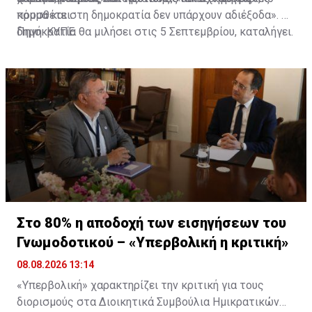
προσθέτει.
κόμμα και στη δημοκρατία δεν υπάρχουν αδιέξοδα». Η
δημοκρατία θα μιλήσει στις 5 Σεπτεμβρίου, καταλήγει.
Πηγή: ΚΥΠΕ
Στο 80% η αποδοχή των εισηγήσεων του
Γνωμοδοτικού – «Υπερβολική η κριτική»
08.08.2026 13:14
«Υπερβολική» χαρακτηρίζει την κριτική για τους
διορισμούς στα Διοικητικά Συμβούλια Ημικρατικών