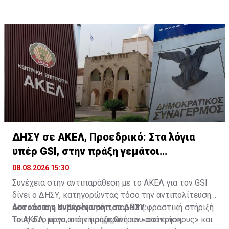
ΔΗΣΥ σε ΑΚΕΛ, Προεδρικό: Στα λόγια
υπέρ GSI, στην πράξη γεμάτοι
«αστερίσκους»
08.08.2026 15:30
Συνέχεια στην αντιπαράθεση με το ΑΚΕΛ για τον GSI
δίνει ο ΔΗΣΥ, κατηγορώντας τόσο την αντιπολίτευση
όσο και την Κυβέρνηση ότι, παρά τη φραστική στήριξή
Αυτούσια η ανακοίνωση του ΔΗΣΥ:
τους στο έργο, στην πράξη θέτουν «αστερίσκους» και
Το ΑΚΕΛ, μέσα από τη σημερινή του απάντηση,