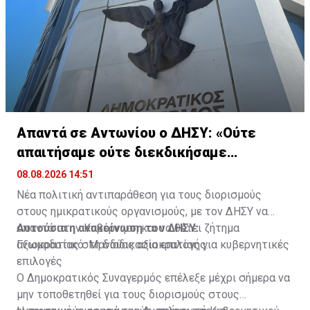
Απαντά σε Αντωνίου ο ΔΗΣΥ: «Ούτε
απαιτήσαμε ούτε διεκδικήσαμε
διορισμούς»
08.08.2026 14:51
Νέα πολιτική αντιπαράθεση για τους διορισμούς
στους ημικρατικούς οργανισμούς, με τον ΔΗΣΥ να
απαντά στην Κυβέρνηση και να θέτει ζήτημα
Αυτούσια η ανακοίνωση του ΔΗΣΥ:
αξιοκρατίας στη διαδικασία επιλογής.
Γνωμοδοτικό: Μανδύας αξιοκρατίας για κυβερνητικές
επιλογές
Ο Δημοκρατικός Συναγερμός επέλεξε μέχρι σήμερα να
μην τοποθετηθεί για τους διορισμούς στους