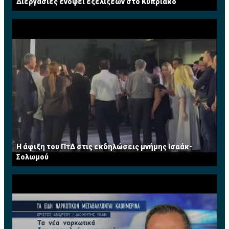
Διεργασίες ενόψει εξελίξεων στο Κυπριακό
Η άφιξη του ΠτΔ στις εκδηλώσεις μνήμης Ισαάκ-
Σολωμού