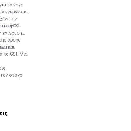
για το έργο
ον ενεργειακό
χύει την
ας στην
α το GSI.
Η ενίσχυση
 της άρσης
εια και
με τις
α το GSI. Μια
τις
 τον στόχο
τις