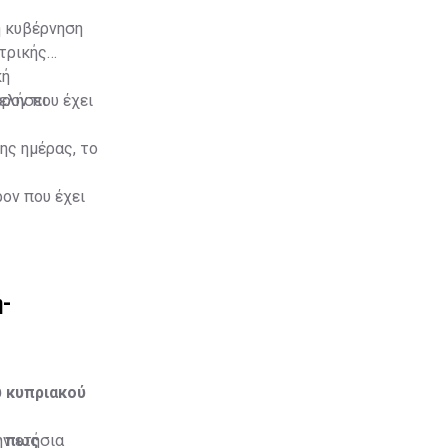
ή κυβέρνηση
κτρικής
κή
φελήσει
ρον που έχει
ης ημέρας, το
ον που έχει
ης ημέρας, το
ή-
υ κυπριακού
ς πως
ην ετήσια