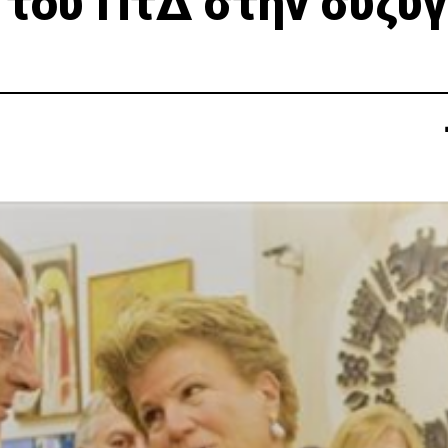
 του ΠτΔ στην σύζυγ