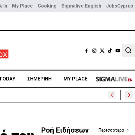
 In
My Place
Cooking
Sigmalive English
JobsCyprus
Sear
TODAY
ΣΗΜΕΡΙΝΗ
MY PLACE
Ροή Ειδήσεων
Περισσότερα