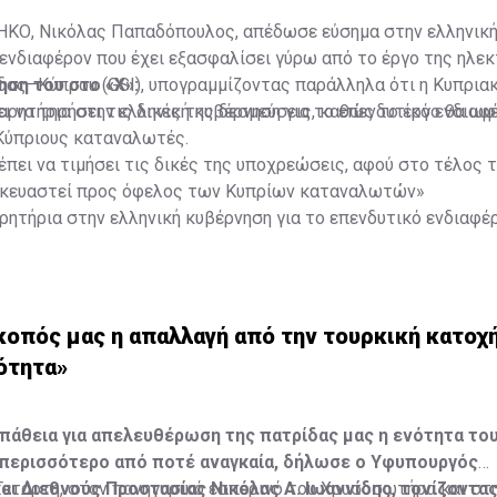
ΗΚΟ, Νικόλας Παπαδόπουλος, απέδωσε εύσημα στην ελληνικ
 ενδιαφέρον που έχει εξασφαλίσει γύρω από το έργο της ηλε
δας–Κύπρου (GSI), υπογραμμίζοντας παράλληλα ότι η Κυπρια
ηση του στο «Χ»:
ι να τηρήσει τις δικές της δεσμεύσεις, καθώς το έργο θα ω
ρητήρια στην ελληνική κυβέρνηση για το επενδυτικό ενδιαφέ
ύπριους καταναλωτές.
.
πει να τιμήσει τις δικές της υποχρεώσεις, αφού στο τέλος τ
σκευαστεί προς όφελος των Κυπρίων καταναλωτών»
ητήρια στην ελληνική κυβέρνηση για το επενδυτικό ενδιαφέρ
.
πει να τιμήσει τις δικές της υποχρεώσεις, αφού στο τέλος τ
κευαστεί προς όφελος των Κυπρίων καταναλωτών.…
κοπός μας η απαλλαγή από την τουρκική κατοχ
όπουλος (@NicholasPapadop)
August 5, 2026
ότητα»
πάθεια για απελευθέρωση της πατρίδας μας η ενότητα το
 περισσότερο από ποτέ αναγκαία, δήλωσε ο Υφυπουργός
ι Διεθνούς Προστασίας Νικόλας Α. Ιωαννίδης, τονίζοντα
 Τετάρτη, στον πανηγυρικό εσπερινό του Χρυσοσωτήρα και στ