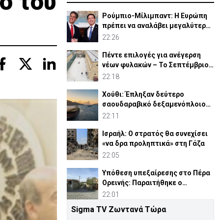
ό του
Ρούμπιο-Μίλιμπαντ: Η Ευρώπη
πρέπει να αναλάβει μεγαλύτερο
ρόλο στην άμυνά της
22:26
Πέντε επιλογές για ανέγερση
νέων φυλακών – Το Σεπτέμβριο
το «Master Plan»
22:18
Χούθι: Έπληξαν δεύτερο
σαουδαραβικό δεξαμενόπλοιο
στον Κόλπο του Άντεν
22:11
Ισραήλ: Ο στρατός θα συνεχίσει
«να δρα προληπτικά» στη Γάζα
22:05
Υπόθεση υπεξαίρεσης στο Πέρα
Ορεινής: Παραιτήθηκε ο
κοινοτάρχης (ΒΙΝΤΕΟ)
22:01
Sigma TV Ζωντανά Τώρα
Πλατάνια: «Λουκέτο» στο