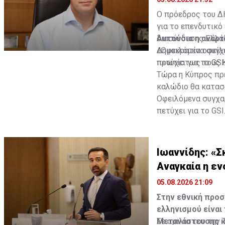
Ο πρόεδρος του Δ
για το επενδυτικό
διασύνδεσης Ελλά
Αυτούσια η ανάρτ
Δημοκρατία οφείλε
«Οφειλόμενα συγχα
πρωτίστως τους Κ
πετύχει για το GSI
Τώρα η Κύπρος πρέ
καλώδιο θα κατα
Οφειλόμενα συγχαρ
πετύχει για το GSI
Τώρα η Κύπρος πρέ
καλώδιο θα κατασ
Ιωαννίδης: «Σ
— Νικόλας Παπαδ
Αναγκαία η εν
05.08.2026 21:09
Στην εθνική προσ
ελληνισμού είναι
Μετανάστευσης κα
Σε ομιλία του την