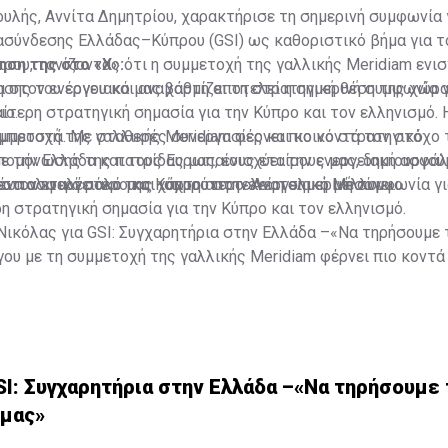
υλής, Αννίτα Δημητρίου, χαρακτήρισε τη σημερινή συμφωνία 
ασύνδεσης Ελλάδας–Κύπρου (GSI) ως καθοριστικό βήμα για τ
ρου, τονίζοντας ότι η συμμετοχή της γαλλικής Meridiam ενισ
ηση της στο «Χ»:
σης του έργου και αναβαθμίζει τη στρατηγική θέση της χώρ
 στον ενεργειακό μας χάρτη αποτελεί η σημερινή συμφωνία γι
ιο.
ιαίτερη στρατηγική σημασία για την Κύπρο και τον ελληνισμό. 
υμμετοχή της γαλλικής Meridiam φέρνει πιο κοντά τον στόχο
μπροστά. Με σταθερές συνεργασίες και κοινό στρατηγικό
πομόνωσης της πατρίδας μας, ενισχύει την ενεργειακή ασφάλ
 την Ελλάδα και τους Ευρωπαίους εταίρους μας, δημιουργού
εωπολιτικό ρόλο της Κύπρου στην Ανατολική Μεσόγειο.
ένα ασφαλέστερο και ισχυρότερο ενεργειακό μέλλον».
στον ενεργειακό μας χάρτη αποτελεί η σημερινή συμφωνία γι
ρη στρατηγική σημασία για την Κύπρο και τον ελληνισμό.
Νικόλας για GSI: Συγχαρητήρια στην Ελλάδα –«Να τηρήσουμε 
γου με τη συμμετοχή της γαλλικής Meridiam φέρνει πιο κοντά
»
ργειακής…
u (@AnnitaDemetriou)
August 5, 2026
SI: Συγχαρητήρια στην Ελλάδα –«Να τηρήσουμε 
μας»