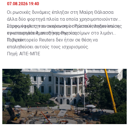
07.08.2026 19:40
Οι ρωσικές δυνάμεις έπληξαν στη Μαύρη Θάλασσα
άλλα δύο φορτηγά πλοία τα οποία χρησιμοποιούνταν
«προς όφελος του ουκρανικού στρατού», ανακοίνωσε
Σύμφωνα με την ανακοίνωση, οι Ρώσοι έπληξαν επίσης
το υπουργείο Άμυνας της Ρωσίας.
εγκαταστάσεις αποθήκευσης καυσίμων στο λιμάνι
Πιβντένι.
Το πρακτορείο Reuters δεν ήταν σε θέση να
επαληθεύσει αυτούς τους ισχυρισμούς.
Πηγή: ΑΠΕ-ΜΠΕ