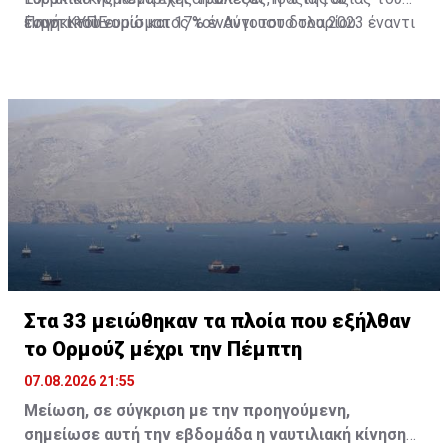
τουρκικού νομίσματος τον Αύγουστο του 2023 έναντι
έναντι του ευρώ και 17% έναντι του δολαρίου.
Πηγή: ΚΥΠΕ
του κοινού ευρωπαϊκού νομίσματος ήταν στις 28,53
λίρες έναντι του ευρώ.
Στα 33 μειώθηκαν τα πλοία που εξήλθαν
το Ορμούζ μέχρι την Πέμπτη
07.08.2026 21:55
Μείωση, σε σύγκριση με την προηγούμενη,
σημείωσε αυτή την εβδομάδα η ναυτιλιακή κίνηση