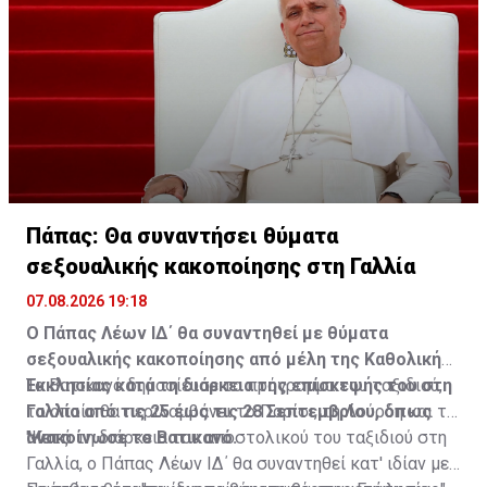
ομοσπονδιακής πρωτεύουσας, τα κυβερνητικά κτίρια
και τα εθνικά μνημεία. Πρόσφατα, άλλο δικαστήριο
αποφάνθηκε ότι ο πρόεδρος παρανόμως πρόσθεσε το
όνομά του στο Κέντρο Τεχνών Κένεντι και τον διέταξε
να το απομακρύνει.
Πάπας: Θα συναντήσει θύματα
σεξουαλικής κακοποίησης στη Γαλλία
07.08.2026 19:18
Ο Πάπας Λέων ΙΔ΄ θα συναντηθεί με θύματα
σεξουαλικής κακοποίησης από μέλη της Καθολικής
Εκκλησίας κατά τη διάρκεια της επίσκεψής του στη
Το Βατικανό δημοσίευσε το πρόγραμμα του ταξιδιού,
Γαλλία από τις 25 έως τις 28 Σεπτεμβρίου, όπως
το οποίο θα περιλαμβάνει το Παρίσι, τη Λούρδη και το
ανακοίνωσε το Βατικανό.
Μετς.
"Κατά τη διάρκεια του αποστολικού του ταξιδιού στη
Γαλλία, ο Πάπας Λέων ΙΔ΄ θα συναντηθεί κατ' ιδίαν με