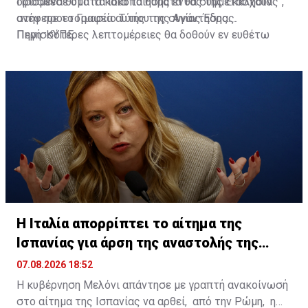
ορισμένα θύματα κακοποίησης εντός της Εκκλησίας",
Πρόσθεσε ότι "τα ίδια τα θύματα θα συμμετάσχουν
ανέφερε το Γραφείο Τύπου της Αγίας Έδρας.
στην προετοιμασία αυτής της συνάντησης.
Περισσότερες λεπτομέρειες θα δοθούν εν ευθέτω
Πηγή: ΚΥΠΕ
χρόνω".
Η Ιταλία απορρίπτει το αίτημα της
Ισπανίας για άρση της αναστολής της
Σένγκεν
07.08.2026 18:52
Η κυβέρνηση Μελόνι απάντησε με γραπτή ανακοίνωσή
στο αίτημα της Ισπανίας να αρθεί, από την Ρώμη, η