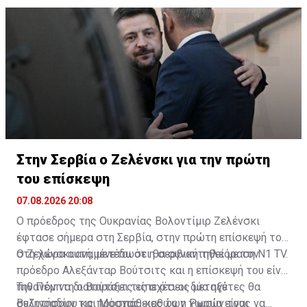
αναζητούν λίγη δροσιά.
Στην Σερβία ο Ζελένσκι για την πρώτη
του επίσκεψη
07.08.2026 20:08
Ο πρόεδρος της Ουκρανίας Βολοντίμιρ Ζελένσκι
έφτασε σήμερα στη Σερβία, στην πρώτη επίσκεψή του
στη χώρα αυτή, μετέδωσε η σερβική τηλεόραση N1 TV.
Ο Ζελένσκι αναμένεται ότι θα συναντηθεί με τον
πρόεδρο Αλεξάνταρ Βούτσιτς και η επίσκεψή του είναι
πιθανόν να διαταράξει τις σχέσεις μεταξύ
Την Πέμπτη ο Βούτσιτς είπε ότι οι δύο ηγέτες θα
Βελιγραδίου και Μόσχας, καθώς η Ρωσία είναι
συζητήσουν τις προσπάθειες των χωρών τους να