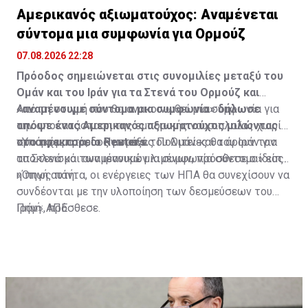
Αμερικανός αξιωματούχος: Αναμένεται
σύντομα μια συμφωνία για Ορμούζ
07.08.2026 22:28
Πρόοδος σημειώνεται στις συνομιλίες μεταξύ του
Ομάν και του Ιράν για τα Στενά του Ορμούζ και
«αναμένουμε σύντομα μια συμφωνία» δήλωσε
Από τη στιγμή που θα ανακοινωθεί μια συμφωνία για
απόψε ένας Αμερικανός αξιωματούχος μιλώντας
την αποκατάσταση της εμπορικής ναυσιπλοΐας χωρίς
στο πρακτορείο Reuters.
προσκόμματα, οι Ηνωμένες Πολιτείες θα άρουν τον
«Υπάρχει πρόοδος μεταξύ του Ομάν και του Ιράν για
αποκλεισμό των ιρανικών λιμένων, πρόσθεσε ο ίδιος.
τα Στενά και αναμένουμε μια συμφωνία σύντομα» είπε
η πηγή αυτή.
«Όπως πάντα, οι ενέργειες των ΗΠΑ θα συνεχίσουν να
συνδέονται με την υλοποίηση των δεσμεύσεων του
Ιράν», πρόσθεσε.
Πηγή: ΑΠΕ