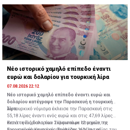
ΗΠΑ, μεσούσης της περιφερειακής σύγκρουσης κατά
την οποία ιρανικοί πύραυλοι στόχευσαν εξαγωγείς
πετρελαίου του Κόλπου.
Νέο ιστορικό χαμηλό επίπεδο έναντι
ευρώ και δολαρίου για τουρκική λίρα
07.08.2026 22:12
Νέο ιστορικό χαμηλό επίπεδο έναντι ευρώ και
δολαρίου κατέγραψε την Παρασκευή η τουρκική
λίρα.
Το τουρκικό νόμισμα έκλεισε την Παρασκευή στις
55,18 λίρες έναντι ενός ευρώ και στις 47,69 λίρες
έναντι ενός δολαρίου. Σύμφωνα με στοιχεία της
Κατά τη διάρκεια των τελευταίων 12 μηνών, το
Ευρωπαϊκής Κεντρικής Τράπεζας, η αξία του
τουρκικό νόμισμα έχει απωλέσει 16% της αξίας του