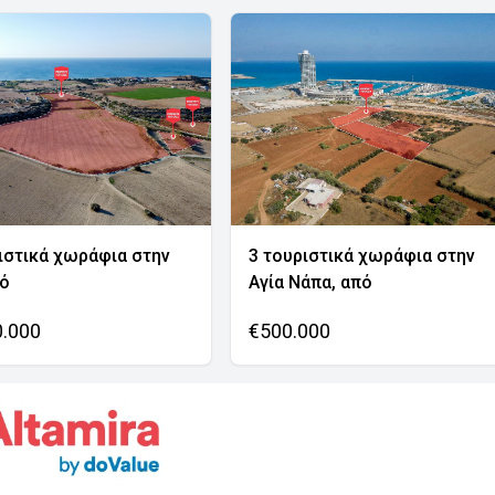
ιστικά χωράφια στην
3 τουριστικά χωράφια στην
νό
Αγία Νάπα, από
0.000
€500.000