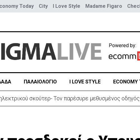
conomy Today
City
I Love Style
Madame Figaro
Check
Powered by:
ΛΑΔΑ
ΠΑΛΑΙΟΛΟΓΙΟ
I LOVE STYLE
ECONOMY 
ενεργοποιούν το σχέδιο αξιοποίησης Φ.Α από ΑΟΖ Κύπρο