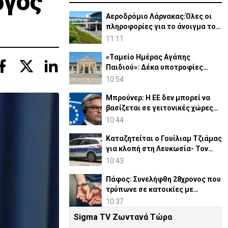
ργός
Αεροδρόμιο Λάρνακας:Όλες οι
πληροφορίες για το άνοιγμα του
δρόμου προς αφίξεις
11:11
«Ταμείο Ημέρας Αγάπης
Παιδιού»: Δέκα υποτροφίες
€10.000 σε φοιτητές του ΤΕΠΑΚ
10:54
Μπρούνερ: Η ΕΕ δεν μπορεί να
βασίζεται σε γειτονικές χώρες
για έλεγχο συνόρων
10:44
Καταζητείται ο Γουίλιαμ Τζιάμας
για κλοπή στη Λευκωσία- Τον
έχετε δει; (pic)
10:43
Πάφος: Συνελήφθη 28χρονος που
τρύπωνε σε κατοικίες με
διαρρηκτικά εργαλεία
10:37
Sigma TV Ζωντανά Τώρα
Λεμεσός: Αφετηρία για την