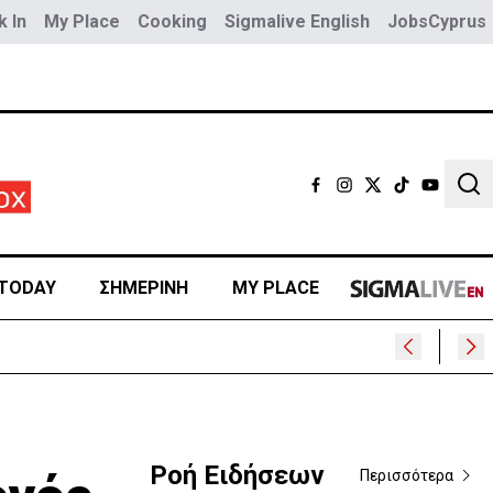
 In
My Place
Cooking
Sigmalive English
JobsCyprus
Sear
TODAY
ΣΗΜΕΡΙΝΗ
MY PLACE
υ
Ροή Ειδήσεων
Περισσότερα