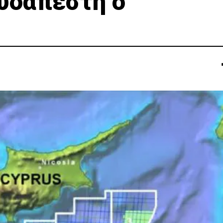
ουδαπέστη o