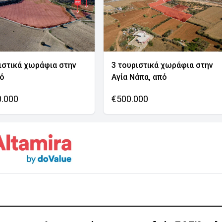
ιστικά χωράφια στην
3 τουριστικά χωράφια στην
νό
Αγία Νάπα, από
0.000
€500.000