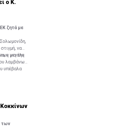
ί ο Κ.
ΕΚ ζητά με
Σολωμονίδη,
 στιγμή, να
των για την
α, η μεγάλη
 που λαμβάνω
ου υπέβαλα
τή την
 μέλη της
 Κοκκίνων
» των