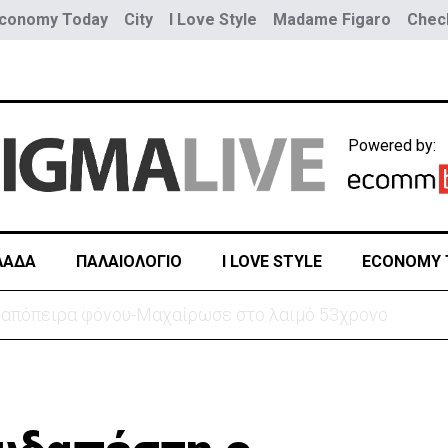
conomy Today
City
I Love Style
Madame Figaro
Check
Powered by:
ΛΑΔΑ
ΠΑΛΑΙΟΛΟΓΙΟ
I LOVE STYLE
ECONOMY 
ίπτει τη συμφωνία Σ. Αραβίας, Τουρκίας, Πακιστάν-«Μόνο στα χαρτιά»