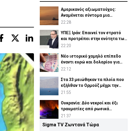
Αμερικανός αξιωματούχος:
Αναμένεται σύντομα μια
συμφωνία για Ορμούζ
22:28
ΥΠΕΞ Ιράν: Επαινεί τον στρατό
και προτρέπει στην ενότητα των
μουσουλμάνων
22:20
Νέο ιστορικό χαμηλό επίπεδο
έναντι ευρώ και δολαρίου για
τουρκική λίρα
22:12
Στα 33 μειώθηκαν τα πλοία που
εξήλθαν το Ορμούζ μέχρι την
Πέμπτη
21:55
Ουκρανία: Δύο νεκροί και έξι
τραυματίες από ρωσικά
πλήγματα
21:37
Sigma TV Ζωντανά Τώρα
ΗΠΑ: Η Γερουσία ενέκρινε νέες