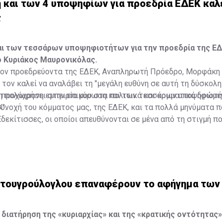
 και των 4 υποψηφίων για προεδρία ΕΔΕΚ καλε
ς
αι των τεσσάρων υποψηφιοτήτων για την προεδρία της ΕΔ
ο Κυριάκος Μαυρονικόλας.
ον προεδρεύοντα της ΕΔΕΚ, Αναπληρωτή Πρόεδρο, Μορφάκη 
 τον καλεί να αναλάβει τη "μεγάλη ευθύνη σε αυτή τη δύσκολη
α προχωρήσει στην επικύρωση και των τεσσάρων υποψηφιοτή
η πολύχρονη εμπειρία μου στα πολιτικά και κομματικά δρώμεν
".
 συνοχή του κόμματος μας, της ΕΔΕΚ, και τα πολλά μηνύματα
Εδεκίτισσες, οι οποίοι απευθύνονται σε μένα από τη στιγμή π
μου για την προεδρία του κόμματος μας" τον οδήγησαν σε αυ
ντας ότι στις εκλογές της 5ης Σεπτεμβρίου δημοκρατικά τα
υν ποιος θα είναι ο επόμενος Πρόεδρός τους.
ρτουγρούλογλου επαναφέρουν το αφήγημα των
διατήρηση της «κυριαρχίας» και της «κρατικής οντότητας