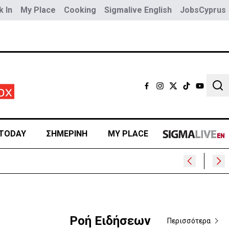
 In
My Place
Cooking
Sigmalive English
JobsCyprus
Sear
TODAY
ΣΗΜΕΡΙΝΗ
MY PLACE
Ροή Ειδήσεων
Περισσότερα