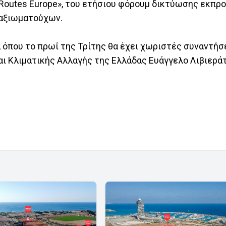
«Routes Europe», του ετήσιου φόρουμ δικτύωσης εκπ
 αξιωματούχων.
, όπου το πρωί της Τρίτης θα έχει χωριστές συναντήσ
αι Κλιματικής Αλλαγής της Ελλάδας Ευάγγελο Λιβιερά