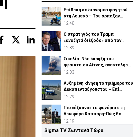
τη
Επίθεση σε διανομέα φαγητού
στη Λεμεσό – Του άρπαξαν
ακόμη και την παραγγελία
12:48
Ο στρατηγός του Τραμπ
«αναζητά διέξοδο» από τον
πόλεμο με το Ιράν
12:39
Σικελία: Νέα έκρηξη του
ηφαιστείου Αίτνας, ανεστάλησαν
αφίξεις στο αεροδρόμιο
12:33
Αυξημένη κίνηση το τριήμερο του
Δεκαπενταύγουστου – Επί
ποδός η Αστυνομία
12:29
Πιο «έξυπνα» τα φανάρια στη
Λεωφόρο Κάππαρη-Πώς θα
λειτουργούν
12:19
Sigma TV Ζωντανά Τώρα
Οδηγοί προσοχή! Κλειστός