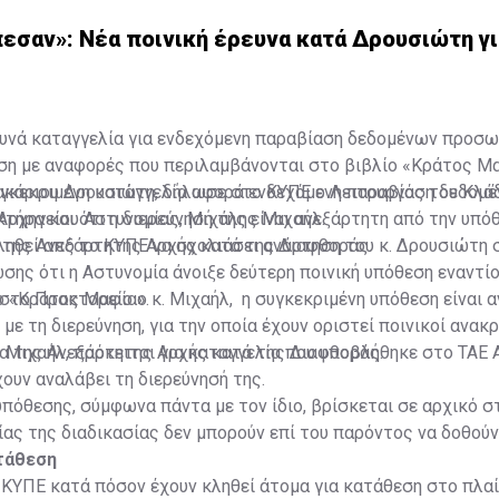
εσαν»: Νέα ποινική έρευνα κατά Δρουσιώτη γ
ευνά καταγγελία για ενδεχόμενη παραβίαση δεδομένων προσ
ση με αναφορές που περιλαμβάνονται στο βιβλίο «Κράτος Μ
κάριου Δρουσιώτη, δήλωσε στο ΚΥΠΕ ο Λειτουργός του Κλά
υγκεκριμένη καταγγελία αφορά ενδεχόμενη παραβίαση δεδομ
Αρχηγείου Αστυνομίας, Μιχάλης Μιχαήλ.
ήρα και ότι η διερεύνησή της είναι ανεξάρτητη από την υπό
 της Ανεξάρτητης Αρχής κατά της Διαφθοράς.
κληθεί από το ΚΥΠΕ να σχολιάσει ανάρτηση του κ. Δρουσιώτη 
σης ότι η Αστυνομία άνοιξε δεύτερη ποινική υπόθεση εναντίο
ο «Κράτος Μαφία».
στο Πρακτορείο ο κ. Μιχαήλ, η συγκεκριμένη υπόθεση είναι 
 με τη διερεύνηση, για την οποία έχουν οριστεί ποινικοί ανακρ
α της Ανεξάρτητης Αρχής κατά της Διαφθοράς.
 Μιχαήλ, πρόκειται για καταγγελία που υποβλήθηκε στο ΤΑΕ 
χουν αναλάβει τη διερεύνησή της.
υπόθεσης, σύμφωνα πάντα με τον ίδιο, βρίσκεται σε αρχικό στ
ας της διαδικασίας δεν μπορούν επί του παρόντος να δοθού
τάθεση
ΚΥΠΕ κατά πόσον έχουν κληθεί άτομα για κατάθεση στο πλαί