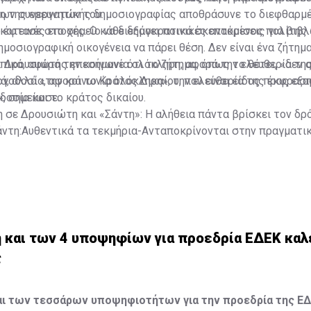
ων συνεργατών του.
ση της ερευνητικής δημοσιογραφίας αποθράσυνε το διεφθαρμ
 έφτασε στο σημείο να διεξάγει ποινικές ανακρίσεις για βιβλ
κοτεινές εποχές. Ο κάθε δημοκρατικά σκεπτόμενος πολίτης 
δημοσιογραφική οικογένεια να πάρει θέση. Δεν είναι ένα ζήτη
ικά, αφορά την κοινωνία ολόκληρη, αφορά την ελευθερία τη
. Δρουσιώτης επεσήμανε ότι το ζήτημα, όπως το θέτει, «δεν
λογοδοσία, αφορά το Κράτος Δικαίου, που είναι είδος προς εξ
ά, αλλά «την κοινωνία ολόκληρη», την ελευθερία της έκφραση
, σημείωσε.
δοσία και το κράτος δικαίου.
σε Δρουσιώτη και «Σάντη»: Η αλήθεια πάντα βρίσκει τον δρ
άντη:Αυθεντικά τα τεκμήρια-Ανταποκρίνονται στην πραγματι
 και των 4 υποψηφίων για προεδρία ΕΔΕΚ καλε
ς
αι των τεσσάρων υποψηφιοτήτων για την προεδρία της ΕΔ