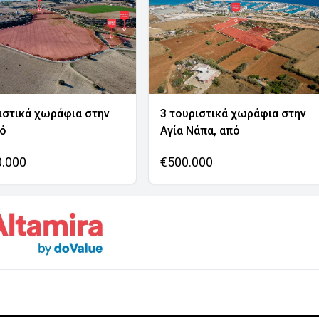
ιστικά χωράφια στην
3 τουριστικά χωράφια στην
νό
Αγία Νάπα, από
0.000
€500.000