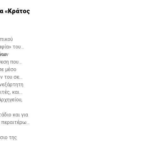
ια «Κράτος
ωπικού
αφία» του
δου
ένων
θεση που
σε μέσο
ν του σε
ανεξάρτητη
ιτές, και
Αρχηγείου,
άδιο και για
ν περαιτέρω
σιο της