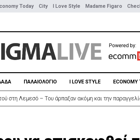
conomy Today
City
I Love Style
Madame Figaro
Check
Powered by:
ΛΑΔΑ
ΠΑΛΑΙΟΛΟΓΙΟ
I LOVE STYLE
ECONOMY 
αζητά διέξοδο» από τον πόλεμο με το Ιράν