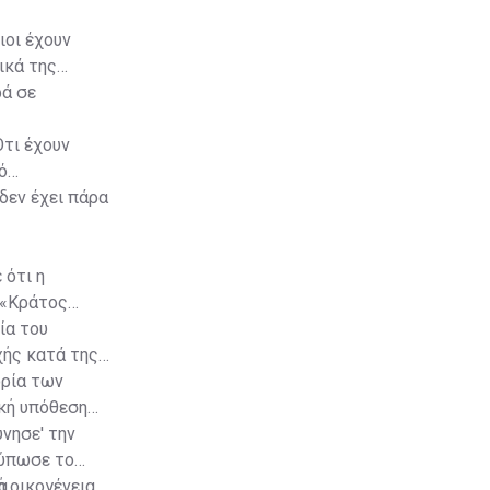
ιοι έχουν
ικά της
ρά σε
Ότι έχουν
ό
δεν έχει πάρα
 ότι η
 «Κράτος
ία του
χής κατά της
ορία των
ική υπόθεση
ύνησε' την
τύπωσε το
α
ή οικογένεια