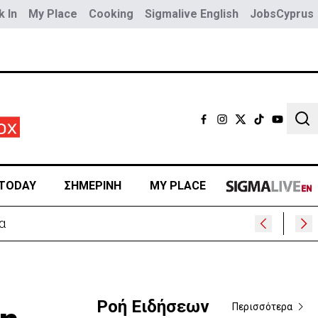
 In
My Place
Cooking
Sigmalive English
JobsCyprus
Sear
TODAY
ΣΗΜΕΡΙΝΗ
MY PLACE
Ροή Ειδήσεων
Περισσότερα