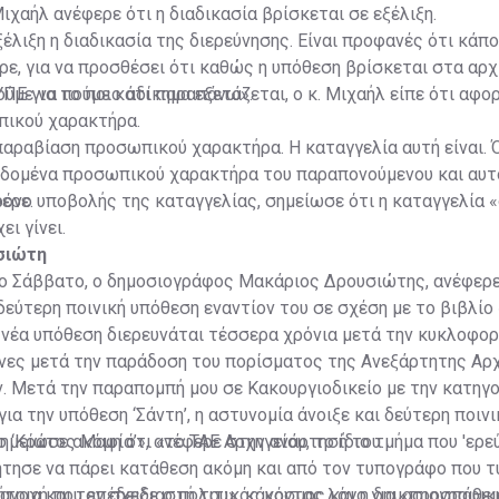
Μιχαήλ ανέφερε ότι η διαδικασία βρίσκεται σε εξέλιξη.
έλιξη η διαδικασία της διερεύνησης. Είναι προφανές ότι κάπο
ρε, για να προσθέσει ότι καθώς η υπόθεση βρίσκεται στα αρχ
ούμε να πούμε κάτι παραπάνω».
ΠΕ για το ποιο αδίκημα εξετάζεται, ο κ. Μιχαήλ είπε ότι αφο
ικού χαρακτήρα.
 παραβίαση προσωπικού χαρακτήρα. Η καταγγελία αυτή είναι. 
εδομένα προσωπικού χαρακτήρα του παραπονούμενου και αυτ
ερε.
ρόνο υποβολής της καταγγελίας, σημείωσε ότι η καταγγελία «
ει γίνει.
σιώτη
το Σάββατο, ο δημοσιογράφος Μακάριος Δρουσιώτης, ανέφερε
δεύτερη ποινική υπόθεση εναντίον του σε σχέση με το βιβλίο
νέα υπόθεση διερευνάται τέσσερα χρόνια μετά την κυκλοφορ
ήνες μετά την παράδοση του πορίσματος της Ανεξάρτητης Αρ
. Μετά την παραπομπή μου σε Κακουργιοδικείο με την κατηγ
ια την υπόθεση ‘Σάντη’, η αστυνομία άνοιξε και δεύτερη ποιν
το ‘Κράτος Μαφία’», ανέφερε στην ανάρτησή του.
ημείωσε ακόμη ότι «το ΤΑΕ Αρχηγείου, το ίδιο τμήμα που 'ερε
ζήτησε να πάρει κατάθεση ακόμη και από τον τυπογράφο που 
λήτρια και τον σχεδιαστή του», κάνοντας λόγο για «προσπάθει
 ανοχή που επέδειξε ο πολιτικός κόσμος και η δημοσιογραφικ