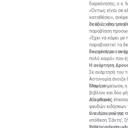
διερεύνησης, ο κ. 
«Όντως είναι σε εξ
καταθέσει», ανέφε
στάδια, «δεν μπορ
Σε ερώτηση του ΚΥ
παραβίαση προσωπ
«Έχει να κάμει με
παραβιαστεί τα δ
διερευνάται», ανέφ
Σε σχέση με τον χ
πολύ καιρό» που έχ
Η ανάρτηση Δρου
Σε ανάρτησή του 
Αστυνομία άνοιξε 
Μαφία».
Όπως σημείωσε, η 
βιβλίου και δύο μ
Διαφθοράς.
«Οι μάσκες έπεσαν
ψευδών ειδήσεων γ
εναντίον μου για 
Ο κ. Δρουσιώτης σ
υπόθεση 'Σάντη', 
βιβλίο, την επιμε
Υποστήριξε ότι «η