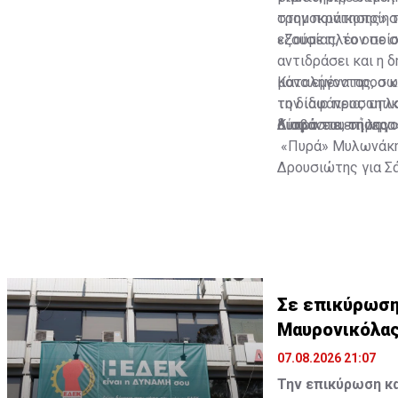
τρομοκράτησης» τ
στην ποινικοποίη
εξουσίας, το οποίο
«Ζούμε πλέον σε σ
αντιδράσει και η 
μόνο εμένα προσωπ
Καταλήγοντας, ο κ
τη διαφάνεια, τη 
τον ίδιο προσωπικ
Κύπρο του σήμερα»
διαφάνεια, τη λογο
Διαβάστε επίσης:
«Πυρά» Μυλωνάκη 
Δρουσιώτης για Σ
Σε επικύρωση
Μαυρονικόλα
07.08.2026 21:07
Την επικύρωση κ