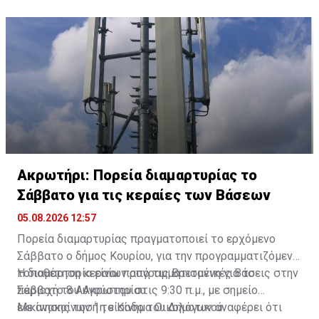
του Δεκεμβρίου.
μελών, την οργανωτική αναδιάρθρωση του κόμματος
και την ενίσχυση της εσωκομματικής ενότητας.
Ακρωτήρι: Πορεία διαμαρτυρίας το
Σάββατο για τις κεραίες των Βάσεων
05.08.2026 12:57
Πορεία διαμαρτυρίας πραγματοποιεί το ερχόμενο
Σάββατο ο δήμος Κουρίου, για την προγραμματιζόμενη
τοποθέτηση κεραίων από τις Βρετανικές Βάσεις στην
Η διαμαρτυρία είναι προγραμματισμένη για το
περιοχή του Ακρωτηρίου.
Σάββατο 8 Αυγούστου στις 9:30 π.μ., με σημείο
εκκίνησης την 1η είσοδο του Δημοτικού
Με ανακοίνωσή το Κίνημα Οικολόγων αναφέρει ότι