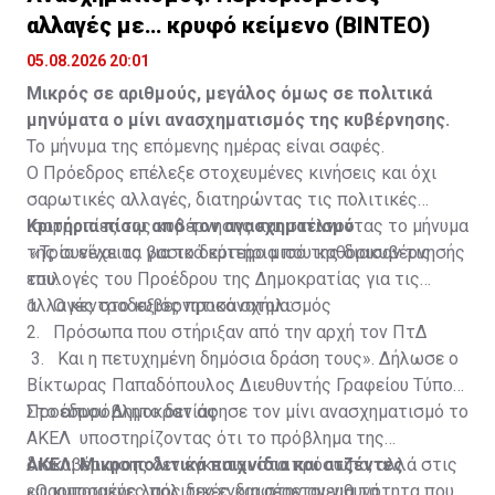
αλλαγές με… κρυφό κείμενο (ΒΙΝΤΕΟ)
05.08.2026 20:01
Μικρός σε αριθμούς, μεγάλος όμως σε πολιτικά
μηνύματα ο μίνι ανασχηματισμός της κυβέρνησης.
Το μήνυμα της επόμενης ημέρας είναι σαφές.
Ο Πρόεδρος επέλεξε στοχευμένες κινήσεις και όχι
σαρωτικές αλλαγές, διατηρώντας τις πολιτικές
ισορροπίες της κυβέρνησης και στέλνοντας το μήνυμα
Κριτήρια πίσω από τον ανασχηματισμό
της συνέχειας για το δεύτερο μισό της διακυβέρνησής
«Τρία είναι τα βασικά κριτήρια που καθόρισαν τις
του.
επιλογές του Προέδρου της Δημοκρατίας για τις
αλλαγές στο κυβερνητικό σχήμα:
1. Ο κεντροδεξιός προσανατολισμός
2. Πρόσωπα που στήριξαν από την αρχή τον ΠτΔ
3. Και η πετυχημένη δημόσια δράση τους». Δήλωσε ο
Βίκτωρας Παπαδόπουλος Διευθυντής Γραφείου Τύπου
Προέδρου Δημοκρατίας
Στο απυρόβλητο δεν άφησε τον μίνι ανασχηματισμό το
ΑΚΕΛ υποστηρίζοντας ότι το πρόβλημα της
διακυβέρνησης δεν έγκειται στα πρόσωπα, αλλά στις
ΑΚΕΛ: Μικροπολιτικά παιχνίδια και ατζέντες
εφαρμοσμένες πολιτικές και στην ανευθυνότητα που
«Ο κυπριακός λαός δεν ενδιαφέρεται για τα