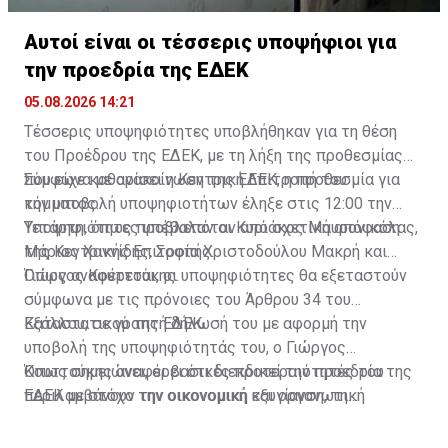
Αυτοί είναι οι τέσσερις υποψήφιοι για
την προεδρία της ΕΔΕΚ
05.08.2026 14:21
Τέσσερις υποψηφιότητες υποβλήθηκαν για τη θέση
του Προέδρου της ΕΔΕΚ, με τη λήξη της προθεσμίας
που είχε καθορίσει η Κεντρική Επιτροπή του
Σύμφωνα με ανακοίνωση της ΕΔΕΚ, η προθεσμία για
κόμματος.
την υποβολή υποψηφιοτήτων έληξε στις 12:00 την
Τετάρτη, όπως προβλεπόταν από σχετική απόφαση
Υποψηφιότητες υπέβαλαν οι Κυριάκος Μαυρονικόλας,
της Κεντρικής Επιτροπής.
Μάριος Χαννίδης, Σοφία Χριστοδούλου Μακρή και
Γιώργος Κουττούκης.
Όπως αναφέρεται, οι υποψηφιότητες θα εξεταστούν
σύμφωνα με τις πρόνοιες του Άρθρου 34 του
Καταστατικού της ΕΔΕΚ.
Εξάλλου, σε γραπτή δήλωσή του με αφορμή την
υποβολή της υποψηφιότητάς του, ο Γιώργος
Κουττούκης αναφέρει ότι διεκδικεί την προεδρία της
Όπως σημειώνει, οι βασικές προτεραιότητές του
ΕΔΕΚ με στόχο την οικονομική και οργανωτική
περιλαμβάνουν την οικονομική εξυγίανση, τη
ανασυγκρότηση του κόμματος κατά τη μεταβατική
διενέργεια ανεξάρτητου οικονομικού ελέγχου για την
περίοδο μέχρι το καταστατικό και εκλογικό συνέδριο
περίοδο 2010-2026, την εξυγίανση του μητρώου