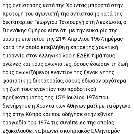
της αντίστασης κατά της Χούντας μπροστά στην
προτομή του αγωνιστή της αντίστασης κατά της
δικτατορίας Γεώργιου Τσικουργή στη Λευκωσία, ο
Γιαννάκης Ομήρου είπε ότι με την ευκαιρία της
ης
μαύρης επετείου της 21
Απριλίου 1967, ημέρας
κατά την οποία επεβλήθη η επταετής χουντική
τυραννία στον ελληνικό λαό η ΕΔΕΚ τιμά τους
αγώνες και τους αγωνιστές, όσους έδωσαν τη ζωή
τους αγωνιζόμενοι εναντίον της ξενοκίνητης
φασιστικής δικτατορίας, όσους έδωσαν αργότερα
τη ζωή τους εναντίον του προδοτικού
ης
πραξικοπήματος της 15
Ιουλίου 1974 που
διενήργησε η Χούντα των Αθηνών μαζί με τα όργανα
της στην Κύπρο και που οδήγησε στην εθνική
τραγωδία του 1974 τις συνέπειες της οποίας
εξακολουθεί να βιώνει ο κυπριακός Ελληνισμός