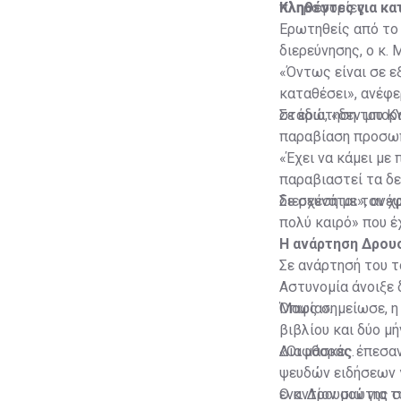
πληροφορίες.
Κληθέντες για κα
Ερωτηθείς από το 
διερεύνησης, ο κ. 
«Όντως είναι σε εξ
καταθέσει», ανέφε
στάδια, «δεν μπορ
Σε ερώτηση του ΚΥ
παραβίαση προσωπ
«Έχει να κάμει με
παραβιαστεί τα δ
διερευνάται», ανέφ
Σε σχέση με τον χ
πολύ καιρό» που έχ
Η ανάρτηση Δρου
Σε ανάρτησή του 
Αστυνομία άνοιξε 
Μαφία».
Όπως σημείωσε, η 
βιβλίου και δύο μ
Διαφθοράς.
«Οι μάσκες έπεσαν
ψευδών ειδήσεων γ
εναντίον μου για 
Ο κ. Δρουσιώτης σ