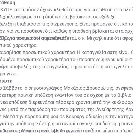
τάθεση
ΚΥΠΕ κατά πόσον έχουν κληθεί άτομα για κατάθεση στο πλαί
Μιχαήλ ανέφερε ότι η διαδικασία βρίσκεται σε εξέλιξη.
έλιξη η διαδικασία της διερεύνησης. Είναι προφανές ότι κάπο
ρε, για να προσθέσει ότι καθώς η υπόθεση βρίσκεται στα αρχ
ούμε να πούμε κάτι παραπάνω».
ΠΕ για το ποιο αδίκημα εξετάζεται, ο κ. Μιχαήλ είπε ότι αφο
ικού χαρακτήρα.
 παραβίαση προσωπικού χαρακτήρα. Η καταγγελία αυτή είναι. 
εδομένα προσωπικού χαρακτήρα του παραπονούμενου και αυτ
ερε.
ρόνο υποβολής της καταγγελίας, σημείωσε ότι η καταγγελία «
ει γίνει.
σιώτη
το Σάββατο, ο δημοσιογράφος Μακάριος Δρουσιώτης, ανέφερε
δεύτερη ποινική υπόθεση εναντίον του σε σχέση με το βιβλίο
νέα υπόθεση διερευνάται τέσσερα χρόνια μετά την κυκλοφορ
ήνες μετά την παράδοση του πορίσματος της Ανεξάρτητης Αρ
. Μετά την παραπομπή μου σε Κακουργιοδικείο με την κατηγ
ια την υπόθεση ‘Σάντη’, η αστυνομία άνοιξε και δεύτερη ποιν
το ‘Κράτος Μαφία’», ανέφερε στην ανάρτησή του.
ημείωσε ακόμη ότι «το ΤΑΕ Αρχηγείου, το ίδιο τμήμα που 'ερε