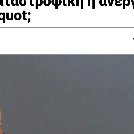
αταστροφική η ανερ
quot;