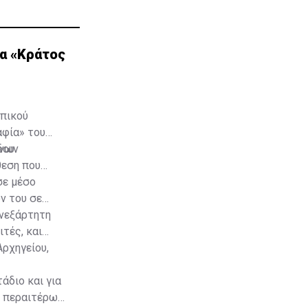
ια «Κράτος
ωπικού
αφία» του
δου
ένων
θεση που
σε μέσο
ν του σε
ανεξάρτητη
ιτές, και
Αρχηγείου,
άδιο και για
ν περαιτέρω