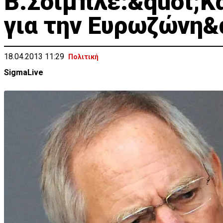
B.Σόιμπλε:&quot;K
για την Ευρωζώνη&
18.04.2013 11:29
Πολιτική
SigmaLive