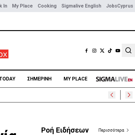
 In
My Place
Cooking
Sigmalive English
JobsCyprus
Sear
TODAY
ΣΗΜΕΡΙΝΗ
MY PLACE
ρα
Ροή Ειδήσεων
Περισσότερα