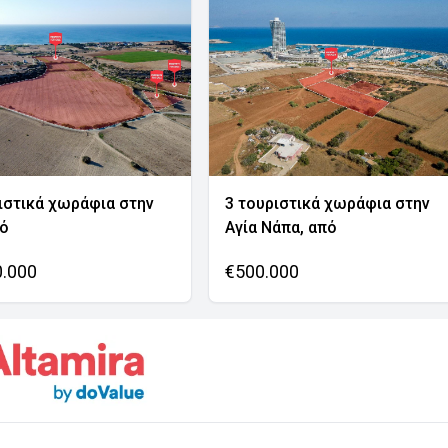
ιστικά χωράφια στην
3 τουριστικά χωράφια στην
νό
Αγία Νάπα, από
0.000
€500.000