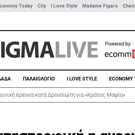
conomy Today
City
I Love Style
Madame Figaro
Check
Powered by:
ΛΑΔΑ
ΠΑΛΑΙΟΛΟΓΙΟ
I LOVE STYLE
ECONOMY 
 λόγω της Θέουτα: Ελέγχους και από Ισπανία στα σύνο