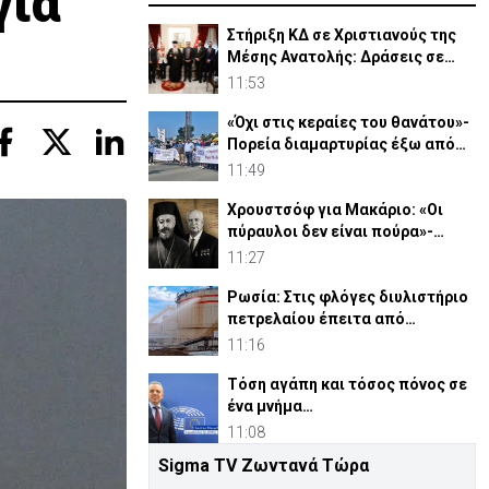
γία
Στήριξη ΚΔ σε Χριστιανούς της
Μέσης Ανατολής: Δράσεις σε
Γάζα-Συρία-Ιορδανία
11:53
«Όχι στις κεραίες του θανάτου»-
Πορεία διαμαρτυρίας έξω από
τις Β. Βάσεις
11:49
Χρουστσόφ για Μακάριο: «Οι
πύραυλοι δεν είναι πούρα»-
Αποκαλυπτικο έγγραφο 1964
11:27
Ρωσία: Στις φλόγες διυλιστήριο
πετρελαίου έπειτα από
ουκρανική επίθεση
11:16
Τόση αγάπη και τόσος πόνος σε
ένα μνήμα…
11:08
Sigma TV Ζωντανά Τώρα
«Οι μάσκες έπεσαν»: Νέα ποινική