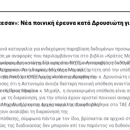
εσαν»: Νέα ποινική έρευνα κατά Δρουσιώτη γ
ευνά καταγγελία για ενδεχόμενη παραβίαση δεδομένων προσ
ση με αναφορές που περιλαμβάνονται στο βιβλίο «Κράτος Μ
κάριου Δρουσιώτη, δήλωσε στο ΚΥΠΕ ο Λειτουργός του Κλά
υγκεκριμένη καταγγελία αφορά ενδεχόμενη παραβίαση δεδομ
Αρχηγείου Αστυνομίας, Μιχάλης Μιχαήλ.
ήρα και ότι η διερεύνησή της είναι ανεξάρτητη από την υπό
 της Ανεξάρτητης Αρχής κατά της Διαφθοράς.
κληθεί από το ΚΥΠΕ να σχολιάσει ανάρτηση του κ. Δρουσιώτη 
σης ότι η Αστυνομία άνοιξε δεύτερη ποινική υπόθεση εναντίο
ο «Κράτος Μαφία».
στο Πρακτορείο ο κ. Μιχαήλ, η συγκεκριμένη υπόθεση είναι 
 με τη διερεύνηση, για την οποία έχουν οριστεί ποινικοί ανακρ
α της Ανεξάρτητης Αρχής κατά της Διαφθοράς.
 Μιχαήλ, πρόκειται για καταγγελία που υποβλήθηκε στο ΤΑΕ 
χουν αναλάβει τη διερεύνησή της.
υπόθεσης, σύμφωνα πάντα με τον ίδιο, βρίσκεται σε αρχικό στ
ας της διαδικασίας δεν μπορούν επί του παρόντος να δοθού