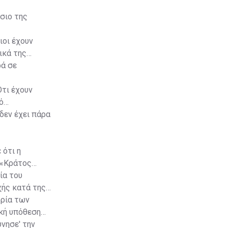
σιο της
ιοι έχουν
ικά της
ρά σε
Ότι έχουν
ό
δεν έχει πάρα
 ότι η
 «Κράτος
ία του
χής κατά της
ορία των
ική υπόθεση
ύνησε' την