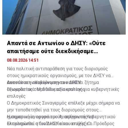
Απαντά σε Αντωνίου ο ΔΗΣΥ: «Ούτε
απαιτήσαμε ούτε διεκδικήσαμε
διορισμούς»
08.08.2026 14:51
Νέα πολιτική αντιπαράθεση για τους διορισμούς
στους ημικρατικούς οργανισμούς, με τον ΔΗΣΥ να
απαντά στην Κυβέρνηση και να θέτει ζήτημα
Αυτούσια η ανακοίνωση του ΔΗΣΥ:
αξιοκρατίας στη διαδικασία επιλογής.
Γνωμοδοτικό: Μανδύας αξιοκρατίας για κυβερνητικές
επιλογές
Ο Δημοκρατικός Συναγερμός επέλεξε μέχρι σήμερα να
μην τοποθετηθεί για τους διορισμούς στους
ημικρατικούς οργανισμούς, αφήνοντας να
Η σημερινή αναφορά του Αναπληρωτή Κυβερνητικού
ολοκληρωθεί η διαδικασία που επέλεξε ο Πρόεδρος
Εκπροσώπου στον ΔΗΣΥ είναι ατυχής. Ο