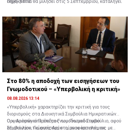
δημοκρατία θα μιλήσει στις 5 Σεπτεμβρίου, καταλήγει.
Πηγή: ΚΥΠΕ
Στο 80% η αποδοχή των εισηγήσεων του
Γνωμοδοτικού – «Υπερβολική η κριτική»
08.08.2026 13:14
«Υπερβολική» χαρακτηρίζει την κριτική για τους
διορισμούς στα Διοικητικά Συμβούλια Ημικρατικών
Οργανισμών ο Πρόεδρος του Γνωμοδοτικού
Ο κ. Αρέστη είπε ότι το Γνωμοδοτικό Συμβούλιο, αφού
Συμβουλίου, Γιώργος Αρέστη, αναφέροντας, σε
αξιολόγησε τις αιτήσεις, ετοίμασε καταλόγους με