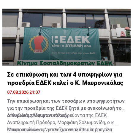
Σε επικύρωση και των 4 υποψηφίων για
προεδρία ΕΔΕΚ καλεί ο Κ. Μαυρονικόλας
07.08.2026 21:07
Την επικύρωση και των τεσσάρων υποψηφιοτήτων
για την προεδρία της ΕΔΕΚ ζητά με ανακοίνωσή του
ο Κυριάκος Μαυρονικόλας.
Απευθυνόμενος στον προεδρεύοντα της ΕΔΕΚ,
Αναπληρωτή Πρόεδρο, Μορφάκη Σολωμονίδη, ο κ.
Μαυρονικόλας τον καλεί να αναλάβει τη "μεγάλη
Όπως σημειώνει, "η πολύχρονη εμπειρία μου στα