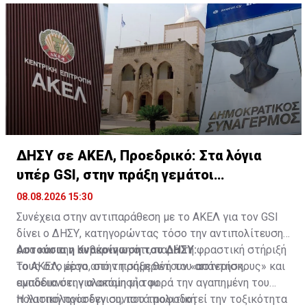
ΔΗΣΥ σε ΑΚΕΛ, Προεδρικό: Στα λόγια
υπέρ GSI, στην πράξη γεμάτοι
«αστερίσκους»
08.08.2026 15:30
Συνέχεια στην αντιπαράθεση με το ΑΚΕΛ για τον GSI
δίνει ο ΔΗΣΥ, κατηγορώντας τόσο την αντιπολίτευση
όσο και την Κυβέρνηση ότι, παρά τη φραστική στήριξή
Αυτούσια η ανακοίνωση του ΔΗΣΥ:
τους στο έργο, στην πράξη θέτουν «αστερίσκους» και
Το ΑΚΕΛ, μέσα από τη σημερινή του απάντηση,
εμπόδια στην υλοποίησή του.
αναδεικνύει για ακόμη μία φορά την αγαπημένη του
πολιτική προσέγγιση, που τροφοδοτεί την τοξικότητα
Η λασπολογία δεν συνιστά πολιτική