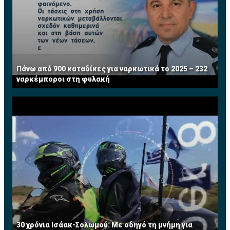
Πάνω από 900 καταδίκες για ναρκωτικά το 2025 – 232
ναρκέμποροι στη φυλακή
30 χρόνια Ισάακ-Σολωμού: Με οδηγό τη μνήμη για