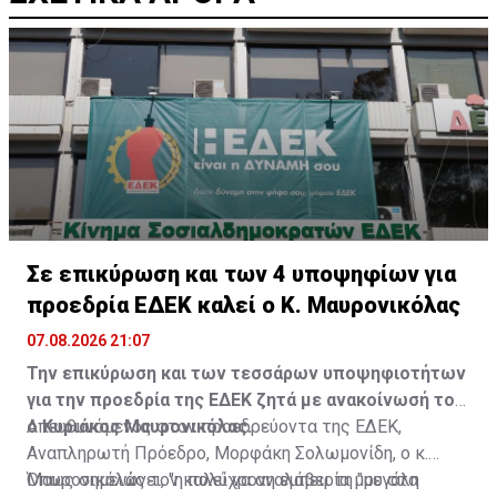
Σε επικύρωση και των 4 υποψηφίων για
προεδρία ΕΔΕΚ καλεί ο Κ. Μαυρονικόλας
07.08.2026 21:07
Την επικύρωση και των τεσσάρων υποψηφιοτήτων
για την προεδρία της ΕΔΕΚ ζητά με ανακοίνωσή του
ο Κυριάκος Μαυρονικόλας.
Απευθυνόμενος στον προεδρεύοντα της ΕΔΕΚ,
Αναπληρωτή Πρόεδρο, Μορφάκη Σολωμονίδη, ο κ.
Μαυρονικόλας τον καλεί να αναλάβει τη "μεγάλη
Όπως σημειώνει, "η πολύχρονη εμπειρία μου στα