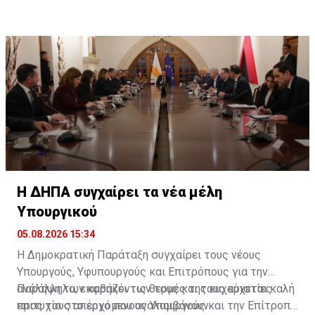
Η ΔΗΠΑ συγχαίρει τα νέα μέλη
Υπουργικού
05.08.2026 15:34
Η Δημοκρατική Παράταξη συγχαίρει τους νέους
Υπουργούς, Υφυπουργούς και Επιτρόπους για την
ανάληψη των καθηκόντων τους και τους εύχεται καλή
Παράλληλα, εκφράζει τις θερμές της ευχαριστίες
επιτυχία στο έργο που αναλαμβάνουν.
προς τους απερχόμενους Υπουργούς και την Επίτροπο