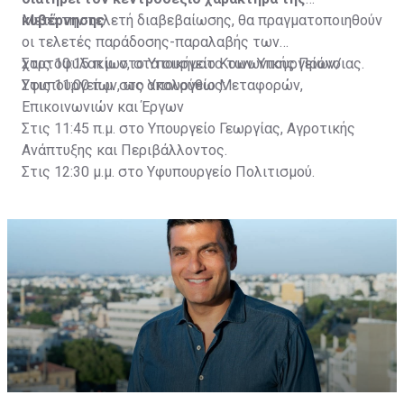
κυβέρνησης
Μετά την τελετή διαβεβαίωσης, θα πραγματοποιηθούν
οι τελετές παράδοσης-παραλαβής των
χαρτοφυλακίων, στα οικήματα των Υπουργείων/
Στις 10:15 π.μ. στο Υπουργείο Κοινωνικής Πρόνοιας.
Υφυπουργείων, ως ακολούθως:
Στις 11:00 π.μ. στο Υπουργείο Μεταφορών,
Επικοινωνιών και Έργων
Στις 11:45 π.μ. στο Υπουργείο Γεωργίας, Αγροτικής
Ανάπτυξης και Περιβάλλοντος.
Στις 12:30 μ.μ. στο Υφυπουργείο Πολιτισμού.