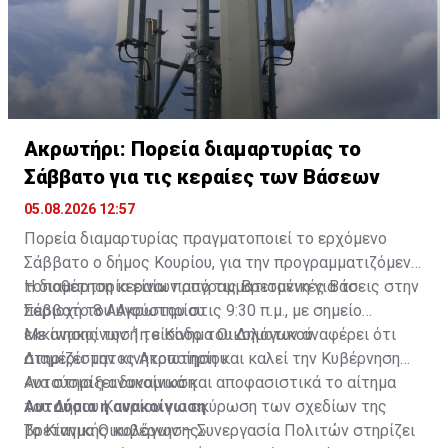
Ακρωτήρι: Πορεία διαμαρτυρίας το
Σάββατο για τις κεραίες των Βάσεων
05.08.2026 12:57
Πορεία διαμαρτυρίας πραγματοποιεί το ερχόμενο
Σάββατο ο δήμος Κουρίου, για την προγραμματιζόμενη
τοποθέτηση κεραίων από τις Βρετανικές Βάσεις στην
Η διαμαρτυρία είναι προγραμματισμένη για το
περιοχή του Ακρωτηρίου.
Σάββατο 8 Αυγούστου στις 9:30 π.μ., με σημείο
εκκίνησης την 1η είσοδο του Δημοτικού
Με ανακοίνωσή το Κίνημα Οικολόγων αναφέρει ότι
Διαμερίσματος Ακρωτηρίου.
στηρίζει την κινητοποίηση και καλεί την Κυβέρνηση
«να στηρίξει δυναμικά και αποφασιστικά το αίτημα
Αυτούσια η ανακοίνωση
του Δήμου Κουρίου για ακύρωση των σχεδίων της
Αυτούσια η ανακοίνωση
βρετανικής κυβέρνησης».
Το Κίνημα Οικολόγων – Συνεργασία Πολιτών στηρίζει