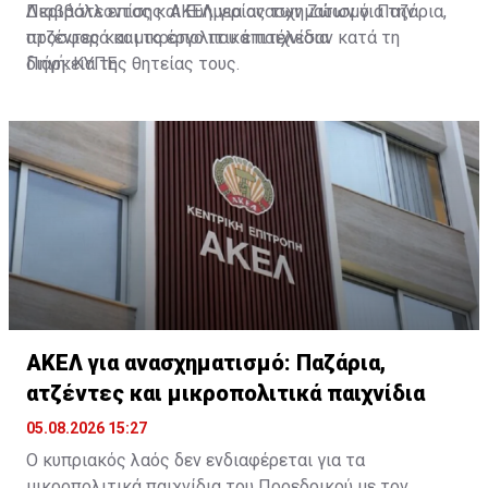
Περιβάλλοντος και Ευημερίας των Ζώων για την
Διαβάστε επίσης:
ΑΚΕΛ για ανασχηματισμό: Παζάρια,
προσφορά και το έργο που επιτέλεσαν κατά τη
ατζέντες και μικροπολιτικά παιχνίδια
διάρκεια της θητείας τους.
Πηγή: ΚΥΠΕ
ΑΚΕΛ για ανασχηματισμό: Παζάρια,
ατζέντες και μικροπολιτικά παιχνίδια
05.08.2026 15:27
Ο κυπριακός λαός δεν ενδιαφέρεται για τα
μικροπολιτικά παιχνίδια του Προεδρικού με τον