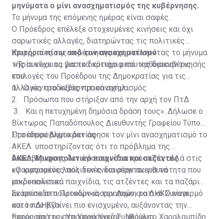
μηνύματα ο μίνι ανασχηματισμός της κυβέρνησης.
Το μήνυμα της επόμενης ημέρας είναι σαφές.
Ο Πρόεδρος επέλεξε στοχευμένες κινήσεις και όχι
σαρωτικές αλλαγές, διατηρώντας τις πολιτικές
ισορροπίες της κυβέρνησης και στέλνοντας το μήνυμα
Κριτήρια πίσω από τον ανασχηματισμό
της συνέχειας για το δεύτερο μισό της διακυβέρνησής
«Τρία είναι τα βασικά κριτήρια που καθόρισαν τις
του.
επιλογές του Προέδρου της Δημοκρατίας για τις
αλλαγές στο κυβερνητικό σχήμα:
1. Ο κεντροδεξιός προσανατολισμός
2. Πρόσωπα που στήριξαν από την αρχή τον ΠτΔ
3. Και η πετυχημένη δημόσια δράση τους». Δήλωσε ο
Βίκτωρας Παπαδόπουλος Διευθυντής Γραφείου Τύπου
Προέδρου Δημοκρατίας
Στο απυρόβλητο δεν άφησε τον μίνι ανασχηματισμό το
ΑΚΕΛ υποστηρίζοντας ότι το πρόβλημα της
διακυβέρνησης δεν έγκειται στα πρόσωπα, αλλά στις
ΑΚΕΛ: Μικροπολιτικά παιχνίδια και ατζέντες
εφαρμοσμένες πολιτικές και στην ανευθυνότητα που
«Ο κυπριακός λαός δεν ενδιαφέρεται για τα
επιδεικνύεται.
μικροπολιτικά παιχνίδια, τις ατζέντες και τα παζάρια
ανάμεσα στο Προεδρικό, τον Δημοκρατικό Συναγερμό
Σε επίπεδο πολιτικών ισορροπιών, το ΔΗΚΟ είναι
και το ΔΗΚΟ».
αυτό που βγαίνει πιο ενισχυμένο, αυξάνοντας την
παρουσία του στο Υπουργικό Συμβούλιο.
Εκτός από τον Υπουργό Υγείας, Νεόφυτο Χαραλαμπίδη