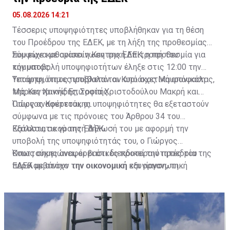
05.08.2026 14:21
Τέσσερις υποψηφιότητες υποβλήθηκαν για τη θέση
του Προέδρου της ΕΔΕΚ, με τη λήξη της προθεσμίας
που είχε καθορίσει η Κεντρική Επιτροπή του
Σύμφωνα με ανακοίνωση της ΕΔΕΚ, η προθεσμία για
κόμματος.
την υποβολή υποψηφιοτήτων έληξε στις 12:00 την
Τετάρτη, όπως προβλεπόταν από σχετική απόφαση
Υποψηφιότητες υπέβαλαν οι Κυριάκος Μαυρονικόλας,
της Κεντρικής Επιτροπής.
Μάριος Χαννίδης, Σοφία Χριστοδούλου Μακρή και
Γιώργος Κουττούκης.
Όπως αναφέρεται, οι υποψηφιότητες θα εξεταστούν
σύμφωνα με τις πρόνοιες του Άρθρου 34 του
Καταστατικού της ΕΔΕΚ.
Εξάλλου, σε γραπτή δήλωσή του με αφορμή την
υποβολή της υποψηφιότητάς του, ο Γιώργος
Κουττούκης αναφέρει ότι διεκδικεί την προεδρία της
Όπως σημειώνει, οι βασικές προτεραιότητές του
ΕΔΕΚ με στόχο την οικονομική και οργανωτική
περιλαμβάνουν την οικονομική εξυγίανση, τη
ανασυγκρότηση του κόμματος κατά τη μεταβατική
διενέργεια ανεξάρτητου οικονομικού ελέγχου για την
περίοδο μέχρι το καταστατικό και εκλογικό συνέδριο
περίοδο 2010-2026, την εξυγίανση του μητρώου
του Δεκεμβρίου.
μελών, την οργανωτική αναδιάρθρωση του κόμματος
και την ενίσχυση της εσωκομματικής ενότητας.