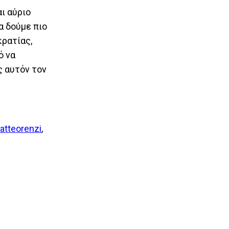
ι αύριο
α δούμε πιο
ρατίας,
ό να
ς αυτόν τον
tteorenzi
,