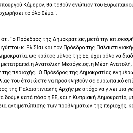
πουργού Κάμερον, θα τεθούν ενώπιον του Ευρωπαϊκού
οχωρήσει το όλο θέμα¨.
τι ¨ο Πρόεδρος της Δημοκρατίας, μετά την επίσκεψή
ιγύπτου κ. Ελ Σίσι και τον Πρόεδρο της Παλαιστινιακή
ημοκρατία, ως κράτος μέλος της ΕΕ, έχει ρόλο να δια
να μετατραπεί η Ανατολική Μεσόγειος, η Μέση Ανατολή
 της περιοχής. Ο Πρόεδρος της Δημοκρατίας ενημέρ
λίας του έτσι ώστε να προσκληθούν σε ευρωπαϊκό επί
ος της Παλαιστινιακής Αρχής με στόχο να γίνει μια γ
α δούμε κατά πόσο η ΕΕ, και η Κυπριακή Δημοκρατία, μ
εια αντιμετώπισης των προβλημάτων της περιοχής, κα