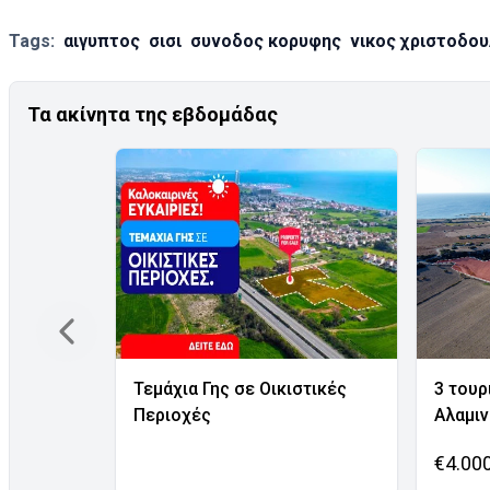
Tags:
αιγυπτος
σισι
συνοδος κορυφης
νικος χριστοδου
Τα ακίνητα της εβδομάδας
Τεμάχια Γης σε Οικιστικές
3 τουρ
Περιοχές
Αλαμι
€4.00