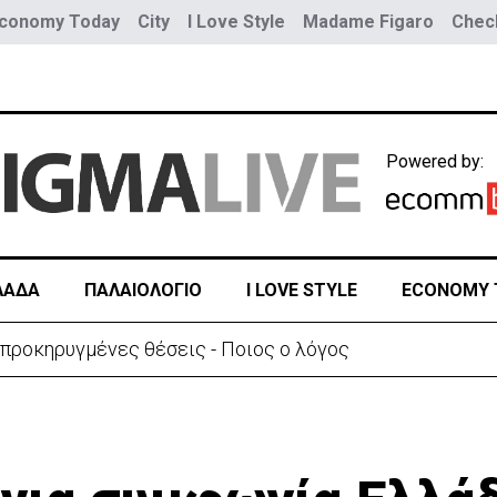
conomy Today
City
I Love Style
Madame Figaro
Check
Powered by:
ΛΑΔΑ
ΠΑΛΑΙΟΛΟΓΙΟ
I LOVE STYLE
ECONOMY 
α του γιου του ο 37χρονος:«Είναι σε άσχημη κατάσταση»