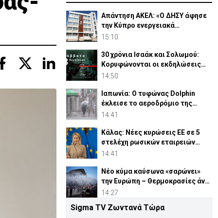
δας-
Απάντηση ΑΚΕΛ: «Ο ΔΗΣΥ άφησε
την Κύπρο ενεργειακά
ανοχύρωτη»
15:10
30 χρόνια Ισαάκ και Σολωμού:
Κορυφώνονται οι εκδηλώσεις
μνήμης (ΒΙΝΤΕΟ)
14:50
Ιαπωνία: Ο τυφώνας Dolphin
έκλεισε το αεροδρόμιο της
Οκινάουα (vid)
14:41
Κάλας: Νέες κυρώσεις ΕΕ σε 5
στελέχη ρωσικών εταιρειών
στρατιωτικού εξοπλισμού
14:41
Νέο κύμα καύσωνα «σαρώνει»
την Ευρώπη – Θερμοκρασίες άνω
των 40°C
14:27
Sigma TV Ζωντανά Τώρα
Τουρκικά ΜΜΕ: Γιατί οι Τούρκοι