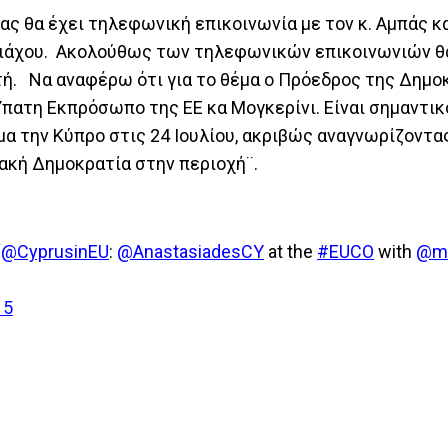
ς θα έχει τηλεφωνική επικοινωνία με τον κ. Αμπάς κα
νιάχου. Ακολούθως των τηλεφωνικών επικοινωνιών θ
ή. Να αναφέρω ότι για το θέμα ο Πρόεδρος της Δημοκ
Ύπατη Εκπρόσωπο της ΕΕ κα Μογκερίνι. Είναι σημαντικ
μα την Κύπρο στις 24 Ιουλίου, ακριβώς αναγνωρίζοντα
ιακή Δημοκρατία στην περιοχή¨.
“
@CyprusinEU
:
@AnastasiadesCY
at the
#EUCO
with
@ma
15