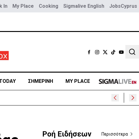
 In
My Place
Cooking
Sigmalive English
JobsCyprus
Sear
TODAY
ΣΗΜΕΡΙΝΗ
MY PLACE
Ροή Ειδήσεων
Περισσότερα