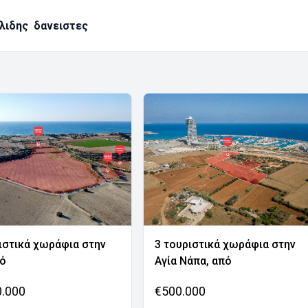
λιδης
δανειστες
ιστικά χωράφια στην
3 τουριστικά χωράφια στην
νό
Αγία Νάπα, από
0.000
€500.000