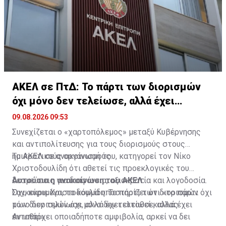
ΑΚΕΛ σε ΠτΔ: Το πάρτι των διορισμών
όχι μόνο δεν τελείωσε, αλλά έχει
ενταθεί
09.08.2026 09:53
Συνεχίζεται ο «χαρτοπόλεμος» μεταξύ Κυβέρνησης
και αντιπολίτευσης για τους διορισμούς στους
ημικρατικούς οργανισμούς.
Το ΑΚΕΛ σε ανακοίνωσή του, κατηγορεί τον Νίκο
Χριστοδουλίδη ότι αθετεί τις προεκλογικές του
δεσμεύσεις για διαφάνεια, αξιοκρατία και λογοδοσία.
Αυτούσια η ανακοίνωση του ΑΚΕΛ:
Συγκεκριμένα, το κόμμα υποστηρίζει ότι «το πάρτι
Όχι, κύριε Χριστοδουλίδη. Το πάρτι των διορισμών όχι
των διορισμών όχι μόνο δεν τελείωσε, αλλά έχει
μόνο δεν τελείωσε, αλλά έχει ενταθεί κιόλας.
ενταθεί»
Αν υπάρχει οποιαδήποτε αμφιβολία, αρκεί να δει