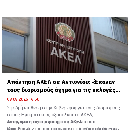
Απάντηση ΑΚΕΛ σε Αντωνίου: «Έκαναν
τους διορισμούς όχημα για τις εκλογές
2028»
08.08.2026 16:50
Σφοδρή επίθεση στην Κυβέρνηση για τους διορισμούς
στους Ημικρατικούς εξαπολύει το ΑΚΕΛ,
κατηγορώντας την για ημετεροκρατία και
Αυτούσια η ανακοίνωση του ΑΚΕΛ:
υποστηρίζοντας ότι μετέτρεψε τους διορισμούς σε
Οι κυβερνώντες παριστάνουν ότι δεν καταλαβαίνουν