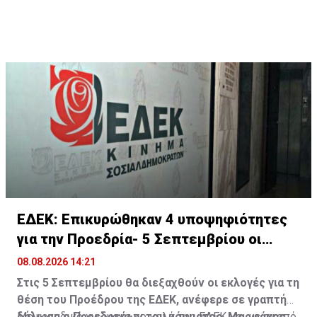
ΕΔΕΚ: Επικυρώθηκαν 4 υποψηφιότητες
για την Προεδρία- 5 Σεπτεμβρίου οι
εκλογές
08.08.2026 14:21
Στις 5 Σεπτεμβρίου θα διεξαχθούν οι εκλογές για τη
θέση του Προέδρου της ΕΔΕΚ, ανέφερε σε γραπτή
δήλωση ο Προεδρεύων του κόμματος, Μορφάκης
Με μοναδικό γνώμονα το καλό της ΕΔΕΚ και με σκοπό