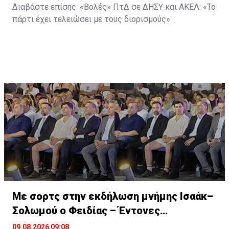
Διαβάστε επίσης:
«Βολές» ΠτΔ σε ΔΗΣΥ και ΑΚΕΛ: «Το
πάρτι έχει τελειώσει με τους διορισμούς»
Με σορτς στην εκδήλωση μνήμης Ισαάκ–
Σολωμού ο Φειδίας – Έντονες
αντιδράσεις
09.08.2026 09:08