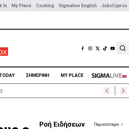
 In
My Place
Cooking
Sigmalive English
JobsCyprus
Sear
TODAY
ΣΗΜΕΡΙΝΗ
MY PLACE
α
Ροή Ειδήσεων
Περισσότερα