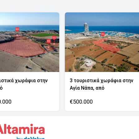
ιστικά χωράφια στην
3 τουριστικά χωράφια στην
νό
Αγία Νάπα, από
0.000
€500.000