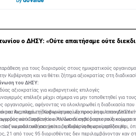
τωνίου ο ΔΗΣΥ: «Ούτε απαιτήσαμε ούτε διεκδ
παράθεση για τους διορισμούς στους ημικρατικούς οργανισμο
ην Κυβέρνηση και να θέτει ζήτημα αξιοκρατίας στη διαδικασί
οίνωση του ΔΗΣΥ:
ύας αξιοκρατίας για κυβερνητικές επιλογές
ναγερμός επέλεξε μέχρι σήμερα να μην τοποθετηθεί για του
ς οργανισμούς, αφήνοντας να ολοκληρωθεί η διαδικασία που 
οκρατίας, παρά τη διαφωνία μας ως προς τη φιλοσοφία και 
ρά του Αναπληρωτή Κυβερνητικού Εκπροσώπου στον ΔΗΣΥ είν
Γνωμοδοτικού Συμβουλίου. Άλλωστε σεβόμαστε το δικαίωμα τ
αγερμός ούτε απαίτησε ούτε διεκδίκησε διορισμούς κομματι
σίας να ακολουθήσει όποια διαδικασία θεωρεί ορθότερη.
ή: το Γνωμοδοτικό εισηγείται, η Κυβέρνηση αποφασίζει. Και, ό
ος, 21 από τους 95 διορισθέντες δεν περιλαμβάνονταν καν στ