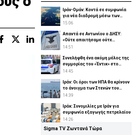
ους ο
Ιράν-Ομάν: Κοντά σε συμφωνία
για νέα διαδρομή μέσω των
Στενών του Ορμούζ
15:06
Απαντά σε Αντωνίου ο ΔΗΣΥ:
«Ούτε απαιτήσαμε ούτε
διεκδικήσαμε διορισμούς»
14:51
Συνελήφθη ένα ακόμη μέλος της
συμμορίας του «Έντικ» στο
Παλαιό Φάληρο
14:45
Ιράν: Οι όροι των ΗΠΑ θα κρίνουν
το άνοιγμα των Στενών του
Ορμούζ
14:39
Ιράκ: Συνομιλίες με Ιράν για
συμφωνία εξαγωγής πετρελαίου
14:26
Sigma TV Ζωντανά Τώρα
ΕΔΕΚ: Επικυρώθηκαν 4