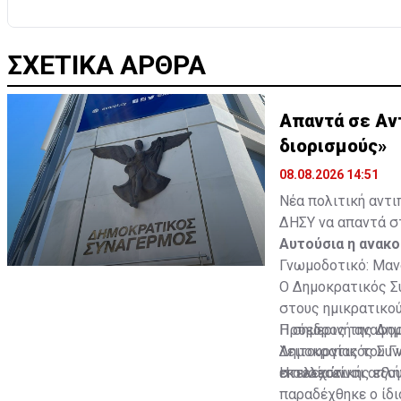
ΣΧΕΤΙΚΑ ΑΡΘΡΑ
Απαντά σε Αν
διορισμούς»
08.08.2026 14:51
Νέα πολιτική αντι
ΔΗΣΥ να απαντά στ
Αυτούσια η ανακ
Γνωμοδοτικό: Μανδ
Ο Δημοκρατικός Συ
στους ημικρατικού
Πρόεδρος της Δημ
Η σημερινή αναφο
λειτουργίας του 
Δημοκρατικός Συν
εκτελεστικής εξου
στελεχών.
Η ουσία είναι απλ
παραδέχθηκε ο ίδι