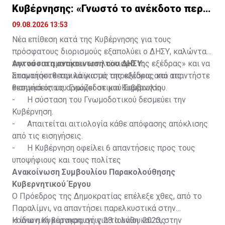
Κυβέρνησης: «Γνωστό το ανέκδοτο περι
ΔΗΣΑΚΕΛ»
09.08.2026 13:53
Νέα επίθεση κατά της Κυβέρνησης για τους
πρόσφατους διορισμούς εξαπολύει ο ΔΗΣΥ, καλώντας
την να «σταματήσει τον λαϊκισμό της εξέδρας» και να
Αυτούσια η ανακοινωση του ΔΗΣΥ:
απαντήσει θεσμικά για τις αποκλίσεις από τις
Σταματήστε τον λαϊκισμό της εξέδρας και απαντήστε
εισηγήσεις του Γνωμοδοτικού Συμβουλίου.
θεσμικά όπως αρμόζει σε μια Κυβέρνηση
- Η σύσταση του Γνωμοδοτικού δεσμεύει την
Κυβέρνηση.
- Απαιτείται αιτιολογία κάθε απόφασης απόκλισης
από τις εισηγήσεις.
- Η Κυβέρνηση οφείλει 6 απαντήσεις προς τους
υποψήφιους και τους πολίτες
Ανακοίνωση Συμβουλίου Παρακολούθησης
Κυβερνητικού Έργου
Ο Πρόεδρος της Δημοκρατίας επέλεξε χθες, από το
Παραλίμνι, να απαντήσει παρελκυστικά στην
κοινωνική κατακραυγή για τα λάθη και τις
Η ίδια η Κυβέρνηση, στις 28 Ιουνίου 2023, στην