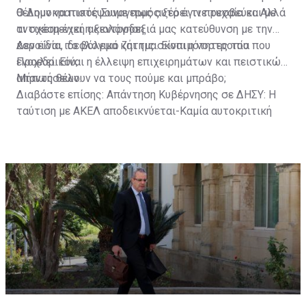
θέλουν να πιστέψουμε πως αυτό έγινε τυχαία και με
Ο Δημοκρατικός Συναγερμός ξέρει τι πρεσβεύει. Αλλά
αντικειμενική αξιολόγηση.
τι σχέση έχει η κεντροδεξιά μας κατεύθυνση με την
κοροϊδία, το βόλεμα και τις σκοπιμότητες του
Δεν είναι ιδεολογικό ζήτημα. Είναι η νοοτροπία που
Προεδρικού;
ενοχλεί. Είναι η έλλειψη επιχειρημάτων και πειστικών
απαντήσεων.
Μήπως θέλουν να τους πούμε και μπράβο;
Διαβάστε επίσης:
Απάντηση Κυβέρνησης σε ΔΗΣΥ: Η
ταύτιση με ΑΚΕΛ αποδεικνύεται-Καμία αυτοκριτική