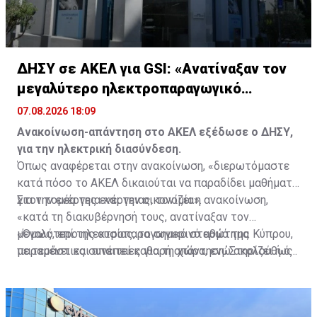
ΔΗΣΥ σε ΑΚΕΛ για GSI: «Ανατίναξαν τον
μεγαλύτερο ηλεκτροπαραγωγικό
σταθμό»
07.08.2026 18:09
Ανακοίνωση-απάντηση στο ΑΚΕΛ εξέδωσε ο ΔΗΣΥ,
για την ηλεκτρική διασύνδεση.
Όπως αναφέρεται στην ανακοίνωση, «διερωτόμαστε
κατά πόσο το ΑΚΕΛ δικαιούται να παραδίδει μαθήματα
για την ενέργεια και την οικονομία».
Στον τομέα της ενέργειας, τονίζει η ανακοίνωση,
«κατά τη διακυβέρνησή τους, ανατίναξαν τον
μεγαλύτερο ηλεκτροπαραγωγικό σταθμό της Κύπρου,
«Όμως, επί της ουσίας, το σημερινό ερώτημα
με τεράστιες συνέπειες για τη χώρα, ενώ ακολούθως
παραμένει και απαιτεί καθαρή απάντηση: Στηρίζει ή όχι
ανατίναξαν ολόκληρη την Οικονομία».
την υλοποίηση της ηλεκτρικής διασύνδεσης - GSI; Ή,
τελικά, έχει αλλεργία στην οικοδόμηση ισχυρών
στρατηγικών συμμαχιών της Κύπρου με το Ισραήλ και