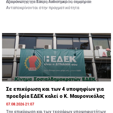
εξαφάνιση στην Κύπρο του σήμερα», σημείωσε.
Δρουσιώτης για Σάντη:Αυθεντικά τα τεκμήρια-
Ανταποκρίνονται στην πραγματικότητα
Σε επικύρωση και των 4 υποψηφίων για
προεδρία ΕΔΕΚ καλεί ο Κ. Μαυρονικόλας
07.08.2026 21:07
Την επικύρωση και των τεσσάρων υποψηφιοτήτων