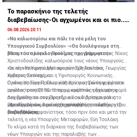
προωθεί πρωτοβουλίες που ενισχύουν τη
βιωσιμότητα και την κοινωνική ανάπτυξη των
Το παρασκήνιο της τελετής
κοινοτήτων της περιοχής, καταλήγει η ανακοίνωση.
διαβεβαίωσης-Οι αγχωμένοι και οι πιο..
χαλαροί (vid)
Πηγή: ΚΥΠΕ
06.08.2026 20:11
«Να καλωσορίσω και πάλι τα νέα μέλη του
Υπουργικού Συμβουλίου» -«Θα δουλέψουμε στη
βάση του προεκλογικού μας προγράμματος»
Με αυτά τα λόγια ο Πρόεδρος της Δημοκρατίας Νίκος
Χριστοδουλίδης καλωσόρισε τους νέους Υπουργούς
και τη νέα Υφυπουργό που εντάχθηκαν στο
Οι νέοι Υπουργοί Μεταφορών Εύη Τσολάκη, Γεωργίας
κυβερνητικό σχήμα.
Χρίστος Σενέκης και η Υφυπουργός Κοινωνικής
Πρόνοιας Τίνα Παύλου κάθισαν για πρώτη φορά στο
Ο νέος Υπουργός Γεωργίας Χρίστος Σενέκης έφτασε
μεγάλο τραπέζι του Υπουργικού.Ήταν η δεύτερη φορά
πρώτος στις 08:30 το πρωί, εμφανώς αγχωμένος.
που βρέθηκαν στο Προεδρικό σε διάστημα μόλις
Δεχόμενος τα συγχαρητήρια όσων βρίσκονταν στο
μερικών ωρών, αφού είχε προηγήθει η τελετή
«Αναλαμβάνουμε με αίσθημα ευθύνης τα καθήκοντά
Προεδρικό, ο κ. Σενέκης σχολίασε ότι «τώρα αρχίζουν
διαβεβαιώσης.
μας», δήλωσε.
τα δύσκολα».
Πιο σοβαρή εμφανίστηκε, τόσο πριν όσο και μετά την
τελετή, η νέα Υπουργός Μεταφορών, Εύη Τσολάκη.
Το κλίμα κατά τη διάρκεια της διαβεβαίωσης των
νέων Υπουργών και της παραλαβής των