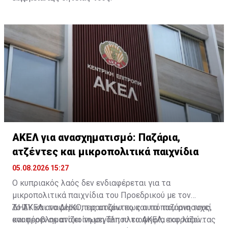
ΑΚΕΛ για ανασχηματισμό: Παζάρια,
ατζέντες και μικροπολιτικά παιχνίδια
05.08.2026 15:27
Ο κυπριακός λαός δεν ενδιαφέρεται για τα
μικροπολιτικά παιχνίδια του Προεδρικού με τον
ΔΗΣΥ και το ΔΗΚΟ, τις ατζέντες και τα παζάρια τους,
Το ΑΚΕΛ αναφέρει περαιτέρω πως αυτό που ανησυχεί
αναφέρει σε ανακοίνωση Τύπου το ΑΚΕΛ, εκφράζοντας
και προβληματίζει τη μεγάλη πλειοψηφία του λαού