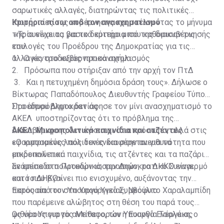
σαρωτικές αλλαγές, διατηρώντας τις πολιτικές
ισορροπίες της κυβέρνησης και στέλνοντας το μήνυμα
Κριτήρια πίσω από τον ανασχηματισμό
της συνέχειας για το δεύτερο μισό της διακυβέρνησής
«Τρία είναι τα βασικά κριτήρια που καθόρισαν τις
του.
επιλογές του Προέδρου της Δημοκρατίας για τις
αλλαγές στο κυβερνητικό σχήμα:
1. Ο κεντροδεξιός προσανατολισμός
2. Πρόσωπα που στήριξαν από την αρχή τον ΠτΔ
3. Και η πετυχημένη δημόσια δράση τους». Δήλωσε ο
Βίκτωρας Παπαδόπουλος Διευθυντής Γραφείου Τύπου
Προέδρου Δημοκρατίας
Στο απυρόβλητο δεν άφησε τον μίνι ανασχηματισμό το
ΑΚΕΛ υποστηρίζοντας ότι το πρόβλημα της
διακυβέρνησης δεν έγκειται στα πρόσωπα, αλλά στις
ΑΚΕΛ: Μικροπολιτικά παιχνίδια και ατζέντες
εφαρμοσμένες πολιτικές και στην ανευθυνότητα που
«Ο κυπριακός λαός δεν ενδιαφέρεται για τα
επιδεικνύεται.
μικροπολιτικά παιχνίδια, τις ατζέντες και τα παζάρια
ανάμεσα στο Προεδρικό, τον Δημοκρατικό Συναγερμό
Σε επίπεδο πολιτικών ισορροπιών, το ΔΗΚΟ είναι
και το ΔΗΚΟ».
αυτό που βγαίνει πιο ενισχυμένο, αυξάνοντας την
παρουσία του στο Υπουργικό Συμβούλιο.
Εκτός από τον Υπουργό Υγείας, Νεόφυτο Χαραλαμπίδη
που παρέμεινε αλώβητος στη θέση του παρά τους
ψιθύρους για το αντίθετο, τον Υπουργό Ενέργειας
Ως νέα Υπουργός Μεταφορών η Ευανθία Τσολάκη, ο