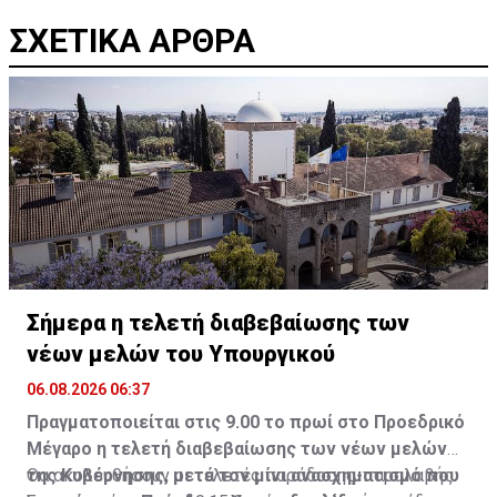
ΣΧΕΤΙΚΑ ΑΡΘΡΑ
Σήμερα η τελετή διαβεβαίωσης των
νέων μελών του Υπουργικού
06.08.2026 06:37
Πραγματοποιείται στις 9.00 το πρωί στο Προεδρικό
Μέγαρο η τελετή διαβεβαίωσης των νέων μελών
της Κυβέρνησης, μετά τον μίνι ανασχηματισμό που
Θα ακολουθήσουν οι τελετές παράδοσης-παραλαβής.