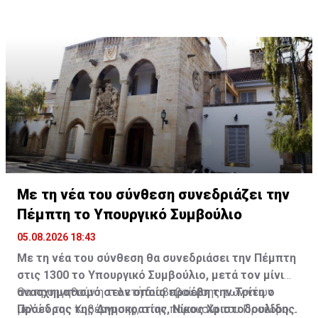
Με τη νέα του σύνθεση συνεδριάζει την
Πέμπτη το Υπουργικό Συμβούλιο
05.08.2026 18:43
Με τη νέα του σύνθεση θα συνεδριάσει την Πέμπτη
στις 1300 το Υπουργικό Συμβούλιο, μετά τον μίνι
ανασχηματισμό στον οποίο προέβη την Τρίτη ο
Θα προηγηθούν η τελετή διαβεβαίωσης των νέων
Πρόεδρος της Δημοκρατίας, Νίκος Χριστοδουλίδης.
μελών της Κυβέρνησης, στην παρουσία του Προέδρου