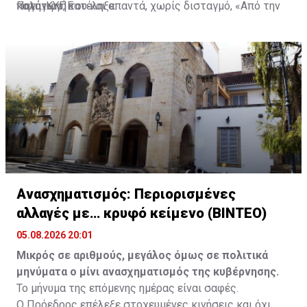
καταγωγή του και απαντά, χωρίς δισταγμό, «Από την
πολύτιμο, κατέληξε.
Πηγή: ΚΥΠΕ
Ακανθού», αν και δεν έχει ζήσει εκεί" είπε.
Ανασχηματισμός: Περιορισμένες
αλλαγές με… κρυφό κείμενο (ΒΙΝΤΕΟ)
05.08.2026 20:01
Μικρός σε αριθμούς, μεγάλος όμως σε πολιτικά
μηνύματα ο μίνι ανασχηματισμός της κυβέρνησης.
Το μήνυμα της επόμενης ημέρας είναι σαφές.
Ο Πρόεδρος επέλεξε στοχευμένες κινήσεις και όχι