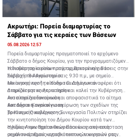
Ακρωτήρι: Πορεία διαμαρτυρίας το
Σάββατο για τις κεραίες των Βάσεων
05.08.2026 12:57
Πορεία διαμαρτυρίας πραγματοποιεί το ερχόμενο
Σάββατο ο δήμος Κουρίου, για την προγραμματιζόμενη
τοποθέτηση κεραίων από τις Βρετανικές Βάσεις στην
Η διαμαρτυρία είναι προγραμματισμένη για το
περιοχή του Ακρωτηρίου.
Σάββατο 8 Αυγούστου στις 9:30 π.μ., με σημείο
εκκίνησης την 1η είσοδο του Δημοτικού
Με ανακοίνωσή το Κίνημα Οικολόγων αναφέρει ότι
Διαμερίσματος Ακρωτηρίου.
στηρίζει την κινητοποίηση και καλεί την Κυβέρνηση
«να στηρίξει δυναμικά και αποφασιστικά το αίτημα
Αυτούσια η ανακοίνωση
του Δήμου Κουρίου για ακύρωση των σχεδίων της
Αυτούσια η ανακοίνωση
βρετανικής κυβέρνησης».
Το Κίνημα Οικολόγων – Συνεργασία Πολιτών στηρίζει
την κινητοποίηση του Δήμου Κουρίου κατά των
σχεδίων των Βρετανικών Βάσεων για εγκατάσταση
Η λίμνη Ακρωτηρίου θεωρείται ένας από τους
μεγάλου αριθμού κατασκοπευτικών κεραιών στην
σημαντικότερους υγροβιότοπους του νησιού μας.