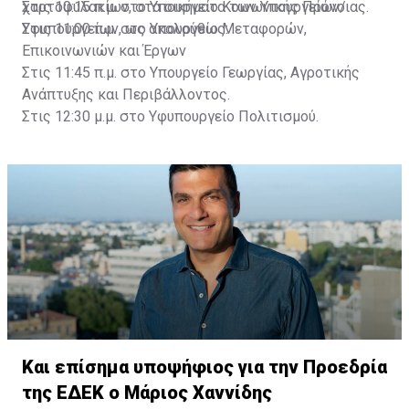
χαρτοφυλακίων, στα οικήματα των Υπουργείων/
Στις 10:15 π.μ. στο Υπουργείο Κοινωνικής Πρόνοιας.
Υφυπουργείων, ως ακολούθως:
Στις 11:00 π.μ. στο Υπουργείο Μεταφορών,
Επικοινωνιών και Έργων
Στις 11:45 π.μ. στο Υπουργείο Γεωργίας, Αγροτικής
Ανάπτυξης και Περιβάλλοντος.
Στις 12:30 μ.μ. στο Υφυπουργείο Πολιτισμού.
Και επίσημα υποψήφιος για την Προεδρία
της ΕΔΕΚ ο Μάριος Χαννίδης