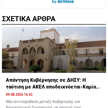
ΣΧΕΤΙΚΑ ΑΡΘΡΑ
Απάντηση Κυβέρνησης σε ΔΗΣΥ: Η
ταύτιση με ΑΚΕΛ αποδεικνύεται-Καμία
αυτοκριτική
09.08.2026 16:32
Νέα αντιπαράθεση μεταξύ Κυβέρνησης και
Δημοκρατικού Συναγερμού, με αφορμή τους