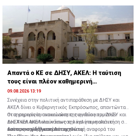
Απαντά ο ΚΕ σε ΔΗΣΥ, ΑΚΕΛ: Η ταύτιση
τους είναι πλέον καθημερινή
διαπίστωση
09.08.2026 13:19
Συνέχεια στην πολιτική αντιπαράθεση με ΔΗΣΥ και
ΑΚΕΛ δίνει ο Κυβερνητικός Εκπρόσωπος, απαντώντας
στις σημερινές ανακοινώσεις των δύο κομμάτων
Οι σημερινές ανακοινώσεις της ηγεσίας του ΔΗΣΥ και
ΔΗΣΥ και ΑΚΕΛ και κάνοντας λόγο για «πολιτική
του ΑΚΕΛ αποτελούν ίσως την καλύτερη απάντηση σε
ταύτιση» των ηγεσιών τους.
όσους ενοχλήθηκαν από τη χθεσινή αναφορά του
Αυτουσια η δήλωση Λετυμπιώτη: