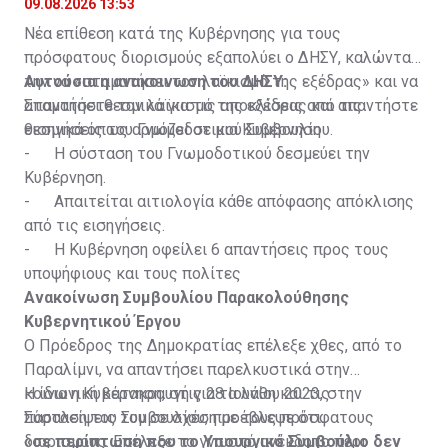
09.08.2026 13:53
Νέα επίθεση κατά της Κυβέρνησης για τους
πρόσφατους διορισμούς εξαπολύει ο ΔΗΣΥ, καλώντας
την να «σταματήσει τον λαϊκισμό της εξέδρας» και να
Αυτούσια η ανακοινωση του ΔΗΣΥ:
απαντήσει θεσμικά για τις αποκλίσεις από τις
Σταματήστε τον λαϊκισμό της εξέδρας και απαντήστε
εισηγήσεις του Γνωμοδοτικού Συμβουλίου.
θεσμικά όπως αρμόζει σε μια Κυβέρνηση
- Η σύσταση του Γνωμοδοτικού δεσμεύει την
Κυβέρνηση.
- Απαιτείται αιτιολογία κάθε απόφασης απόκλισης
από τις εισηγήσεις.
- Η Κυβέρνηση οφείλει 6 απαντήσεις προς τους
υποψήφιους και τους πολίτες
Ανακοίνωση Συμβουλίου Παρακολούθησης
Κυβερνητικού Έργου
Ο Πρόεδρος της Δημοκρατίας επέλεξε χθες, από το
Παραλίμνι, να απαντήσει παρελκυστικά στην
κοινωνική κατακραυγή για τα λάθη και τις
Η ίδια η Κυβέρνηση, στις 28 Ιουνίου 2023, στην
παραλείψεις του σε σχέση με τους πρόσφατους
Σύσταση του Συμβουλίου, προέβλεψε ότι:
διορισμους. Επέλεξε το γνωστό ανέκδοτο περι
«σε περίπτωση που το Υπουργικό Συμβούλιο δεν