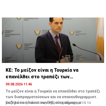
ΚΕ: Το μείζον είναι η Τουρκία να
επανέλθει στο τραπέζι των
διαπραγματεύσεων
09.08.2026 11:46
Το μείζον είναι η Τουρκία να επανέλθει στο τραπέζι
των διαπραγματεύσεων και να επανευθυγραμμιστεί
μαζί με το πλαίσιο των ΗΕ, είπε σήμερα ο
Σε δηλώσεις του στους δημοσιογράφους, μετά το