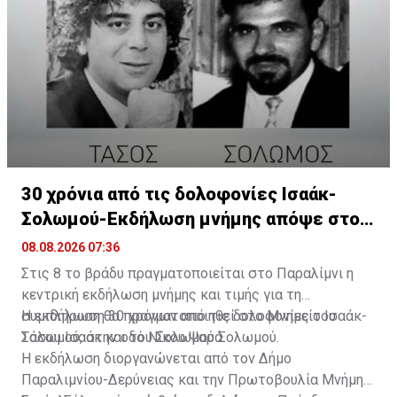
30 χρόνια από τις δολοφονίες Ισαάκ-
Σολωμού-Εκδήλωση μνήμης απόψε στο
Παραλίμνι
08.08.2026 07:36
Στις 8 το βράδυ πραγματοποιείται στο Παραλίμνι η
κεντρική εκδήλωση μνήμης και τιμής για τη
συμπλήρωση 30 χρόνων από τις δολοφονίες του
Η εκδήλωση θα πραγματοποιηθεί στο Μνημείο Ισαάκ-
Τάσου Ισαάκ και του Σολωμού Σολωμού.
Σολωμού, στην οδό Νίκου Ψαρά.
Η εκδήλωση διοργανώνεται από τον Δήμο
Παραλιμνίου-Δερύνειας και την Πρωτοβουλία Μνήμης